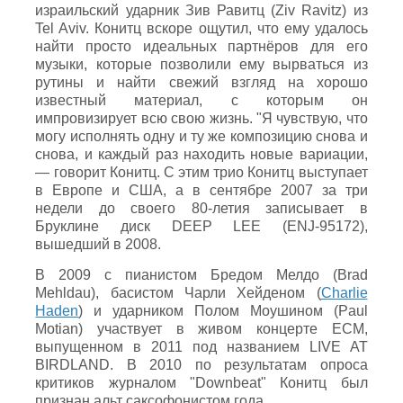
израильский ударник Зив Равитц (Ziv Ravitz) из
Tel Aviv. Конитц вскоре ощутил, что ему удалось
найти просто идеальных партнёров для его
музыки, которые позволили ему вырваться из
рутины и найти свежий взгляд на хорошо
известный материал, с которым он
импровизирует всю свою жизнь. "Я чувствую, что
могу исполнять одну и ту же композицию снова и
снова, и каждый раз находить новые вариации,
— говорит Конитц. С этим трио Конитц выступает
в Европе и США, а в сентябре 2007 за три
недели до своего 80-летия записывает в
Бруклине диск DEEP LEE (ENJ-95172),
вышедший в 2008.
В 2009 с пианистом Бредом Мелдо (Brad
Mehldau), басистом Чарли Хейденом (
Charlie
Haden
) и ударником Полом Моушином (Paul
Motian) участвует в живом концерте ECM,
выпущенном в 2011 под названием LIVE AT
BIRDLAND. В 2010 по результатам опроса
критиков журналом "Downbeat" Конитц был
признан альт саксофонистом года.