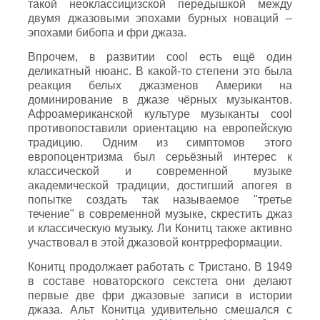
такой неоклассицизской передышкой между
двумя джазовыми эпохами бурных новаций –
эпохами бибопа и фри джаза.
Впрочем, в развитии cool есть ещё один
деликатный нюанс. В какой-то степени это была
реакция белых джазменов Америки на
доминирование в джазе чёрных музыкантов.
Афроамериканской культуре музыканты cool
противопоставили ориентацию на европейскую
традицию. Одним из симптомов этого
европоцентризма был серьёзный интерес к
классической и современной музыке
академической традиции, достигший апогея в
попытке создать так называемое "третье
течение" в современной музыке, скрестить джаз
и классическую музыку. Ли Конитц также активно
участвовал в этой джазовой контрреформации.
Конитц продолжает работать с Тристано. В 1949
в составе новаторского секстета они делают
первые две фри джазовые записи в истории
джаза. Альт Конитца удивительно смешался с