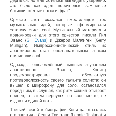
дёргался, но мне хотелось выглядеть уверенно,
это было как одеть коричневые замшевые
ботинки, жёлтые носки и фрак".
Оркестр этот оказался вместилищем тех
музыкальных идей, которые сформировали
эстетику стиля cool. Музыкальный материал и
аранжировки для этого оркестра писали Гил
Эванс (
Gil Evans
) и Джерри Маллиген (Gerry
Mulligan). Импрессионистический стиль их
аранжировок стал опознавательным знаком
стилистики cool.
Однажды, ошеломлённый пышным звучанием
аранжировок Эванса, Конитц
продемонстрировал абсолютную
противоположность своего таланта солиста: он
вышел к микрофону для соло, остановился
перед ним, выслушал, как ритм секция отыграет
припев, а затем вернулся на своё место, не
издав ни единой ноты.
Третьей вехой в биографии Конитца оказались
его занятия с Ленни Тристано (Lennie Tristano) и