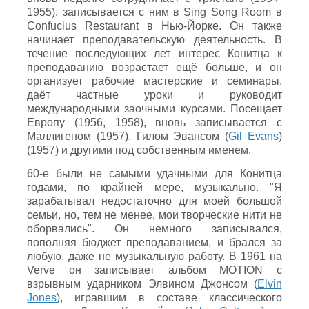
1955), записывается с ним в Sing Song Room в
Confucius Restaurant в Нью-Йорке. Он также
начинает преподавательскую деятельность. В
течение последующих лет интерес Конитца к
преподаванию возрастает ещё больше, и он
организует рабочие мастерские и семинары,
даёт частные уроки и руководит
международными заочными курсами. Посещает
Европу (1956, 1958), вновь записывается с
Маллигеном (1957), Гилом Эвансом (
Gil Evans
)
(1957) и другими под собственным именем.
60-е были не самыми удачными для Конитца
годами, по крайней мере, музыкально. "Я
зарабатывал недостаточно для моей большой
семьи, но, тем не менее, мои творческие нити не
оборвались". Он немного записывался,
пополняя бюджет преподаванием, и брался за
любую, даже не музыкальную работу. В 1961 на
Verve он записывает альбом MOTION с
взрывным ударником Элвином Джонсом (
Elvin
Jones
), игравшим в составе классического