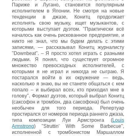
Париже и Лугано, становится популярным
исполнителем в Японии. Не смотря на новые
тенденции в джазе, Конитц продолжает
исполнять свою музыку, ищет музыкантов, с
которыми выступает дуэтом. "Практически всё
началось как очень рискованное предприятие, и
никто не знал, что мы будем делать с этими
записями, — рассказывал Конитц журналисту
"Downbeat". – Я просто хотел играть с разными
людьми. Я понял, что существует огромное
множество превосходных исполнителей, с
которыми я не играл и никогда не сыграю. Я
постарался войти в их окружение — ведь,
насколько я знаю, вы не станете общаться с кем
попало – и выбирал всех, кто приходил мне в
голову". Формат дуэтов, который выбрал Конитц
(саксофон и тромбон, два саксофона) был очень
необычен для того периода. Репертуар
простирался от номеров периода раннего джаза,
типа композиции Луи Армстронга (
Louis
Armstrong
) "Struttin' With Some Barbecue",
исполненной с тромбонистом Маршаллом