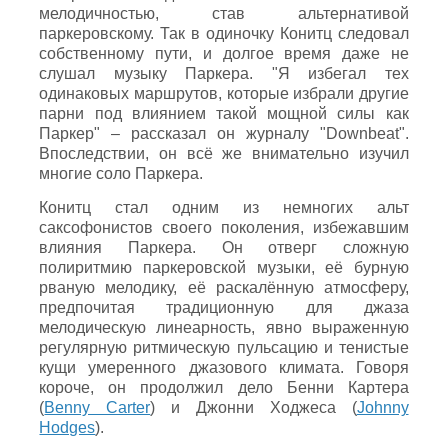
мелодичностью, став альтернативой
паркеровскому. Так в одиночку Конитц следовал
собственному пути, и долгое время даже не
слушал музыку Паркера. "Я избегал тех
одинаковых маршрутов, которые избрали другие
парни под влиянием такой мощной силы как
Паркер" – рассказал он журналу "Downbeat".
Впоследствии, он всё же внимательно изучил
многие соло Паркера.
Конитц стал одним из немногих альт
саксофонистов своего поколения, избежавшим
влияния Паркера. Он отверг сложную
полиритмию паркеровской музыки, её бурную
рваную мелодику, её раскалённую атмосферу,
предпочитая традиционную для джаза
мелодическую линеарность, явно выраженную
регулярную ритмическую пульсацию и тенистые
кущи умеренного джазового климата. Говоря
короче, он продолжил дело Бенни Картера
(
Benny Carter
) и Джонни Ходжеса (
Johnny
Hodges
).