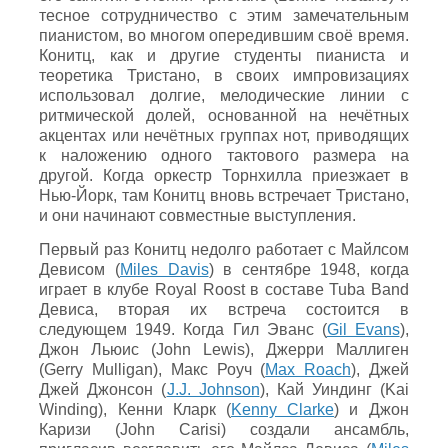
тесное сотрудничество с этим замечательным
пианистом, во многом опередившим своё время.
Конитц, как и другие студенты пианиста и
теоретика Тристано, в своих импровизациях
использовал долгие, мелодические линии с
ритмической долей, основанной на нечётных
акцентах или нечётных группах нот, приводящих
к наложению одного тактового размера на
другой. Когда оркестр Торнхилла приезжает в
Нью-Йорк, там Конитц вновь встречает Тристано,
и они начинают совместные выступления.
Первый раз Конитц недолго работает с Майлсом
Девисом (
Miles Davis
) в сентябре 1948, когда
играет в клубе Royal Roost в составе Tuba Band
Девиса, вторая их встреча состоится в
следующем 1949. Когда Гил Эванс (
Gil Evans
),
Джон Льюис (John Lewis), Джерри Маллиген
(Gerry Mulligan), Макс Роуч (
Max Roach
), Джей
Джей Джонсон (
J.J. Johnson
), Кай Уиндинг (Kai
Winding), Кенни Кларк (
Kenny Clarke
) и Джон
Каризи (John Carisi) создали ансамбль,