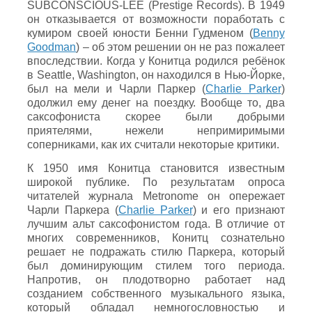
SUBCONSCIOUS-LEE (Prestige Records). В 1949
он отказывается от возможности поработать с
кумиром своей юности Бенни Гудменом (
Benny
Goodman
) – об этом решении он не раз пожалеет
впоследствии. Когда у Конитца родился ребёнок
в Seattle, Washington, он находился в Нью-Йорке,
был на мели и Чарли Паркер (
Charlie Parker
)
одолжил ему денег на поездку. Вообще то, два
саксофониста скорее были добрыми
приятелями, нежели непримиримыми
соперниками, как их считали некоторые критики.
К 1950 имя Конитца становится известным
широкой публике. По результатам опроса
читателей журнала Metronome он опережает
Чарли Паркера (
Charlie Parker
) и его признают
лучшим альт саксофонистом года. В отличие от
многих современников, Конитц сознательно
решает не подражать стилю Паркера, который
был доминирующим стилем того периода.
Напротив, он плодотворно работает над
созданием собственного музыкального языка,
который обладал немногословностью и