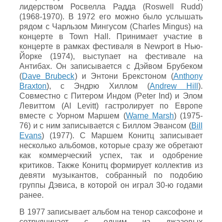
лидерством Росвелла Радда (Roswell Rudd)
(1968-1970). В 1972 его можно было услышать
рядом с Чарльзом Мингусом (Charles Mingus) на
концерте в Town Hall. Принимает участие в
концерте в рамках фестиваля в Newport в Нью-
Йорке (1974), выступает на фестивале на
Антибах. Он записывается с Дэйвом Брубеком
(
Dave Brubeck
) и Энтони Брекстоном (
Anthony
Braxton
), с Эндрю Хиллом (
Andrew Hill
).
Совместно с Питером Индом (Peter Ind) и Элом
Левиттом (Al Levitt) гастролирует по Европе
вместе с Уорном Маршем (
Warne Marsh
) (1975-
76) и с ним записывается с Биллом Эвансом (
Bill
Evans
) (1977). C Маршем Конитц записывает
несколько альбомов, которые сразу же обретают
как коммерческий успех, так и одобрение
критиков. Также Конитц формирует коллектив из
девяти музыкантов, собранный по подобию
группы Дэвиса, в которой он играл 30-ю годами
ранее.
В 1977 записывает альбом на тенор саксофоне и
сотрудничает с одним из джазовых