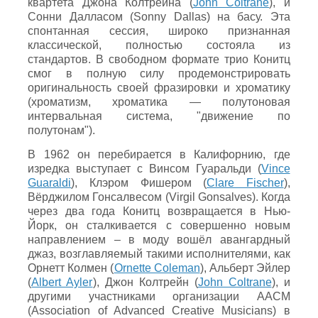
квартета Джона Колтрейна (
John Coltrane
), и
Сонни Далласом (Sonny Dallas) на басу. Эта
спонтанная сессия, широко признанная
классической, полностью состояла из
стандартов. В свободном формате трио Конитц
смог в полную силу продемонстрировать
оригинальность своей фразировки и хроматику
(хроматизм, хроматика — полутоновая
интервальная система, "движение по
полутонам").
В 1962 он перебирается в Калифорнию, где
изредка выступает с Винсом Гуаральди (
Vince
Guaraldi
), Клэром Фишером (
Clare Fischer
),
Вёрджилом Гонсалвесом (Virgil Gonsalves). Когда
через два года Конитц возвращается в Нью-
Йорк, он сталкивается с совершенно новым
направлением – в моду вошёл авангардный
джаз, возглавляемый такими исполнителями, как
Орнетт Колмен (
Ornette Coleman
), Альберт Эйлер
(
Albert Ayler
), Джон Колтрейн (
John Coltrane
), и
другими участниками организации ААСМ
(Association of Advanced Creative Musicians) в