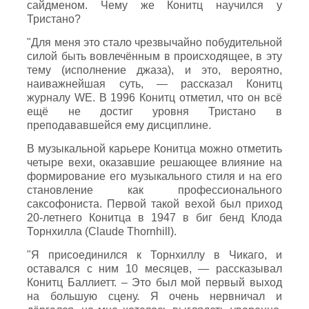
сайдменом. Чему же Конитц научился у
Тристано?
"Для меня это стало чрезвычайно побудительной
силой быть вовлечённым в происходящее, в эту
тему (исполнение джаза), и это, вероятно,
наиважнейшая суть, — рассказал Конитц
журналу WE. В 1996 Конитц отметил, что он всё
ещё не достиг уровня Тристано в
преподававшейся ему дисциплине.
В музыкальной карьере Конитца можно отметить
четыре вехи, оказавшие решающее влияние на
формирование его музыкального стиля и на его
становление как профессионального
саксофониста. Первой такой вехой был приход
20-летнего Конитца в 1947 в биг бенд Клода
Торнхилла (Claude Thornhill).
"Я присоединился к Торнхиллу в Чикаго, и
оставался с ним 10 месяцев, — рассказывал
Конитц Баллиетт. – Это был мой первый выход
на большую сцену. Я очень нервничал и