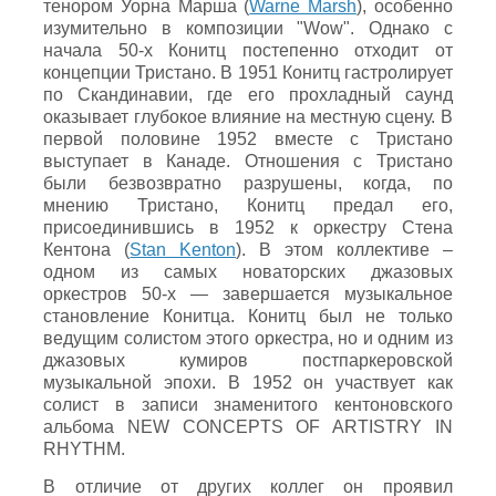
тенором Уорна Марша (
Warne Marsh
), особенно
изумительно в композиции "Wow". Однако с
начала 50-х Конитц постепенно отходит от
концепции Тристано. В 1951 Конитц гастролирует
по Скандинавии, где его прохладный саунд
оказывает глубокое влияние на местную сцену. В
первой половине 1952 вместе с Тристано
выступает в Канаде. Отношения с Тристано
были безвозвратно разрушены, когда, по
мнению Тристано, Конитц предал его,
присоединившись в 1952 к оркестру Стена
Кентона (
Stan Kenton
). В этом коллективе –
одном из самых новаторских джазовых
оркестров 50-х — завершается музыкальное
становление Конитца. Конитц был не только
ведущим солистом этого оркестра, но и одним из
джазовых кумиров постпаркеровской
музыкальной эпохи. В 1952 он участвует как
солист в записи знаменитого кентоновского
альбома NEW CONCEPTS OF ARTISTRY IN
RHYTHM.
В отличие от других коллег он проявил