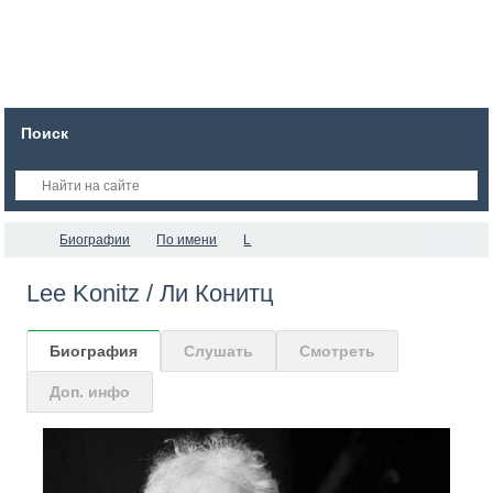
Поиск
Биографии
По имени
L
Lee Konitz / Ли Конитц
Биография
Слушать
Смотреть
Доп. инфо