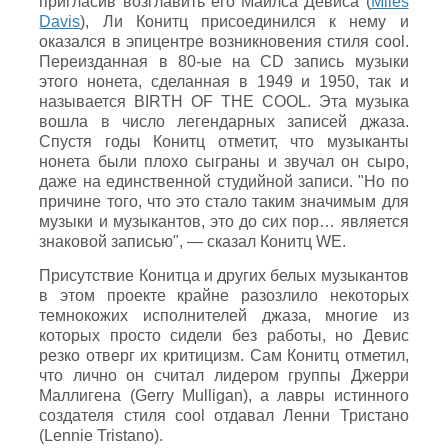
пригласив возглавить его Майлса Девиса (
Miles
Davis
), Ли Конитц присоединился к нему и
оказался в эпицентре возникновения стиля cool.
Переизданная в 80-ые на CD запись музыки
этого нонета, сделанная в 1949 и 1950, так и
называется BIRTH OF THE COOL. Эта музыка
вошла в число легендарных записей джаза.
Спустя годы Конитц отметит, что музыканты
нонета были плохо сыграны и звучал он сыро,
даже на единственной студийной записи. "Но по
причине того, что это стало таким значимым для
музыки и музыкантов, это до сих пор… является
знаковой записью", — сказал Конитц WE.
Присутствие Конитца и других белых музыкантов
в этом проекте крайне разозлило некоторых
темнокожих исполнителей джаза, многие из
которых просто сидели без работы, но Девис
резко отверг их критицизм. Сам Конитц отметил,
что лично он считал лидером группы Джерри
Маллигена (Gerry Mulligan), а лавры истинного
создателя стиля cool отдавал Ленни Тристано
(Lennie Tristano).