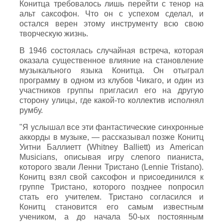
Конитца требовалось лишь перейти с тенор на
альт саксофон. Что он с успехом сделал, и
остался верен этому инструменту всю свою
творческую жизнь.
В 1946 состоялась случайная встреча, которая
оказала существенное влияние на становление
музыкального языка Конитца. Он отыграл
программу в одном из клубов Чикаго, и один из
участников группы пригласил его на другую
сторону улицы, где какой-то коллектив исполнял
румбу.
"Я услышал все эти фантастические синхронные
аккорды в музыке, — рассказывал позже Конитц
Уитни Баллиетт (Whitney Balliett) из American
Musicians, описывая игру слепого пианиста,
которого звали Ленни Тристано (Lennie Tristano).
Конитц взял свой саксофон и присоединился к
группе Тристано, которого позднее попросил
стать его учителем. Тристано согласился и
Конитц становится его самым известным
учеником, а до начала 50-ых постоянным