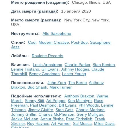
Место рождения (создания):
Chicago, Illinois, USA
Дата смерти (распада):
15 апреля 2020
Место смерти (распада):
New York City, New York,
USA
Инструменты:
Alto Saxophone
Стили:
Cool
,
Modern Creative
,
Post-Bop
,
Saxophone
Jazz
Лейблы:
Roulette Records
Влияния:
Louis Armstrong
,
Charlie Parker
,
Stan Kenton
,
Lennie Tristano
,
Gil Evans
,
Johnny Hodges
,
Claude
Thornhill
,
Benny Goodman
,
Lester Young
Последователи:
John Zorn
,
Tim Berne
,
Anthony
Braxton
,
Bud Shank
,
Mark Turner
Подобные исполнители:
Anthony Braxton
,
Warne
Marsh
,
Sonny Stitt
,
Art Pepper
,
Ken McIntyre
,
Russ
Freeman
,
Paul Desmond
,
Bill Evans
,
Phil Woods
,
Lennie
Tristano
,
Jimmy Giuffre
,
Stan Getz
,
Charlie Mariano
,
Johnny Griffin
,
Charles McPherson
,
Gerry Mulligan
,
Jackie McLean
,
Arthur Blythe
,
Pete Christlieb
,
Frank
Strozier
,
Roy Haynes
,
Art Farmer
,
Sal Mosca
,
Miles Davis
,