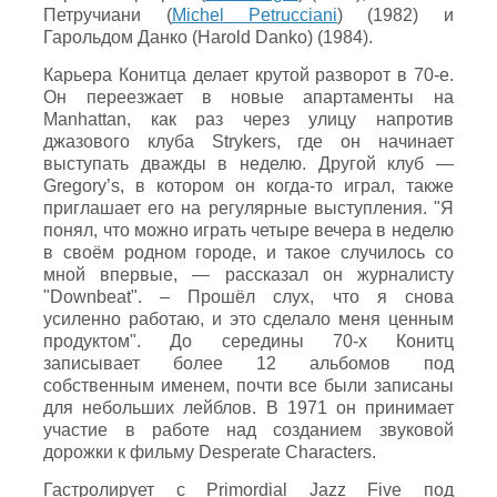
Петручиани (
Michel Petrucciani
) (1982) и
Гарольдом Данко (Harold Danko) (1984).
Карьера Конитца делает крутой разворот в 70-е.
Он переезжает в новые апартаменты на
Manhattan, как раз через улицу напротив
джазового клуба Strykers, где он начинает
выступать дважды в неделю. Другой клуб —
Gregory’s, в котором он когда-то играл, также
приглашает его на регулярные выступления. "Я
понял, что можно играть четыре вечера в неделю
в своём родном городе, и такое случилось со
мной впервые, — рассказал он журналисту
"Downbeat". – Прошёл слух, что я снова
усиленно работаю, и это сделало меня ценным
продуктом". До середины 70-х Конитц
записывает более 12 альбомов под
собственным именем, почти все были записаны
для небольших лейблов. В 1971 он принимает
участие в работе над созданием звуковой
дорожки к фильму Desperate Characters.
Гастролирует с Primordial Jazz Five под