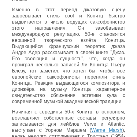
Именно в этот период джазовую сцену
завоёвывает стиль cool и Конитц быстро
выдвигается в число ведущих саксофонистов
этого направления. Он завоёвывает
международную репутацию. 50-е становятся
вершиной творческого взлёта Конитца.
Выдающийся французский теоретик джаза
Андре Адер рассказывает в своей книге "Джаз.
Его эволюция и сущность", что, когда он
проиграл несколько записей Ли Конитца Пьеру
Блезу, тот заметил, что хотел бы, чтобы все
европейские саксофонисты переняли стиль
Конитца. Реакция выдающегося композитора и
дирижёра на музыку Конитца характерное
свидетельство сближения эстетики кула с
современной музыкой академической традиции.
Начиная с середины 50-х Конитц, в основном,
возглавляет собственные составы, регулярно
записывается для лейблов Verve и Atlantic,
выступает c Уорном Маршем (
Warne Marsh
),
вновь недолго сотрудничает с Тристано (1954-