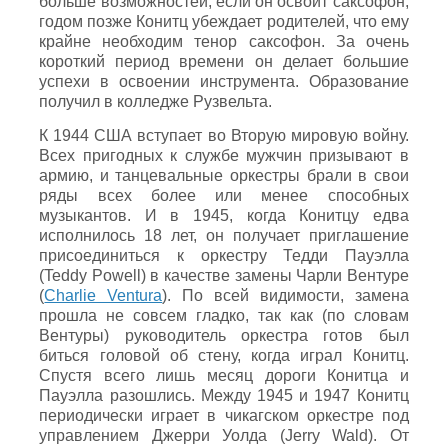
больше возможностей, если он освоит саксофон,
годом позже Конитц убеждает родителей, что ему
крайне необходим тенор саксофон. За очень
короткий период времени он делает большие
успехи в освоении инструмента. Образование
получил в колледже Рузвельта.
К 1944 США вступает во Вторую мировую войну.
Всех пригодных к службе мужчин призывают в
армию, и танцевальные оркестры брали в свои
ряды всех более или менее способных
музыкантов. И в 1945, когда Конитцу едва
исполнилось 18 лет, он получает приглашение
присоединиться к оркестру Тедди Пауэлла
(Teddy Powell) в качестве замены Чарли Вентуре
(
Charlie Ventura
). По всей видимости, замена
прошла не совсем гладко, так как (по словам
Вентуры) руководитель оркестра готов был
биться головой об стену, когда играл Конитц.
Спустя всего лишь месяц дороги Конитца и
Пауэлла разошлись. Между 1945 и 1947 Конитц
периодически играет в чикагском оркестре под
управлением Джерри Уолда (Jerry Wald). От