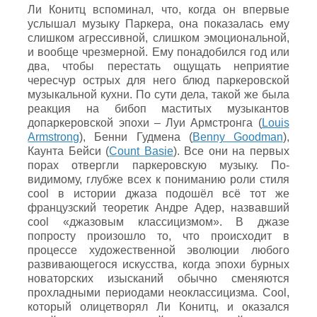
Ли Конитц вспоминал, что, когда он впервые
услышал музыку Паркера, она показалась ему
слишком агрессивной, слишком эмоциональной,
и вообще чрезмерной. Ему понадобился год или
два, чтобы перестать ощущать неприятие
чересчур острых для него блюд паркеровской
музыкальной кухни. По сути дела, такой же была
реакция на бибоп маститых музыкантов
допаркеровской эпохи – Луи Армстронга (
Louis
Armstrong
), Бенни Гудмена (
Benny Goodman
),
Каунта Бейси (
Count Basie
). Все они на первых
порах отвергли паркеровскую музыку. По-
видимому, глубже всех к пониманию роли стиля
cool в истории джаза подошёл всё тот же
французский теоретик Андре Адер, назвавший
cool «джазовым классицизмом». В джазе
попросту произошло то, что происходит в
процессе художественной эволюции любого
развивающегося искусства, когда эпохи бурных
новаторских изысканий обычно сменяются
прохладными периодами неоклассицизма. Cool,
который олицетворял Ли Конитц, и оказался