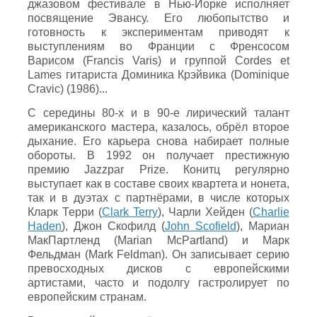
джазовом фестивале в Нью-Йорке исполняет
посвящение Эвансу. Его любопытство и
готовность к экспериментам приводят к
выступлениям во Франции с Френсосом
Варисом (Francis Varis) и группой Cordes et
Lames гитариста Доминика Крэйвика (Dominique
Cravic) (1986)...
С середины 80-х и в 90-е лирический талант
американского мастера, казалось, обрёл второе
дыхание. Его карьера снова набирает полные
обороты. В 1992 он получает престижную
премию Jazzpar Prize. Конитц регулярно
выступает как в составе своих квартета и нонета,
так и в дуэтах с партнёрами, в числе которых
Кларк Терри (
Clark Terry
), Чарли Хейден (
Charlie
Haden
), Джон Скофилд (
John Scofield
), Мариан
МакПартленд (Marian McPartland) и Марк
Фельдман (Mark Feldman). Он записывает серию
превосходных дисков с европейскими
артистами, часто и подолгу гастролирует по
европейским странам.