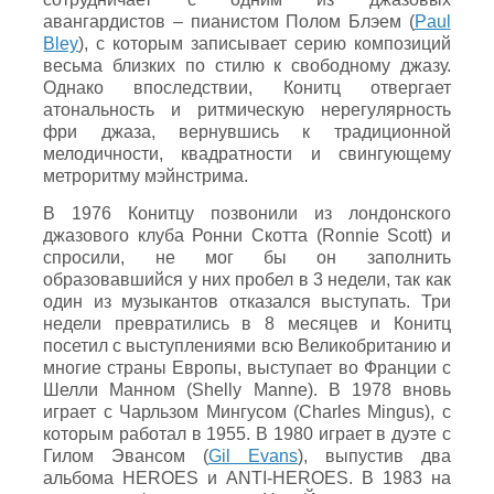
авангардистов – пианистом Полом Блэем (
Paul
Bley
), с которым записывает серию композиций
весьма близких по стилю к свободному джазу.
Однако впоследствии, Конитц отвергает
атональность и ритмическую нерегулярность
фри джаза, вернувшись к традиционной
мелодичности, квадратности и свингующему
метроритму мэйнстрима.
В 1976 Конитцу позвонили из лондонского
джазового клуба Ронни Скотта (Ronnie Scott) и
спросили, не мог бы он заполнить
образовавшийся у них пробел в 3 недели, так как
один из музыкантов отказался выступать. Три
недели превратились в 8 месяцев и Конитц
посетил с выступлениями всю Великобританию и
многие страны Европы, выступает во Франции с
Шелли Манном (Shelly Manne). В 1978 вновь
играет с Чарльзом Мингусом (Charles Mingus), с
которым работал в 1955. В 1980 играет в дуэте с
Гилом Эвансом (
Gil Evans
), выпустив два
альбома HEROES и ANTI-HEROES. В 1983 на