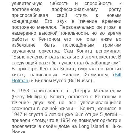
удивительную гибкость и способность к
постоянному профессиональному росту,
приспосабливая свой стиль к новым
концепциям. Его звук в течение времени
постоянно менялся. Первоначально он играл в
намеренно высокой тональности, но во время
работы с Кентоном его тон стал ниже во
избежание быть поглощённым громким
звучанием оркестра. Сам Конитц вспоминал:
"Было нелегко играть на альте в этом оркестре. В
следующий раз я бы лучше стал барабанщиком".
В оркестре Кентона Конитц блистал во многих
хитах, написанных Биллом Холманом (
Bill
Holman
) и Биллом Руссо (Bill Russo).
В 1953 записывается с Джерри Маллигеном
(Gerry Mulligan). Конитц остаётся с Кентоном в
течение двух лет, но всё увеличивающиеся
сложности в личной жизни – Конитц женился в
1947 и спустя 6 лет он уже был отцом 5 детей –
привели к тому, что в 1954 он покидает оркестр и
поселяется в своём доме на Long Island в Нью-
Йорке.