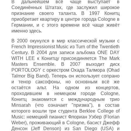
В дальнейшем всё чаще выступает в
Соединённых Штатах, где заслужил широкое
признание своего таланта. В 1997 Конитц
приобретает квартиру в центре города Cologne в
Германии, и с этого времени всё чаще живёт
именно здесь.
В 2000 окунулся в мир классической музыки с
French Impressionist Music из Turn of the Twentieth
Century. В 2004 для записи альбома ONE DAY
WITH LEE к Конитцу присоединяется The Mark
Masters Ensemble. В 2007 выходит диск
PORTOLOGY c оркестром Охада Талмора (Ohad
Talmor Big Band). Теперь он использует сопрано
и тенор саксофоны, но основным всё же
остаётся альт. На одном из концертов,
проходившем в немецком городе Cologne,
Конитц знакомится с международным трио
Minsarah (что означает "призма"), в состав
которого вошли три студента Berklee College of
Music: немецкий пианист Флориан Уэбер (Florian
Weber), проживающий в Cologne, басист Джефф
Денсон (Jeff Denson) из San Diego (USA) и