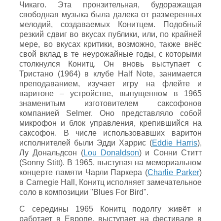
Чикаго. Эта пронзительная, будоражащая
свободная музыка была далека от размеренных
мелодий, создаваемых Конитцем. Подобный
резкий сдвиг во вкусах публики, или, по крайней
мере, во вкусах критики, возможно, также внёс
свой вклад в те неурожайные годы, с которыми
столкнулся Конитц. Он вновь выступает с
Тристано (1964) в клубе Half Note, занимается
преподаванием, изучает игру на флейте и
варитоне – устройстве, выпущенном в 1965
знаменитым изготовителем саксофонов
компанией Selmer. Оно представляло собой
микрофон и блок управления, крепившийся на
саксофон. В числе использовавших варитон
исполнителей были Эдди Харрис (
Eddie Harris
),
Лу Дональдсон (
Lou Donaldson
) и Сонни Ститт
(Sonny Stitt). В 1965, выступая на мемориальном
концерте памяти Чарли Паркера (
Charlie Parker
)
в Carnegie Hall, Конитц исполняет замечательное
соло в композиции "Blues For Bird".
С середины 1965 Конитц подолгу живёт и
работает в Европе, выступает на фестивале в