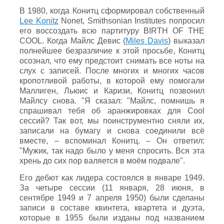
В 1980, когда Конитц сформировал собственный
Lee Konitz
Nonet, Smithsonian Institutes попросил
его воссоздать всю партитуру BIRTH OF THE
COOL. Когда Майлс Девис (
Miles Davis
) выказал
полнейшее безразличие к этой просьбе, Конитц
осознал, что ему предстоит снимать все ноты на
слух с записей. После многих и многих часов
кропотливой работы, в которой ему помогали
Маллиген, Льюис и Каризи, Конитц позвонил
Майлсу снова. "Я сказал: "Майлс, помнишь я
спрашивал тебя об аранжировках для Cool
сессий? Так вот, мы поинструментно сняли их,
записали на бумагу и снова соединили всё
вместе, – вспоминал Конитц. – Он ответил:
"Мужик, так надо было у меня спросить. Вся эта
хрень до сих пор валяется в моём подвале".
Его дебют как лидера состоялся в январе 1949.
За четыре сессии (11 января, 28 июня, в
сентябре 1949 и 7 апреля 1950) были сделаны
записи в составе квинтета, квартета и дуэта,
которые в 1955 были изданы под названием