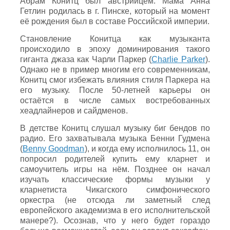
Абрам Конитц был австрийцем. Мама Анна
Гетлин родилась в г. Пинске, который на момент
её рождения был в составе Российской империи.
Становление Конитца как музыканта
происходило в эпоху доминирования такого
гиганта джаза как Чарли Паркер (
Charlie Parker
).
Однако не в пример многим его современникам,
Конитц смог избежать влияния стиля Паркера на
его музыку. После 50-летней карьеры он
остаётся в числе самых востребованных
хеадлайнеров и сайдменов.
В детстве Конитц слушал музыку биг бендов по
радио. Его захватывала музыка Бенни Гудмена
(
Benny Goodman
), и когда ему исполнилось 11, он
попросил родителей купить ему кларнет и
самоучитель игры на нём. Позднее он начал
изучать классические формы музыки у
кларнетиста Чикагского симфонического
оркестра (не отсюда ли заметный след
европейского академизма в его исполнительской
манере?). Осознав, что у него будет гораздо