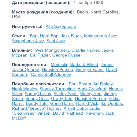
Дата рождения (создания):
1 ноября 1926
Место рождения (создания):
Badin, North Carolina,
USA
Инструменты:
Alto Saxophone
Стили:
Bop
,
Hard Bop
,
Jazz Blues
,
Mainstream Jazz
,
Saxophone Jazz
,
Soul Jazz
Влияния:
Wes Montgomery
,
Charlie Parker
,
Jackie
McLean
,
Cal Tjader
,
George Russell
Последователи:
Medeski
,
Martin & Wood
,
James
Taylor Quartet
,
Houston Person
,
Georgie Fame
,
David
Sanborn
,
Cannonball Adderley
Подобные исполнители:
Paul Bryant
,
Art Blakey
,
Hank Mobley
,
Stanley Turrentine
,
Hank Crawford
,
Horace
Silver
,
Sonny Rollins
,
Shirley Scott
,
Sonny Red
,
Jimmy
Smith
,
Sonny Criss
,
Grady Tate
,
Houston Person
,
Eddie
Harris
,
Buddy Tate
,
Gene Harris
,
Harold Vick
,
Ike Quebec
,
Richard "Groove" Holmes
,
Arnett Cobb
,
Eddie
"Cleanhead" Vinson
,
David "Fathead" Newman
,
Jack
McDuff