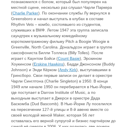
познакомился с бопом, который был популярен на
местной сцене, несколько раз слушал Чарли Паркера
(
Charlie Parker
). По окончании службы Лу вернулся в
Greensboro и начал выступать в клубах в составе
Rhythm Vets – комбо, состоявшего из студентов,
служивших в ВМФ. Летом 1947 эта группа записала
саундтрек к музыкальному комедийному
короткометражному фильму Pitch a Boogie Woogie в
Greenville, North Carolina. Дональдсон играет в группе
саксофониста Билли Толлеса (Billy Tolles). После
играет с Каунтом Бэйси (
Count Basie
), Эрскином
Хоукинсом (
Erskine Hawkins
), Бадди Джонсоном (Buddy
Johnson) и Энди Кёрком (
Andy Kirk
), выступавшими в
Гринсборо. Свои первые записи он делает в оркестре
Чарли Синглтона (Charlie Singleton) в 1950. В конце
1949 или начале 1950 он перебирается в Нью-Йорке,
где поступает в Darrow Institute of Music, а по
выходным выступает в Джерси в оркестре Дада
Баскомба (Dud Bascomb). В Нью-Йорке Лу поселился
на пересечении 127-й улицы и 8-й авеню вместе со
своей молодой женой Maker, которая 56 лет
оставалась его верной супругой и бизнес партнёром до
самой её смерти в 2006. У них родились две дочери