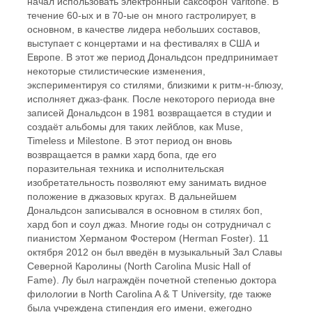
начал использовать электронный саксофон Varitone. В
течение 60-ых и в 70-ые он много гастролирует, в
основном, в качестве лидера небольших составов,
выступает с концертами и на фестивалях в США и
Европе. В этот же период Дональдсон предпринимает
некоторые стилистические изменения,
экспериментируя со стилями, близкими к ритм-н-блюзу,
исполняет джаз-фанк. После некоторого периода вне
записей Дональдсон в 1981 возвращается в студии и
создаёт альбомы для таких лейблов, как Muse,
Timeless и Milestone. В этот период он вновь
возвращается в рамки хард бопа, где его
поразительная техника и исполнительская
изобретательность позволяют ему занимать видное
положение в джазовых кругах. В дальнейшем
Дональдсон записывался в основном в стилях боп,
хард боп и соул джаз. Многие годы он сотрудничал с
пианистом Херманом Фостером (Herman Foster). 11
октября 2012 он был введён в музыкальный Зал Славы
Северной Каролины (North Carolina Music Hall of
Fame). Лу был награждён почетной степенью доктора
филологии в North Carolina A & T University, где также
была учреждена стипендия его имени, ежегодно