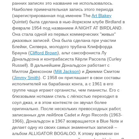
ранних записях это название не использовалось.
Наиболее примечательная запись этого периода
(зарегистрированная под именем The
Art Blakey
Quintet) была сделана в нью-йоркском клубе Birdland в
феврале 1954 под названием A NIGHT AT BIRDLAND.
Она стала одной из первых коммерческих "живых"
джазовых записей. Она была сделана при участии
Блейки, Силвера, молодого трубача Клиффорда
Брауна (
Clifford Brown
), альт саксофониста Лу
Дональдсона и контрабасиста Кёрли Рассела (Curley
Russell). В дальнейшем Дональдсон работает с
Милтом Джексоном (
Milt Jackson
) и Джимми Смитом
(
Jimmy Smith
). С 1958 он приглашает в свои составы
исполнителей на барабанах конга, а с 1961 в его
группе чаще играют органисты, чем пианисты. Его с
блюзовыми нотками стиль с лёгкостью переходил в
соул джаз, и в этом контексте он звучал более
оригинально. После нескольких превосходных работ,
записанных для лейблов Cadet и Argo Records (1963-
1966), Дональдсон в 1967 возвращается в Blue Note и
делает одну из своих самых знаменитых записей –
альбом ALLIGATOR BOGALOO. К этому времени он