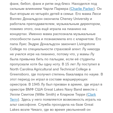
фанк, бибоп, фанк и ритм-энд-блюз. Находился под
сильным влиянием Чарли Паркера (
Charlie Parker
). Он
был вторым из четырёх детей в семье. Его мама Люси
Вэллес Дональдсон окончила Cheney University и
работала преподавателем, музыкальным директором,
помимо этого, она ещё играла на пианино на
концертах. Именно мама распознала музыкальные
способности сына и познакомила его с кларнетом. Его
папа Луис Эндрю Дональдсон закончил Livingstone
College по специальности страховой агент. Лу никогда
не учился игре на пианино, потому что, у мамы Лу
была привычка бить по пальцам, если её студенты
пропускали хотя бы одну ноту. В 15 лет Лу поступил в
North Carolina Agricultural and Technical College в
Greensboro, где получил степень бакалавра по науке. В
этот период он играл в составе марширующих
оркестров. В 1945 Лу был призван в армию, где играл в
оркестре ВМФ США Great Lakes Navy Band вместе с
Уилли Смитом (Willie Smith) и Кларком Терри (
Clark
Terry
). Здесь у него появляется возможность играть на
альт саксофоне. Служба проходила на базе Great
Lakes возле Чикаго, где во время увольнений он