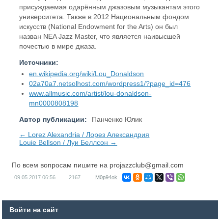
присуждаемая одарённым джазовым музыкантам этого
университета. Также в 2012 Национальным фондом
искусств (National Endowment for the Arts) он был
назван NEA Jazz Master, что является наивысшей
почестью в мире джаза.
Источники:
en.wikipedia.org/wiki/Lou_Donaldson
02a70a7.netsolhost.com/wordpress1/?page_id=476
www.allmusic.com/artist/lou-donaldson-
mn0000808198
Автор публикации:
Панченко Юлик
← Lorez Alexandria / Лорез Александрия
Louie Bellson / Луи Беллсон →
По всем вопросам пишите на
projazzclub@gmail.com
09.05.2017
06:56
2167
M0p94ok
Войти на сайт