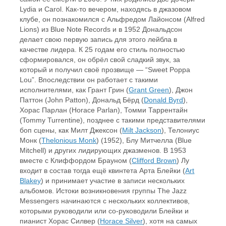
Lydia и Carol. Как-то вечером, находясь в джазовом
клубе, он познакомился с Альфредом Лайонсом (Alfred
Lions) из Blue Note Records и в 1952 Дональдсон
делает свою первую запись для этого лейбла в
качестве лидера. К 25 годам его стиль полностью
сформировался, он обрёл свой сладкий звук, за
который и получил своё прозвище — “Sweet Poppa
Lou”. Впоследствии он работает с такими
исполнителями, как Грант Грин (
Grant Green
), Джон
Паттон (John Patton), Дональд Бёрд (
Donald Byrd
),
Хорас Парлан (Horace Parlan), Томми Таррентайн
(Tommy Turrentine), позднее с такими представителями
боп сцены, как Милт Джексон (
Milt Jackson
), Телониус
Монк (
Thelonious Monk
) (1952), Блу Митчелла (Blue
Mitchell) и других лидирующих джазменов. В 1953
вместе с Клиффордом Брауном (
Clifford Brown
) Лу
входит в состав тогда ещё квинтета Арта Блейки (
Art
Blakey
) и принимает участие в записи нескольких
альбомов. Истоки возникновения группы The Jazz
Messengers начинаются с нескольких коллективов,
которыми руководили или со-руководили Блейки и
пианист Хорас Силвер (
Horace Silver
), хотя на самых