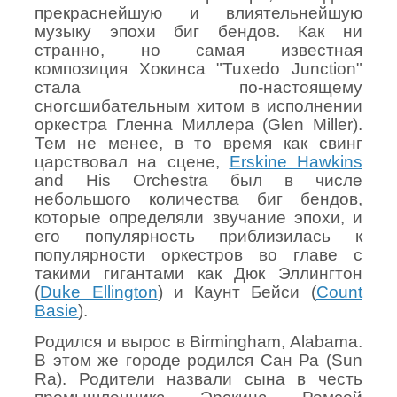
прекраснейшую и влиятельнейшую
музыку эпохи биг бендов. Как ни
странно, но самая известная
композиция Хокинса "Tuxedo Junction"
стала по-настоящему
сногсшибательным хитом в исполнении
оркестра Гленна Миллера (Glen Miller).
Тем не менее, в то время как свинг
царствовал на сцене,
Erskine Hawkins
and His Orchestra был в числе
небольшого количества биг бендов,
которые определяли звучание эпохи, и
его популярность приблизилась к
популярности оркестров во главе с
такими гигантами как Дюк Эллингтон
(
Duke Ellington
) и Каунт Бейси (
Count
Basie
).
Родился и вырос в Birmingham, Alabama.
В этом же городе родился Сан Ра (
Sun
Ra
). Родители назвали сына в честь