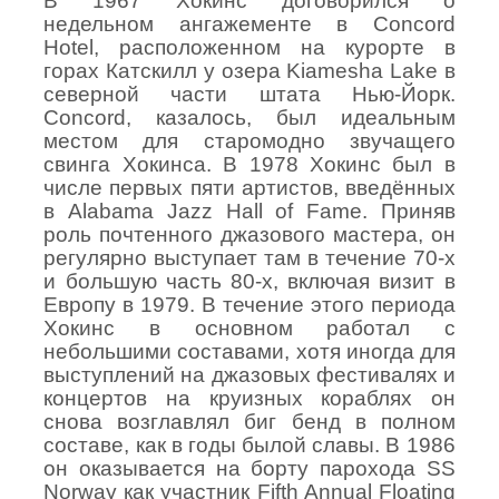
В 1967 Хокинс договорился о
недельном ангажементе в
Concord
Hotel
, расположенном на курорте в
горах Катскилл у озера Kiamesha Lake в
северной части штата Нью-Йорк.
Concord
, казалось, был идеальным
местом для старомодно звучащего
свинга Хокинса. В 1978 Хокинс был в
числе первых пяти артистов, введённых
в Alabama Jazz Hall of Fame. Приняв
роль почтенного джазового мастера, он
регулярно выступает там в течение 70-х
и большую часть 80-х, включая визит в
Европу в 1979. В течение этого периода
Хокинс в основном работал с
небольшими составами, хотя иногда для
выступлений на джазовых фестивалях и
концертов на круизных кораблях он
снова возглавлял биг бенд в полном
составе, как в годы былой славы. В 1986
он оказывается на борту парохода SS
Norway как участник Fifth Annual Floating