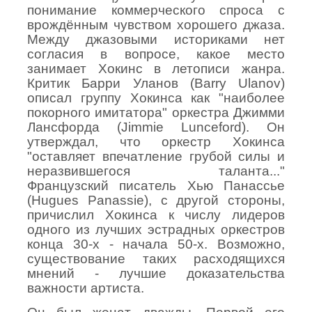
понимание коммерческого спроса с
врождённым чувством хорошего джаза.
Между джазовыми историками нет
согласия в вопросе, какое место
занимает Хокинс в летописи жанра.
Критик Барри Уланов (Barry Ulanov)
описал группу Хокинса как "наиболее
покорного имитатора" оркестра Джимми
Лансфорда (Jimmie Lunceford). Он
утверждал, что оркестр Хокинса
"оставляет впечатление грубой силы и
неразвившегося таланта..."
Французский писатель Хью Панассье
(Hugues Panassie), с другой стороны,
причислил Хокинса к числу лидеров
одного из лучших эстрадных оркестров
конца 30-х - начала 50-х. Возможно,
существование таких расходящихся
мнений - лучшие доказательства
важности артиста.