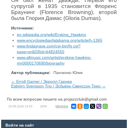
Он был женат дважды. Первой его
супругой в 1935 становится Флоренс
Браунинг (Florence Browning), второй
была Глория Дамас (Gloria Dumas).
Источники:
en.wikipedia.org/wiki/Erskine_Hawkins
www.encyclopediaofalabama.org/article/h-1365
www.findagrave.com/cgi-bin/fg.cgi?
page=gr&GRid=64824550
www.allmusic.com/artist/erskine-hawkins-
mn0000170690/biography
Автор публикации:
Панченко Юлик
← Erroll Garner / Эрролл Гарнер
Esbjörn Svensson Trio / Эсбьёрн Свенссон Трио →
По всем вопросам пишите на
projazzclub@gmail.com
10.09.2018
14:03
1834
M0p94ok
Войти на сайт