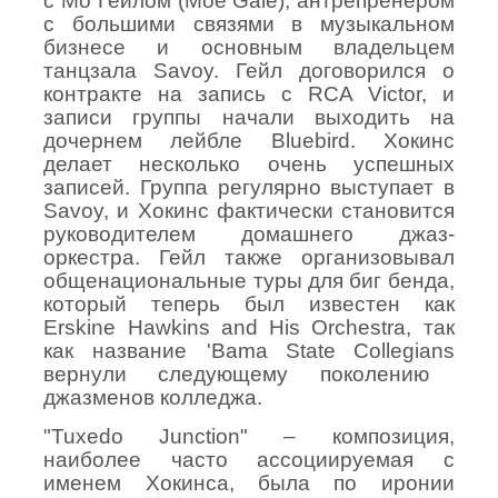
с Мо Гейлом (
Moe
Gale
), антрепренёром
с большими связями в музыкальном
бизнесе и основным владельцем
танцзала
Savoy
. Гейл договорился о
контракте на запись с
RCA
Victor
, и
записи группы начали выходить на
дочернем лейбле
Bluebird
. Хокинс
делает несколько очень успешных
записей. Группа регулярно выступает в
Savoy
, и Хокинс фактически становится
руководителем домашнего джаз-
оркестра. Гейл также организовывал
общенациональные туры для биг бенда,
который теперь был известен как
Erskine
Hawkins
and
His
Orchestra
, так
как название '
Bama
State
Collegians
вернули следующему поколению
джазменов колледжа.
"
Tuxedo
Junction
" – композиция,
наиболее часто ассоциируемая с
именем Хокинса, была по иронии