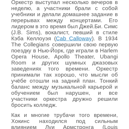
Оркестр выступал несколько вечеров в
неделю, а участники брали с собой
учебники и делали домашнее задание в
перерывах между концертами. Его
лидером в это время был Джей.Би. Симс
(J.B. Sims), вокалист, певший в стиле
Кэба Келлоуэя (
Cab Calloway
). В 1934
The Collegians совершили свою первую
поездку в Нью-Йорк, где играли в Harlem
Opera House, Apollo Theater, Ubangi
Room и других шумных джазовых
заведениях того времени. Оркестр
принимали так хорошо, что мысли об
учёбе отошли на задний план. Тонкий
баланс между музыкальной карьерой и
обучением был нарушен, и все
участники оркестра дружно решили
бросить колледж.
Как и многие трубачи того времени,
Хокинс находился под сильным
влиянием Луи Армстронга (
Louis