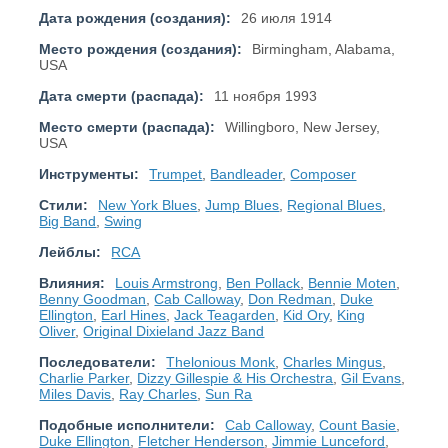
Дата рождения (создания):
26 июля 1914
Место рождения (создания):
Birmingham, Alabama,
USA
Дата смерти (распада):
11 ноября 1993
Место смерти (распада):
Willingboro, New Jersey,
USA
Инструменты:
Trumpet
,
Bandleader
,
Composer
Стили:
New York Blues
,
Jump Blues
,
Regional Blues
,
Big Band
,
Swing
Лейблы:
RCA
Влияния:
Louis Armstrong
,
Ben Pollack
,
Bennie Moten
,
Benny Goodman
,
Cab Calloway
,
Don Redman
,
Duke
Ellington
,
Earl Hines
,
Jack Teagarden
,
Kid Ory
,
King
Oliver
,
Original Dixieland Jazz Band
Последователи:
Thelonious Monk
,
Charles Mingus
,
Charlie Parker
,
Dizzy Gillespie & His Orchestra
,
Gil Evans
,
Miles Davis
,
Ray Charles
,
Sun Ra
Подобные исполнители:
Cab Calloway
,
Count Basie
,
Duke Ellington
,
Fletcher Henderson
,
Jimmie Lunceford
,