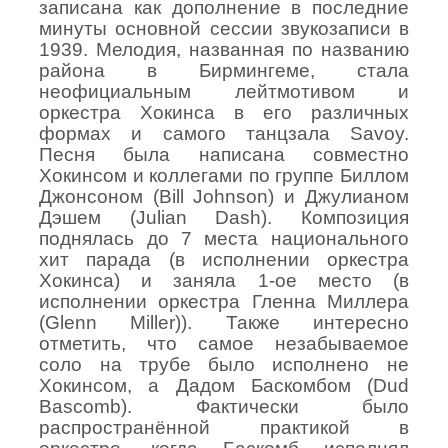
записана как дополнение в последние
минуты основной сессии звукозаписи в
1939. Мелодия, названная по названию
района в Бирмингеме, стала
неофициальным лейтмотивом и
оркестра Хокинса в его различных
формах и самого танцзала
Savoy
.
Песня была написана совместно
Хокинсом и коллегами по группе Биллом
Джонсоном (
Bill
Johnson
) и Джулианом
Дэшем (
Julian
Dash
). Композиция
поднялась до 7 места национального
хит парада (в исполнении оркестра
Хокинса) и заняла 1-ое место (в
исполнении оркестра Гленна Миллера
(Glenn Miller)). Также интересно
отметить, что самое незабываемое
соло на трубе было исполнено не
Хокинсом, а Дадом Баскомбом (
Dud
Bascomb
). Фактически было
распространённой практикой в