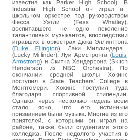
известна
как
Parker High School).
В
Industrial High School
он
играл
в
школьном
оркестре
под
руководством
Фесса
Уэтли
(Fess Whatley),
воспитавшего
не
одно
поколение
талантливых
музыкантов
,
впоследствии
игравших
в
оркестрах
Дюка
Эллингтона
(
Duke Ellington
),
Лаки
Миллиндера
(Lucky Millinder),
Луи
Армстронга
(
Louis
Armstrong
)
и
Скитча
Хендерсона
(Skitch
Henderson
из
NBC Orchestra).
По
окончании средней школы Хокинс
поступил в State Teachers' College в
Монтгомери. Хокинс поступил туда
благодаря спортивной стипендии.
Однако, через несколько недель всем
стало ясно, что его истинным
призванием была музыка. Многие из его
приятелей, с которыми он играл на
районе, также были студентами этого
колледжа. После недолгого участия в