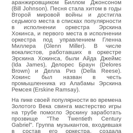
аранжировщиком Биллом Джонсоном
(Bill Johnson). Песня стала хитом в годы
Второй мировой войны и достигла
седьмого места в списках популярности
в исполнении оркестра Эрскина
Хокинса, и первого места в исполнении
оркестра под управлением Гленна
Миллера (Glenn Miller). В числе
вокалистов, работавших в оркестре
Эрскина Хокинса, были Айда Джеймс
(Ida James), Делорес Браун (Delores
Brown) и Делла Риз (Della Reese).
Хокинс был назван в честь
промышленника из Алабамы Эрскина
Ремсея (
Erskine
Ramsay
).
На пике своей популярности во времена
Золотого Века свинга мастерство игры
на трубе помогло Эрскину заработать
прозвище "The Twentieth Century
Gabriel". Группа музыкантов, входившая
в состав его оркестра, создала