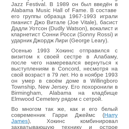
Jazz Festival. В
1989
он
был
введён
в
Alabama Music Hall of Fame.
В
составе
его
группы
образца
1967-1993
играли
пианист
Джо
Витале
(Joe Vitale),
басист
Дадли
Уотсон
(Dudly Watson),
вокалист
и
кларнетист
Сонни
Росси
(Sonny Rossi)
и
ударник
Джордж
Лири
(George Leary).
Осенью 1993 Хокинс отправился с
визитом к своей сестре в Алабаму,
после чего намеревался вернуться к
выступлениям в Concord, несмотря на
свой возраст в 79 лет. Но в ноябре 1993
он умер в своём доме в
Willingboro
Township
,
New
Jersey
. Его похоронили в
Birmingham, Alabama на кладбище
Elmwood Cemetery рядом с сетрой.
Во многом так же, как и его белый
современник Гарри Джеймс (
Harry
James
), Хокинс комбинировал
захватывающую технику и острое