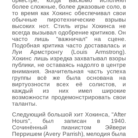
оркестре, когда Баскомб исполнял
более сложные, более джазовые соло, в
то время как Хокинс обеспечивал свои
обычные пиротехнические взрывы
высоких нот. Стиль игры Хокинса не
всегда вызывал одобрение критиков. Он
часто лишь "важничал" на сцене.
Подобная критика часто доставалась и
Луи Армстронгу (
Louis
Armstrong
).
Хокинс лишь изредка захватывал взоры
публики, не оставаясь надолго в центре
внимания. Значительная часть успеха
группы всё же была основана на
виртуозности всех её солистов, и
каждый из них имел широкие
возможности продемонстрировать свои
таланты.
Следующий большой хит Хокинса, "After
Hours", был записан в 1940.
Сочинённый пианистом Эйвери
Перришем (Avery Pa
r
rish), мелодия была