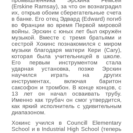
промышленника Эрскина Ремсей
(Erskine Ramsay), за что он вознаградил
их, открыв обоим сберегательные счета
в банке. Его отец Эдвард (Edward) погиб
во Франции во время Первой мировой
войны. Эрскин с юных лет был окружён
музыкой. Вместе с тремя братьями и
сестрой Хокинс познакомился с миром
музыки благодаря матери Кери (Cary),
которая была учительницей в школе.
Его первым инструментом стала
ударная установка, позже Эрскин
научился играть на других
инструментах, включая баритон
саксофон и тромбон. В конце концов, с
13 лет он начал осваивать трубу.
Именно как трубач он смог утвердится,
как яркий исполнитель с удивительным
диапазоном.
Хокинс
учился
в
Councill Elementary
School
и
в
Industrial High School (
теперь