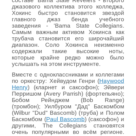
составе 'Bama State Revelers - второго
джазового коллектива этого колледжа,
Хокинс быстро становится звездой
главного джаз бенда учебного
заведения - 'Bama State Collegians.
Самым важным активом Хокинса как
трубача становится его широчайший
диапазон. Соло Хокинса неизменно
содержали такие высокие ноты,
которые крайне редко можно было
услышать на этом инструменте.
Вместе с одноклассниками и коллегами
по оркестру: Хейвудом Генри (
Haywood
Henry
) (кларнет и саксофон); Эйвери
Перришом (Avery Pa
r
rish) (фортепьяно);
Бобом Рейнджем (Bob Range)
(тромбон); Уилбуром "Дад" Баскомбом
(Wilbur "Dud" Bascomb) (труба) и Полом
Баскомбом (
Paul Bascomb
) (саксофон) и
другими, The Collegians становятся
очень популярными во всём регионе.