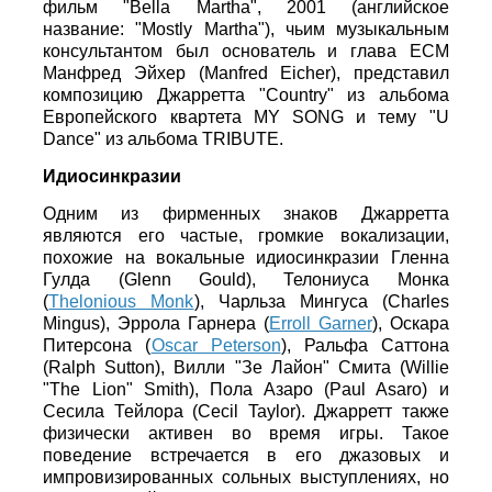
фильм "Bella Martha", 2001 (английское
название: "Mostly Martha"), чьим музыкальным
консультантом был основатель и глава ECM
Манфред Эйхер (Manfred Eicher), представил
композицию Джарретта "Country" из альбома
Европейского квартета MY SONG и тему "U
Dance" из альбома TRIBUTE.
Идиосинкразии
Одним из фирменных знаков Джарретта
являются его частые, громкие вокализации,
похожие на вокальные идиосинкразии Гленна
Гулда (Glenn Gould), Телониуса Монка
(
Thelonious Monk
), Чарльза Мингуса (Charles
Mingus), Эррола Гарнера (
Erroll Garner
), Оскара
Питерсона (
Oscar Peterson
), Ральфа Саттона
(Ralph Sutton), Вилли "Зе Лайон" Смита (Willie
"The Lion" Smith), Пола Азаро (Paul Asaro) и
Сесила Тейлора (Cecil Taylor). Джарретт также
физически активен во время игры. Такое
поведение встречается в его джазовых и
импровизированных сольных выступлениях, но