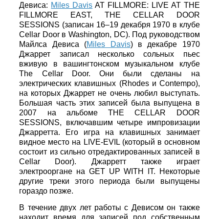
Девиса:
Miles Davis
AT FILLMORE: LIVE AT THE
FILLMORE EAST, THE CELLAR DOOR
SESSIONS (записан 16–19 декабря 1970 в клубе
Cellar Door в Washington, DC). Под руководством
Майлса Девиса (
Miles Davis
) в декабре 1970
Джаррет записал несколько сольных пьес
вживую в вашингтонском музыкальном клубе
The Cellar Door. Они были сделаны на
электрических клавишных (Rhodes и Contempo),
на которых Джаррет не очень любил выступать.
Большая часть этих записей была выпущена в
2007 на альбоме THE CELLAR DOOR
SESSIONS, включавшим четыре импровизации
Джарретта. Его игра на клавишных занимает
видное место на LIVE-EVIL (который в основном
состоит из сильно отредактированных записей в
Cellar Door). Джарретт также играет
электрооргане на GET UP WITH IT. Некоторые
другие треки этого периода были выпущены
гораздо позже.
В течение двух лет работы с Девисом он также
находит время для записей под собственным