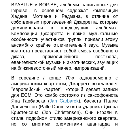
BYABLUE и BOP-BE, альбомы, записанные для
Impulse!, в основном содержат композиции
Хадена, Мотиана и Редмана, в отличие от
собственных произведений Джарретта, которые
доминировали в предыдущих альбомах.
Композиции Джарретта и яркие музыкальные
особенности участников группы придали этому
ансамблю крайне отличительный звук. Музыка
квартета представляет собой смесь свободного
джаза, прямолинейного пост-бопа,
евангелистской музыки и экзотических, звучащих
на ближневосточный манер, импровизаций.
В середине / конце 70-х, одновременно с
американским квартетом, Джарретт возглавляет
"европейский квартет", который делает записи
для ECM. Это комбо состояло из саксофониста
Яна Гарбарека (
Jan Garbarek
), басиста Палле
Даниельсон (Palle Danielsson) и ударника Джона
Кристенсена (Jon Christensen). Они играли в
стиле, подобном стилю американского квартета,
но со многими элементами авангарда и