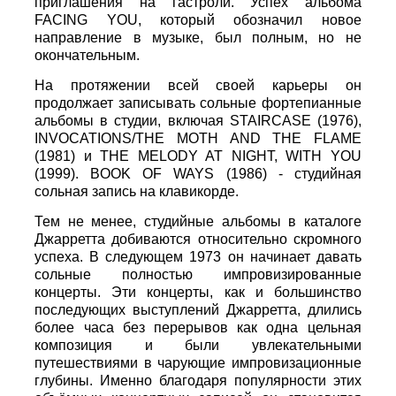
приглашения на гастроли. Успех альбома
FACING YOU, который обозначил новое
направление в музыке, был полным, но не
окончательным.
На протяжении всей своей карьеры он
продолжает записывать сольные фортепианные
альбомы в студии, включая STAIRCASE (1976),
INVOCATIONS/THE MOTH AND THE FLAME
(1981) и THE MELODY AT NIGHT, WITH YOU
(1999). BOOK OF WAYS (1986) - студийная
сольная запись на клавикорде.
Тем не менее, студийные альбомы в каталоге
Джарретта добиваются относительно скромного
успеха. В следующем 1973 он начинает давать
сольные полностью импровизированные
концерты. Эти концерты, как и большинство
последующих выступлений Джарретта, длились
более часа без перерывов как одна цельная
композиция и были увлекательными
путешествиями в чарующие импровизационные
глубины. Именно благодаря популярности этих