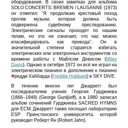
оборудования. В своих заметках для альбома
SOLO CONCERTS: BREMEN / LAUSANNE (1973)
он отметил: "Я продолжаю крестовый поход
против музыки, которая должна быть
подвержена судебному преследованию.
Электрические сигналы проходят по нашим
телам, но это не означает, что нас можно
класифицировать как провода". Он в
значительной степени старается избегать
электрических или электронных инструментов со
времени работы с Майлсом Девисом (
Miles
Davis
). Однако в октябре 1972 он всё же играл на
электрическом пианино в дополнение к пианино
Фредди Хаббарда (
Freddie Hubbard
) в SKY DIVE.
В течение многих лет Джарретт был
последователем учения Георгия Гурджиева
(1866–1949) (George Gurdjieff), а в 1980 записал
альбом сочинений Гурджиева SACRED HYMNS
для ECM. Джарретт также посещал лабораторию
ESP Принстонского университета, которой
руководит Роберт Ян (Robert Jahn).