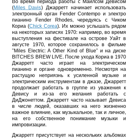
Во время периода работы с Майлсом Девисом
(
Miles Davis
) Джарретт начинает использовать
электронный орган Fender Contempo и электро
пианино Fender Rhodes, чередуясь с Чиком
Кориа (
Chick Corea
). Их можно услышать рядом
на некоторых записях 1970: например, во время
выступления на фестивале на острове Уайт в
августе 1970, которое сохранилось в фильме
"Miles Electric: A Other Kind of Blue" и на диске
BITCHES BREW LIVE. После ухода Кориа в 1970
Джарретт часто играет на электрическом
пианино и органе одновременно. Несмотря на
растущую неприязнь к усиленной музыке и
электрическим инструментам в джазе, Джарретт
продолжает работать в группе из уважения к
Девису и из-за его желания работать с
ДиДжонеттом. Джарретт часто называет Девиса
в числе людей, оказавших на него жизненно
важное влияние, как музыкальное, так и личное,
на его собственное понимание музыки и
импровизации.
Джарретт присутствует на нескольких альбомах