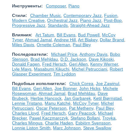
Инструменты:
Composer
,
Piano
Стили:
Chamber Music
,
Contemporary Jazz
,
Fusion
,
Modern Creative
,
Orchestral Jazz
,
Piano Jazz
,
Post-Bop
,
Progressive Jazz
,
Standards
,
Straight-Ahead Jazz
Влияния:
Art Tatum
,
Bill Evans
,
Bud Powell
,
McCoy
Tyner
,
Ahmad Jamal
,
Andrew Hill
,
Art Blakey
,
Dollar Brand
,
Miles Davis
,
Ornette Coleman
,
Paul Bley
Последователи:
Michael Price
,
Anthony Davis
,
Bobo
Stenson
,
Brad Mehldau
,
D.D. Jackson
,
Dave Kikoski
,
Donald Fagen
,
Fred Hersch
,
Geri Allen
,
Kenny Werner
,
Lyle Mays
,
Masabumi Kikuchi
,
Michel Petrucciani
,
Robert
Glasper Experiment
,
Tim Lyddon
Подобные исполнители:
Chick Corea
,
Joe Zawinul
,
Bill Evans
,
Geri Allen
,
Joe Bonner
,
John Hicks
,
Michele
Rosewoman
,
Ahmad Jamal
,
Brad Mehldau
,
Dave
Brubeck
,
Herbie Hancock
,
Jan Garbarek
,
Ketil Bjørnstad
,
Lennie Tristano
,
Manu Katché
,
McCoy Tyner
,
Michel
Petrucciani
,
Oscar Peterson
,
Pat Metheny
,
Paul Bley
,
Charles Lloyd
,
Fred Hersch
,
Gary Peacock
,
Michael
Brecker
,
Pawel Kaczmarczyk
,
Stefano Bollani
,
Troyka
,
Charles Mingus
,
Charlie Haden
,
Esbjörn Svensson
,
Lonnie Liston Smith
,
Marc Johnson
,
Steve Swallow