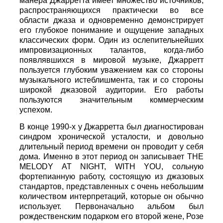
манера Джарретта имеет множество источников,
распространяющихся практически во все
области джаза и одновременно демонстрирует
его глубокое понимание и ощущение западных
классических форм. Один из ослепительнейших
импровизационных талантов, когда-либо
появлявшихся в мировой музыке, Джарретт
пользуется глубоким уважением как со стороны
музыкального истеблишмента, так и со стороны
широкой джазовой аудитории. Его работы
пользуются значительным коммерческим
успехом.
В конце 1990-х у Джарретта был диагностирован
синдром хронической усталости, и довольно
длительный период времени он проводит у себя
дома. Именно в этот период он записывает THE
MELODY AT NIGHT, WITH YOU, сольную
фортепианную работу, состоящую из джазовых
стандартов, представленных с очень небольшим
количеством интерпретаций, которые он обычно
использует. Первоначально альбом был
рождественским подарком его второй жене, Розе