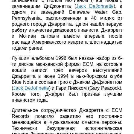
записанный с Полом Мотианом (Paul Motian),
заменившим ДиДжонетта (
Jack DeJohnette
), в
одном из заведений Delaware Water Gap,
Pennsylvania, расположенном в 40 милях от
родного города Джарретта, где он нашёл первую
работу в качестве джазового пианиста. Джарретт
и Мотиан сыграли вместе впервые после
распада Американского квартета шестнадцатью
годами ранее.
Лучшим альбомом 1996 был назван набор из 6-
ти дисков мюнхенской фирмы ЕСМ, на которые
вошли записи трёх вечеров выступлений
Джарретта в июне 1994 в нью-йоркском клубе
Blue Note в составе трио с Джеком ДиДжонеттом
(
Jack DeJohnette
) и Гари Пикоком (Gary Peacock).
Кроме того, Джаррет был признан лучшим
пианистом года.
Длительное сотрудничество Джарретта с ECM
Records помогло развитию его постоянно
меняющейся в музыкальном смысле персоны.
Технически безупречная исполнительская