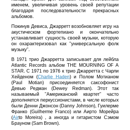
именем, увеличивая уровень своей репутации
благодаря последовательности прекрасных
альбомов.
Покинув Девиса, Джарретт возобновляет игру на
акустическом фортепиано и окончательно
устанавливает сущность своей музыки, которую
он охарактеризовал как "универсальную фолк
музыку".
В 1971 трио Джарретта записывает для лейбла
Atlantic Records альбом THE MOURNING OF A
STAR. С 1971 по 1976 к трио Джарретта с Чарли
Хейденом (
Charlie Haden
) и Полом Мотианом
(Paul Motian) присоединяется саксофонист
Девью Редман (Dewey Redman). Этот так
называемый "Американский квартет" часто
дополняется перкуссионистами, в числе которых
были Денни Джонсон (Danny Johnson), Гуилерме
Франко (Guilherme Franco) или Аирто Морейра
(
Air
to Moreira) , а иногда и гитаристом Сэмом
Брауном (Sam Brown).