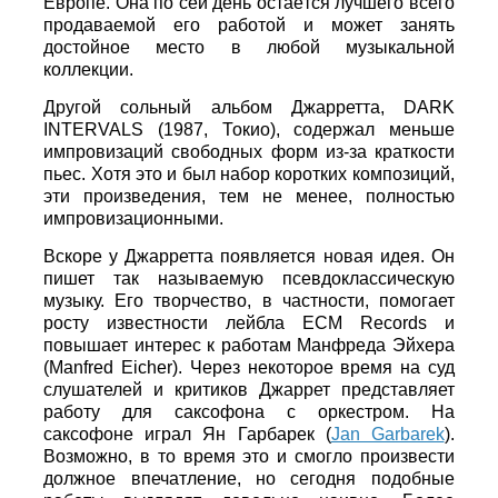
Европе. Она по сей день остаётся лучшего всего
продаваемой его работой и может занять
достойное место в любой музыкальной
коллекции.
Другой сольный альбом Джарретта, DARK
INTERVALS (1987, Токио), содержал меньше
импровизаций свободных форм из-за краткости
пьес. Хотя это и был набор коротких композиций,
эти произведения, тем не менее, полностью
импровизационными.
Вскоре у Джарретта появляется новая идея. Он
пишет так называемую псевдоклассическую
музыку. Его творчество, в частности, помогает
росту известности лейбла ECM Records и
повышает интерес к работам Манфреда Эйхера
(Manfred Eicher). Через некоторое время на суд
слушателей и критиков Джаррет представляет
работу для саксофона с оркестром. На
саксофоне играл Ян Гарбарек (
Jan Garbarek
).
Возможно, в то время это и смогло произвести
должное впечатление, но сегодня подобные