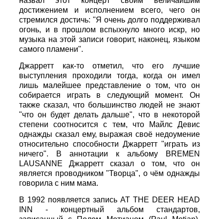
назвал этот концерт своим величайшим
достижением и исполнением всего, чего он
стремился достичь: "Я очень долго поддерживал
огонь, и в прошлом вспыхнуло много искр, но
музыка на этой записи говорит, наконец, языком
самого пламени".
Джарретт как-то отметил, что его лучшие
выступления проходили тогда, когда он имел
лишь малейшее представление о том, что он
собирается играть в следующий момент. Он
также сказал, что большинство людей не знают
"что он будет делать дальше", что в некоторой
степени соотносится с тем, что Майлс Девис
однажды сказал ему, выражая своё недоумение
относительно способности Джарретт "играть из
ничего". В аннотации к альбому BREMEN
LAUSANNE Джарретт сказал о том, что он
является проводником "Творца", о чём однажды
говорила с ним мама.
В 1992 появляется запись AT THE DEER HEAD
INN - концертный альбом стандартов,