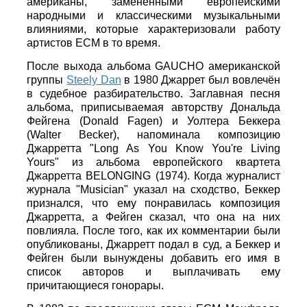
американы, заменёнными европейскими
народными и классическими музыкальными
влияниями, которые характеризовали работу
артистов ECM в то время.
После выхода альбома GAUCHO американской
группы
Steely Dan
в 1980 Джаррет был вовлечён
в судебное разбирательство. Заглавная песня
альбома, приписываемая авторству Дональда
Фейгена (Donald Fagen) и Уолтера Беккера
(Walter Becker), напоминала композицию
Джарретта "Long As You Know You're Living
Yours" из альбома европейского квартета
Джарретта BELONGING (1974). Когда журналист
журнала "Musician" указал на сходство, Беккер
признался, что ему понравилась композиция
Джарретта, а Фейген сказал, что она на них
повлияла. После того, как их комментарии были
опубликованы, Джарретт подал в суд, а Беккер и
Фейген были вынуждены добавить его имя в
список авторов и выплачивать ему
причитающиеся гонорары.