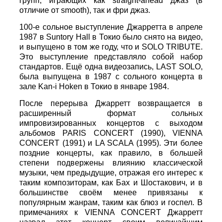
групп, играющих как straight-ahead джаз (в
отличие от smooth), так и фри джаз.
100-е сольное выступление Джарретта в апреле
1987 в Suntory Hall в Токио было снято на видео,
и выпущено в том же году, что и SOLO TRIBUTE.
Это выступление представляло собой набор
стандартов. Ещё одна видеозапись, LAST SOLO,
была выпущена в 1987 с сольного концерта в
зале Kan-i Hoken в Токио в январе 1984.
После перерыва Джарретт возвращается в
расширенный формат сольных
импровизированных концертов с выходом
альбомов PARIS CONCERT (1990), VIENNA
CONCERT (1991) и LA SCALA (1995). Эти более
поздние концерты, как правило, в большей
степени подвержены влиянию классической
музыки, чем предыдущие, отражая его интерес к
таким композиторам, как Бах и Шостакович, и в
большинстве своём менее привязаны к
популярным жанрам, таким как блюз и госпел. В
примечаниях к VIENNA CONCERT Джарретт