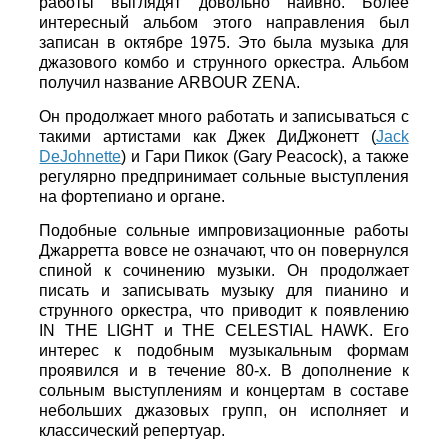
работы выглядят довольно наивно. Более
интересный альбом этого направления был
записан в октябре 1975. Это была музыка для
джазового комбо и струнного оркестра. Альбом
получил название ARBOUR ZENA.
Он продолжает много работать и записываться с
такими артистами как Джек ДиДжонетт (
Jack
DeJohnette
) и Гари Пикок (Gary Peacock), а также
регулярно предпринимает сольные выступления
на фортепиано и органе.
Подобные сольные импровизационные работы
Джарретта вовсе не означают, что он повернулся
спиной к сочинению музыки. Он продолжает
писать и записывать музыку для пианино и
струнногo оркестра, что приводит к появлению
IN THE LIGHT и THE CELESTIAL HAWK. Его
интерес к подобным музыкальным формам
проявился и в течение 80-х. В дополнение к
сольным выступлениям и концертам в составе
небольших джазовых групп, он исполняет и
классический репертуар.