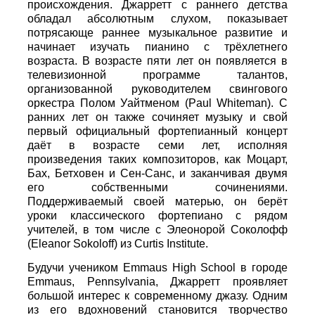
происхождения. Джарретт с раннего детства
обладал абсолютным слухом, показывает
потрясающе раннее музыкальное развитие и
начинает изучать пианино с трёхлетнего
возраста. В возрасте пяти лет он появляется в
телевизионной программе талантов,
организованной руководителем свингового
оркестра Полом Уайтменом (Paul Whiteman). С
ранних лет он также сочиняет музыку и свой
первый официальный фортепианный концерт
даёт в возрасте семи лет, исполняя
произведения таких композиторов, как Моцарт,
Бах, Бетховен и Сен-Санс, и заканчивая двумя
его собственными сочинениями.
Поддерживаемый своей матерью, он берёт
уроки классического фортепиано с рядом
учителей, в том числе с Элеонорой Соколофф
(Eleanor Sokoloff) из Curtis Institute.
Будучи учеником Emmaus High School в городе
Emmaus, Pennsylvania, Джарретт проявляет
большой интерес к современному джазу. Одним
из его вдохновений становится творчество