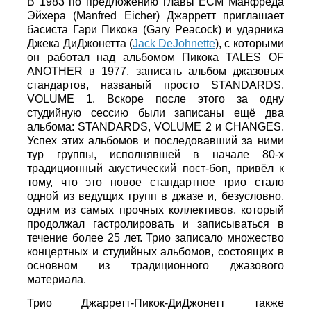
В 1983 по предложению главы ECM Манфреда
Эйхера (Manfred Eicher) Джарретт приглашает
басиста Гари Пикока (Gary Peacock) и ударника
Джека ДиДжонетта (
Jack DeJohnette
), с которыми
он работал над альбомом Пикока TALES OF
ANOTHER в 1977, записать альбом джазовых
стандартов, названый просто STANDARDS,
VOLUME 1. Вскоре после этого за одну
студийную сессию были записаны ещё два
альбома: STANDARDS, VOLUME 2 и CHANGES.
Успех этих альбомов и последовавший за ними
тур группы, исполнявшей в начале 80-х
традиционный акустический пост-боп, привёл к
тому, что это новое стандартное трио стало
одной из ведущих групп в джазе и, безусловно,
одним из самых прочных коллективов, который
продолжал гастролировать и записываться в
течение более 25 лет. Трио записало множество
концертных и студийных альбомов, состоящих в
основном из традиционного джазового
материала.
Трио Джарретт-Пикок-ДиДжонетт также