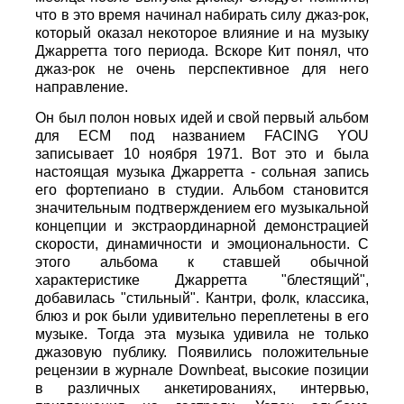
что в это время начинал набирать силу джаз-рок,
который оказал некоторое влияние и на музыку
Джарретта того периода. Вскоре Кит понял, что
джаз-рок не очень перспективное для него
направление.
Он был полон новых идей и свой первый альбом
для ECM под названием FACING YOU
записывает 10 ноября 1971. Вот это и была
настоящая музыка Джарретта - сольная запись
его фортепиано в студии. Альбом становится
значительным подтверждением его музыкальной
концепции и экстраординарной демонстрацией
скорости, динамичности и эмоциональности. С
этого альбома к ставшей обычной
характеристике Джарретта "блестящий",
добавилась "стильный". Кантри, фолк, классика,
блюз и рок были удивительно переплетены в его
музыке. Тогда эта музыка удивила не только
джазовую публику. Появились положительные
рецензии в журнале Downbeat, высокие позиции
в различных анкетированиях, интервью,