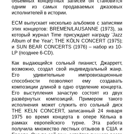
объёмных концертных записей он становится
одним из самых продаваемых джазовых
исполнителей в истории.
ЕСМ выпускает несколько альбомов с записями
этих концертов: BREMEN/LAUSANNE (1973), за
который журнал Time присуждает награду 'Jazz
Album of the Year'; THE KÖLN CONCERT (1975);
и SUN BEAR CONCERTS (1976) – набор из 10-
LP (позднее 6-CD).
Как выдающийся сольный пианист, Джарретт,
возможно, создал свой индивидуальный жанр.
Его удивительные импровизационные
способности позволяют ему создавать
композиции длиной в одно отделение концерта.
Его выступления зачастую состоят из двух
развёрнутых композиций. Примером такого
исполнения может служить его сольный диск
THE KЕLN CONCERT, записанный 24 января
1975 во время концерта в опере Кёльна в
рамках европейского турне. Эта работа
получила множество лестных отзывов в США и