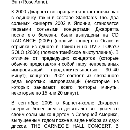
Энн (Rose Anne).
К 2000 Джарретт возвращается к гастролям, как
в одиночку, так и в составе Standards Trio. Два
сольных концерта 2002 в Японии, становятся
первыми сольными концертами Джарретта
после его болезни, были выпущены на CD
RADIANCE (2005) (полный концерт в Осаке и
отрывки из одного в Токио) и на DVD TOKYO
SOLO (2006) (полное токийское выступление). В
отличие от предыдущих концертов (которые
обычно представляли собой пару непрерывных
импровизаций продолжительностью 30–40
минут), концерты 2002 состоят из связанного
ряда коротких импровизаций (некоторые из
которых занимают всего полторы минуты,
некоторые по 15 или 20 минут).
В сентябре 2005 в Карнеги-холле Джарретт
впервые более чем за десять лет выступает со
своим сольным концертом в Северной Америке,
выпущенным годом позже в виде набора из двух
дисков, THE CARNEGIE HALL CONCERT. В