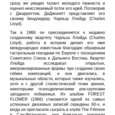
сразу же увидел талант молодого пианиста и
оценил неиссякаемый поток его идей. Поговорив
с Джарреттом, ДиДжонетт представляет его
своему бендлидеру Чарльзу Ллойду (Charles
Lloyd).
Так в 1966 он присоединяется к недавно
созданному квартету Чарльза Ллойда (Charles
Lloyd), работа в котором делает его имя
международно известным благодаря обширным
гастрольным поездкам по Европе с посещением
Советского Союза и Дальнего Востока. Квартет
Ллойда исследовал открытые,
импровизированные формы при создании своих
гибких композиций, и они двигались в
музыкальные области, которые также изучались,
хотя и с другой стилистической точки зрения,
некоторыми психоделическими рок-группами
западного побережья. Их альбом FOREST
FLOWER (1966) становится одной из самых
успешных джазовых записей середины 60-х, и
когда их пригласили сыграть в клубе The Fillmore
в Сан-Франциско, они буквально покорили