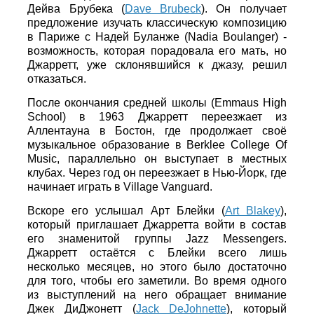
Дейва Брубека (
Dave Brubeck
). Он получает
предложение изучать классическую композицию
в Париже с Надей Буланже (Nadia Boulanger) -
возможность, которая порадовала его мать, но
Джарретт, уже склонявшийся к джазу, решил
отказаться.
После окончания средней школы (Emmaus High
School) в 1963 Джарретт переезжает из
Аллентауна в Бостон, где продолжает своё
музыкальное образование в Berklee College Of
Music, параллельно он выступает в местных
клубах. Через год он переезжает в Нью-Йорк, где
начинает играть в Village Vanguard.
Вскоре его услышал Арт Блейки (
Art Blakey
),
который приглашает Джарретта войти в состав
его знаменитой группы Jazz Messengers.
Джарретт остаётся с Блейки всего лишь
несколько месяцев, но этого было достаточно
для того, чтобы его заметили. Во время одного
из выступлений на него обращает внимание
Джек ДиДжонетт (
Jack DeJohnette
), который