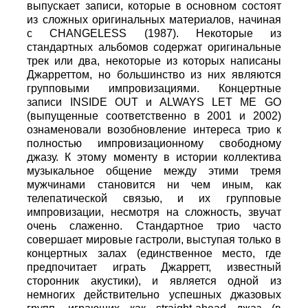
выпускает записи, которые в основном состоят
из сложных оригинальных материалов, начиная
с CHANGELESS (1987). Некоторые из
стандартных альбомов содержат оригинальные
трек или два, некоторые из которых написаны
Джарреттом, но большинство из них являются
групповыми импровизациями. Концертные
записи INSIDE OUT и ALWAYS LET ME GO
(выпущенные соответственно в 2001 и 2002)
ознаменовали возобновление интереса трио к
полностью импровизационному свободному
джазу. К этому моменту в истории коллектива
музыкальное общение между этими тремя
мужчинами становится ни чем иным, как
телепатической связью, и их групповые
импровизации, несмотря на сложность, звучат
очень слаженно. Стандартное трио часто
совершает мировые гастроли, выступая только в
концертных залах (единственное место, где
предпочитает играть Джарретт, известный
сторонник акустики), и является одной из
немногих действительно успешных джазовых