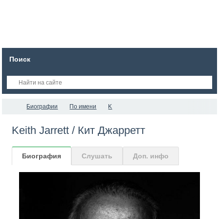
Поиск
Биографии
По имени
K
Keith Jarrett / Кит Джарретт
Биография
Слушать
Доп. инфо