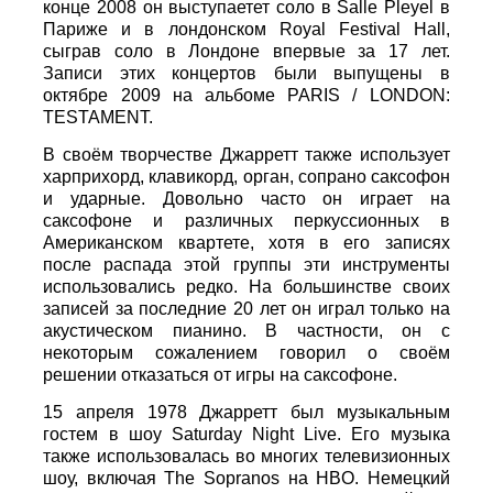
конце 2008 он выступаетет соло в Salle Pleyel в
Париже и в лондонском Royal Festival Hall,
сыграв соло в Лондоне впервые за 17 лет.
Записи этих концертов были выпущены в
октябре 2009 на альбоме PARIS / LONDON:
TESTAMENT.
В своём творчестве Джарретт также использует
харприхорд, клавикорд, орган, сопрано саксофон
и ударные. Довольно часто он играет на
саксофоне и различных перкуссионных в
Американском квартете, хотя в его записях
после распада этой группы эти инструменты
использовались редко. На большинстве своих
записей за последние 20 лет он играл только на
акустическом пианино. В частности, он с
некоторым сожалением говорил о своём
решении отказаться от игры на саксофоне.
15 апреля 1978 Джарретт был музыкальным
гостем в шоу Saturday Night Live. Его музыка
также использовалась во многих телевизионных
шоу, включая The Sopranos на HBO. Немецкий