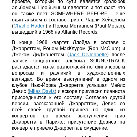
проекте, который по сути является фолк-рок
альбомом. Необычным является и тот факт, что
он также поёт. SOMEWHERE BEFORE - ещё
один альбом в составе трио с Чарли Хейденом
(
Charlie Haden
) и Полом Мотианом (Paul Motian),
вышедший в 1968 на Atlantic Records.
В конце 1968 квартет Ллойда в составе с
Джарреттом, Роном МакКлуром (Ron McClure) и
Джеком ДиДжанеттом (
Jack DeJohnette
) после
записи концертного альбома SOUNDTRACK
распадается из-за разногласий по финансовым
вопросам и различий в художественных
взглядах. Во время выступлений в одном из
клубов Нью-Йорка Джарретта услышал Майлс
Девис (
Miles Davis
) и вскоре пригласил пианиста
присоединится к его составу. Cогласно другой
версии, рассказанной Джарреттом, Девис со
всей своей группой пришёл на один из
концертов во время выступления трио
Джарретта в Париже; присутствие Девиса на
концерте привело Джарретта в смущение.