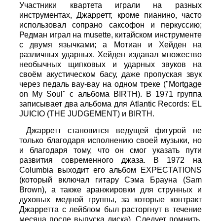
Участники квартета играли на разных
инструментах, Джарретт, кроме пианино, часто
использовал сопрано саксофон и перкуссию;
Редман играл на musette, китайском инструменте
с двумя язычками; а Мотиан и Хейден на
различных ударных. Хейден издавал множество
необычных щипковых и ударных звуков на
своём акустическом басу, даже пропуская звук
через педаль вау-вау на одном треке ("Mortgage
on My Soul" с альбома BIRTH). В 1971 группа
записывает два альбома для Atlantic Records: EL
JUICIO (THE JUDGEMENT) и BIRTH.
Джарретт становится ведущей фигурой не
только благодаря исполнению своей музыки, но
и благодаря тому, что он смог указать пути
развития современного джаза. В 1972 на
Columbia выходит его альбом EXPECTATIONS
(который включал гитару Сэма Брауна (Sam
Brown), а также аранжировки для струнных и
духовых медной группы, за которые контракт
Джарретта с лейблом был расторгнут в течение
месяца после выпуска диска). Следует помнить,