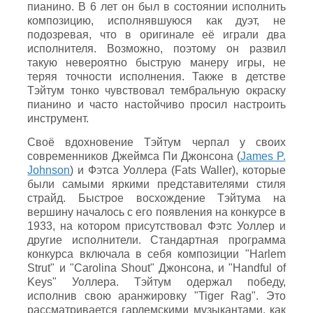
пианино. В 6 лет он был в состоянии исполнить
композицию, исполнявшуюся как дуэт, не
подозревая, что в оригинале её играли два
исполнителя. Возможно, поэтому он развил
такую невероятно быструю манеру игры, не
теряя точности исполнения. Также в детстве
Тэйтум тонко чувствовал тембральную окраску
пианино и часто настойчиво просил настроить
инструмент.
Своё вдохновение Тэйтум черпал у своих
современников Джеймса Пи Джонсона (
James P.
Johnson
) и Фэтса Уоллера (Fats Waller), которые
были самыми яркими представителями стиля
страйд.
Быстрое восхождение Тэйтума на
вершину началось с его появления на конкурсе в
1933, на котором присутствовал Фэтс Уоллер и
другие исполнители. Стандартная программа
конкурса включала в себя композиции "Harlem
Strut" и "Carolina Shout" Джонсона, и "Handful of
Keys" Уоллера. Тэйтум одержал победу,
исполнив свою аранжировку "Tiger Rag". Это
рассматривается гарлемскими музыкантами, как