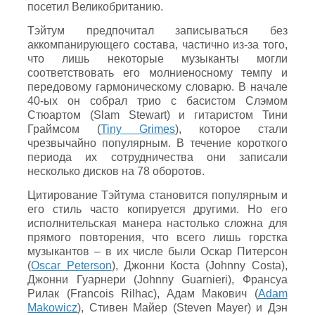
посетил Великобританию.
Тэйтум предпочитал записываться без
аккомпанирующего состава, частично из-за того,
что лишь некоторые музыканты могли
соответствовать его молниеносному темпу и
передовому гармоническому словарю. В начале
40-ых он собрал трио с басистом Слэмом
Стюартом (Slam Stewart) и гитаристом Тини
Граймсом (
Tiny Grimes
), которое стали
чрезвычайно популярным. В течение короткого
периода их сотрудничества они записали
несколько дисков на 78 оборотов.
Цитирование Тэйтума становится популярным и
его стиль часто копируется другими. Но его
исполнительская манера настолько сложна для
прямого повторения, что всего лишь горстка
музыкантов – в их числе были Оскар Питерсон
(
Oscar Peterson
), Джонни Коста (Johnny Costa),
Джонни Гуарнери (Johnny Guarnieri), Франсуа
Рилак (Francois Rilhac), Адам Макович (
Adam
Makowicz
), Стивен Майер (Steven Mayer) и Дэн