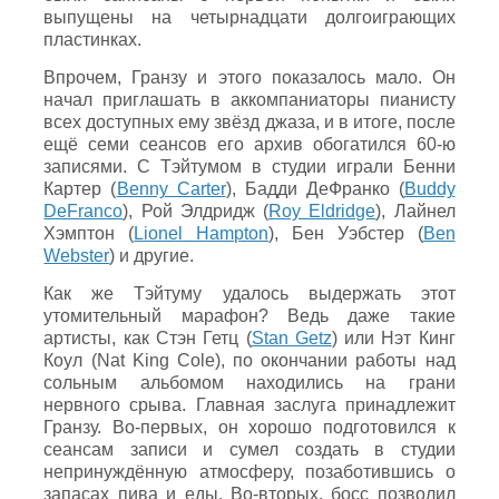
выпущены на четырнадцати долгоиграющих
пластинках.
Впрочем, Гранзу и этого показалось мало. Он
начал приглашать в аккомпаниаторы пианисту
всех доступных ему звёзд джаза, и в итоге, после
ещё семи сеансов его архив обогатился 60-ю
записями. С Тэйтумом в студии играли Бенни
Картер (
Benny Carter
), Бадди ДеФранко (
Buddy
DeFranco
), Рой Элдридж (
Roy Eldridge
), Лайнел
Хэмптон (
Lionel Hampton
), Бен Уэбстер (
Ben
Webster
) и другие.
Как же Тэйтуму удалось выдержать этот
утомительный марафон? Ведь даже такие
артисты, как Стэн Гетц (
Stan Getz
) или Нэт Кинг
Коул (Nat King Cole), по окончании работы над
сольным альбомом находились на грани
нервного срыва. Главная заслуга принадлежит
Гранзу. Во-первых, он хорошо подготовился к
сеансам записи и сумел создать в студии
непринуждённую атмосферу, позаботившись о
запасах пива и еды. Во-вторых, босс позволил