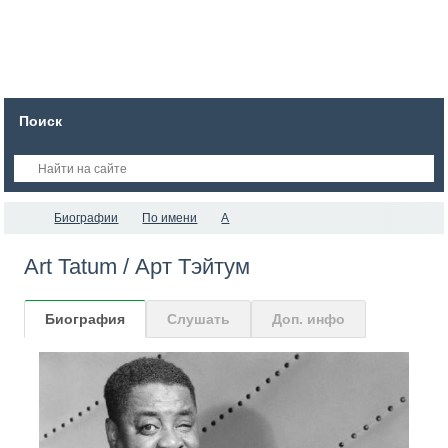
Поиск
Биографии
По имени
A
Art Tatum / Арт Тэйтум
Биография
Слушать
Доп. инфо