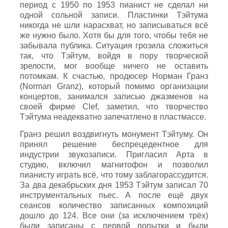
период с 1950 по 1953 пианист не сделал ни
одной сольной записи. Пластинки Тэйтума
никогда не шли нарасхват, но записываться всё
же нужно было. Хотя бы для того, чтобы тебя не
забывала публика. Ситуация грозила сложиться
так, что Тэйтум, войдя в пору творческой
зрелости, мог вообще ничего не оставить
потомкам. К счастью, продюсер Норман Гранз
(Norman Granz), который помимо организации
концертов, занимался записью джазменов на
своей фирме Clef, заметил, что творчество
Тэйтума неадекватно запечатлено в пластмассе.
Гранз решил воздвигнуть монумент Тэйтуму. Он
принял решение беспрецедентное для
индустрии звукозаписи. Пригласил Арта в
студию, включил магнитофон и позволил
пианисту играть всё, что тому заблагорассудится.
За два декабрьских дня 1953 Тэйтум записал 70
инструментальных пьес. А после ещё двух
сеансов количество записанных композиций
дошло до 124. Все они (за исключением трёх)
были записаны с первой попытки и были