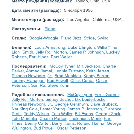
Место рождения (создания):
Toledo, Ohio, USA
Дата смерти (распада):
5 ноября 1956
Место смерти (распада):
Los Angeles, California, USA
Инструменты:
Piano
Стили:
Boogie-Woogie
,
Piano Jazz
,
Stride
,
Swing
Влияния:
Louis Armstrong
,
Duke Ellington
,
Willie "The
Lion" Smith
,
Jelly Roll Morton
,
James P. Johnson
,
Luckey
Roberts
,
Earl Hines
,
Fats Waller
Последователи:
McCoy Tyner
,
Milt Jackson
,
Charlie
Parker
,
Ahmad Jamal
,
Lennie Tristano
,
Keith Jarrett
,
Phineas Newborn
,
Jr.
,
Brad Mehldau
,
Kenny Barron
,
Tommy Flanagan
,
Bud Powell
,
Chick Corea
,
Oscar
Peterson
,
Sun Ra
,
Steve Kuhn
Подобные исполнители:
McCoy Tyner
,
Erroll Garner
,
Jelly Roll Morton
,
Sidney Bechet
,
Bix Beiderbecke
,
Phineas Newborn
,
Jr.
,
George Gershwin
,
Dave Brubeck
,
Nat King Cole
,
Lester Young
,
James P. Johnson
,
Clarence
Profit
,
Teddy Wilson
,
Fats Waller
,
Bill Evans
,
George Zack
,
Tete Montoliu
,
Charlie Parker
,
Thelonious Monk
,
Earl
Hines
,
Benny Carter
,
Barry Harris
,
Roland Hanna
,
George
Wallington
,
Bud Powell
,
Oscar Peterson