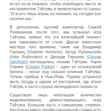
встал из-за пианино, чтобы освободить место за
инструментом Тэйтуму, и провозгласил со сцены:
"Я всего лишь играю на пианино, но сегодня Бог
посетил нас".
В дополнение, русский композитор Сергей
Рахманинов после того, как услышал игру
Тэйтума, заявил, что это величайший пианист
вне зависимости от стиля. Другие известные
мастера того времени, такие как Владимир
Горовиц (Vladimir Horowitz), Артур Рубинштейн
(Artur Rubinstein) и Джордж Гершвин (
George
Gershwin
) восхищались гением Тэйтума. Чарли
Паркер (
Charlie Parker
) – один из основателей
бипопа – попал под сильное влияние Тэйтума.
Только прибыв в Нью-Йорк, Паркер устроился
мыть посуду в одном из ресторанов, где играл
Тэйтум, и часто слушал легендарного пианиста.
Существует лишь небольшое количество
видеоматериала, демонстрирующего игру
Тэйтума. Большая часть, к сожалению, утеряна.
Несколько минут профессиональной съёмки есть