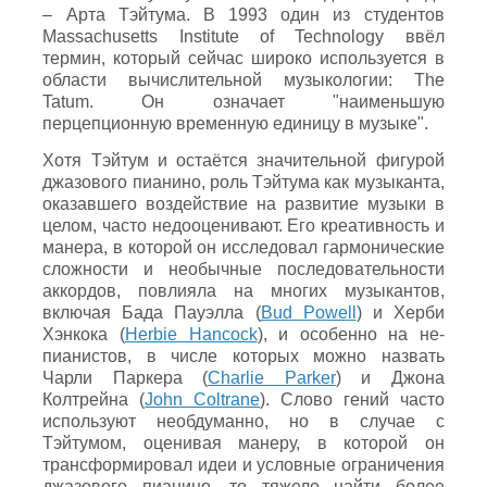
– Арта Тэйтума. В 1993 один из студентов
Massachusetts Institute of Technology ввёл
термин, который сейчас широко используется в
области вычислительной музыкологии: The
Tatum. Он означает "наименьшую
перцепционную временную единицу в музыке".
Хотя Тэйтум и остаётся значительной фигурой
джазового пианино, роль Тэйтума как музыканта,
оказавшего воздействие на развитие музыки в
целом, часто недооценивают. Его креативность и
манера, в которой он исследовал гармонические
сложности и необычные последовательности
аккордов, повлияла на многих музыкантов,
включая Бада Пауэлла (
Bud Powell
) и Херби
Хэнкока (
Herbie Hancock
), и особенно на не-
пианистов, в числе которых можно назвать
Чарли Паркера (
Charlie Parker
) и Джона
Колтрейна (
John Coltrane
). Слово гений часто
используют необдуманно, но в случае с
Тэйтумом, оценивая манеру, в которой он
трансформировал идеи и условные ограничения
джазового пианино, то тяжело найти более