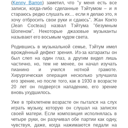
(
Kenny Barron
) заметил, что "у меня есть все
записи, когда-либо сделанные Тэйтумом – и я
стараюсь редко слушать их… если я делаю это, я
хочу отбросить свои руки и сдаюсь". Жан Кокто
(Jean Cocteau) назвал Тэйтума "безумным
Шопеном". Некоторые джазовые музыканты
называют его восьмым чудом света.
Родившись в музыкальной семье, Тэйтум имел
врождённый дефект зрения. Из-за катаракты он
был слеп на один глаз, а другим видел лишь
частично, но, тем не менее, он начал изучать
пианино и учился нотной грамоте.
Хирургическая операция несколько улучшила
его зрение, но после того, как в 1930 в возрасте
20 лет он подвергся нападению, его зрение
вновь ухудшилось.
Уже в трёхлетнем возрасте он пытался на слух
играть музыку, которую он слушал на записях
своей матери. Если композиция исполнялась в
четыре руки, он разучивал обе партии как одну,
чувствуя, даже, когда нажимаются педали на