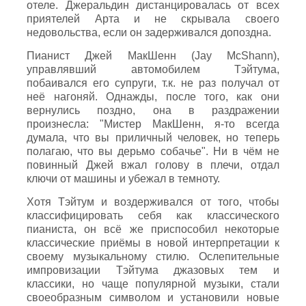
отеле. Джеральдин дистанцировалась от всех
приятелей Арта и не скрывала своего
недовольства, если он задерживался допоздна.
Пианист Джей МакШенн (Jay McShann),
управлявший автомобилем Тэйтума,
побаивался его супруги, т.к. не раз получал от
неё нагоняй. Однажды, после того, как они
вернулись поздно, она в раздражении
произнесла: "Мистер МакШенн, я-то всегда
думала, что вы приличный человек, но теперь
полагаю, что вы дерьмо собачье". Ни в чём не
повинный Джей вжал голову в плечи, отдал
ключи от машины и убежал в темноту.
Хотя Тэйтум и воздерживался от того, чтобы
классифицировать себя как классического
пианиста, он всё же приспособил некоторые
классические приёмы в новой интерпретации к
своему музыкальному стилю. Ослепительные
импровизации Тэйтума джазовых тем и
классики, но чаще популярной музыки, стали
своеобразным символом и установили новые