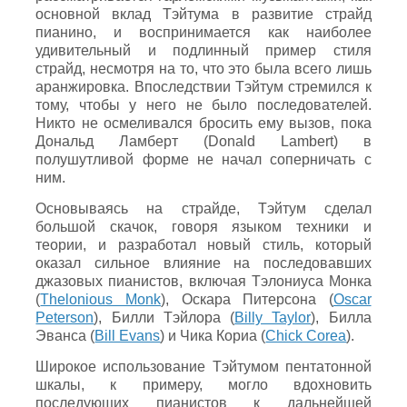
основной вклад Тэйтума в развитие страйд
пианино, и воспринимается как наиболее
удивительный и подлинный пример стиля
страйд, несмотря на то, что это была всего лишь
аранжировка. Впоследствии Тэйтум стремился к
тому, чтобы у него не было последователей.
Никто не осмеливался бросить ему вызов, пока
Дональд Ламберт (Donald Lambert) в
полушутливой форме не начал соперничать с
ним.
Основываясь на страйде, Тэйтум сделал
большой скачок, говоря языком техники и
теории, и разработал новый стиль, который
оказал сильное влияние на последовавших
джазовых пианистов, включая Тэлониуса Монка
(
Thelonious Monk
), Оскара Питерсона (
Oscar
Peterson
), Билли Тэйлора (
Billy Taylor
), Билла
Эванса (
Bill Evans
) и Чика Кориа (
Chick Corea
).
Широкое использование Тэйтумом пентатонной
шкалы, к примеру, могло вдохновить
последующих пианистов к дальнейшей