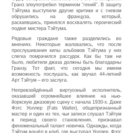
Гранз злоупотребил термином "гений". В защиту
Тэйтума выступили другие критики и с гневом
обрушились на француза, который,
раскаявшись, принялся восхвалять героический
подвиг мистера Тэйтума.
Рядовые граждане также разделились во
мнениях. Некоторые жаловались, что после
прослушивания кипы альбомов Тэйтума у них
слегка помрачился рассудок. Как бы там ни
было, любители джаза должны быть благодарны
Гранзу. Тот факт, что сегодня мы имеем
возможность послушать, как звучал 44-летний
Арт Тэйтум – его заслуга.
Непревзойдённый виртуозный исполнитель,
оказавший огромнейшее влияние на нью-
йоркскую джазовую сцену с начала 1930-х. Даже
Фэтс Уоллер (Fats Waller), общепризнанный
мастер и один из тех, чьи записи слушал Тэйтум
в период своего становления, признавал
феноменальный талант новичка. Однажды, когда
Тэйтум вошёл в клуб, где выступал Уоллер, Фэтс