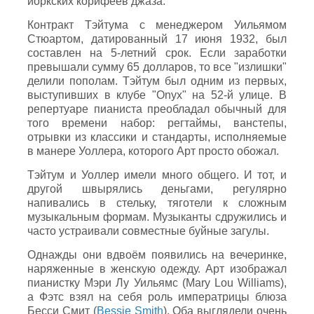
йоркских корифеев джаза.
Контракт Тэйтума с менеджером Уильямом
Стюартом, датированный 17 июня 1932, был
составлен на 5-летний срок. Если заработки
превышали сумму 65 долларов, то все "излишки"
делили пополам. Тэйтум был одним из первых,
выступивших в клубе "Onyx" на 52-й улице. В
репертуаре пианиста преобладал обычный для
того времени набор: регтаймы, ванстепы,
отрывки из классики и стандарты, исполняемые
в манере Уоллера, которого Арт просто обожал.
Тэйтум и Уоллер имели много общего. И тот, и
другой швырялись деньгами, регулярно
напивались в стельку, тяготели к сложным
музыкальным формам. Музыканты сдружились и
часто устраивали совместные буйные загулы.
Однажды они вдвоём появились на вечеринке,
наряженные в женскую одежду. Арт изображал
пианистку Мэри Лу Уильямс (Mary Lou Williams),
а Фэтс взял на себя роль императрицы блюза
Бесси Смит (
Bessie Smith
). Оба выглядели очень