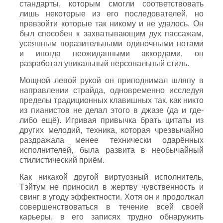
стандарты, которым смогли соответствовать
лишь некоторые из его последователей, но
превзойти которые так никому и не удалось. Он
был способен к захватывающим дух пассажам,
усеянным поразительными одиночными нотами
и иногда неожиданными аккордами, он
разработал уникальный персональный стиль.
Мощной левой рукой он приподнимал шляпу в
направлении страйда, одновременно исследуя
пределы традиционных клавишных так, как никто
из пианистов не делал этого в джазе (да и где-
либо ещё). Игривая привычка брать цитаты из
других мелодий, техника, которая чрезвычайно
раздражала менее технически одарённых
исполнителей, была развита в необычайный
стилистический приём.
Как никакой другой виртуозный исполнитель,
Тэйтум не приносил в жертву чувственность и
свинг в угоду эффектности. Хотя он и продолжал
совершенствоваться в течение всей своей
карьеры, в его записях трудно обнаружить