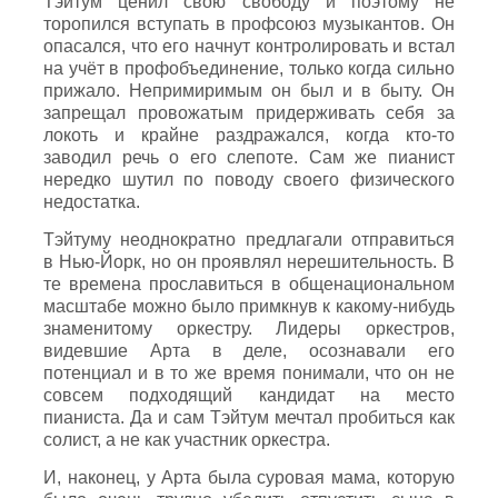
Тэйтум ценил свою свободу и поэтому не
торопился вступать в профсоюз музыкантов. Он
опасался, что его начнут контролировать и встал
на учёт в профобъединение, только когда сильно
прижало. Непримиримым он был и в быту. Он
запрещал провожатым придерживать себя за
локоть и крайне раздражался, когда кто-то
заводил речь о его слепоте. Сам же пианист
нередко шутил по поводу своего физического
недостатка.
Тэйтуму неоднократно предлагали отправиться
в Нью-Йорк, но он проявлял нерешительность. В
те времена прославиться в общенациональном
масштабе можно было примкнув к какому-нибудь
знаменитому оркестру. Лидеры оркестров,
видевшие Арта в деле, осознавали его
потенциал и в то же время понимали, что он не
совсем подходящий кандидат на место
пианиста. Да и сам Тэйтум мечтал пробиться как
солист, а не как участник оркестра.
И, наконец, у Арта была суровая мама, которую