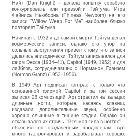
Найт (Dan Knight) – делала попытку серьёзно
конкурировать или превзойти Тэйтума. Игра
Файниса Ньюборна (Phineas Newborn) на его
записи "Willow Weep For Me" наиболее близко
повторяет Тэйтума.
Начиная с 1932 и до самой смерти Тэйтум делал
коммерческие записи, однако его упор на
сольные выступления привёл к тому, что записи
делались эпизодически. Тэйтум записывался для
фирм Decca (1934–41), Capitol (1949, 1952) и для
лейблов, сотрудничавших с Норманом Гранзем
(Norman Granz) (1953–1956).
В 1949 Арт подписал контракт с только что
основанной фирмой Capitol и за три сессии
записал 26 композиций. Арт отрастил на пальцах
длинные ногти, которые, касаясь клавиш,
издавали дополнительные звуки, особенно
хорошо слышные в тишине студии. Однако он
отказывался их стричь. "Вся моя сила в ногтях" –
объяснял он озадаченным продюсерам. Арт
много гастролировал и зарабатывал хорошо.