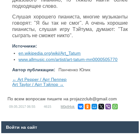
подходящее слово.
Слушая хорошего пианиста, многие музыканты
говорят: "Я бы так не смог". А очень хорошие
пианисты, слушая игру Тэйтума, думают: "Так
сыграть не сможет никто".
Источники:
en.wikipedia.org/wiki/Art_Tatum
www.allmusic.com/artist/art-tatum-mn0000505770
Автор публикации:
Панченко Юлик
← Art Pepper / Арт Пеппер
Art Taylor / Арт Тэйлор →
По всем вопросам пишите на
projazzclub@gmail.com
09.05.2017
06:55
4615
M0p94ok
Войти на сайт