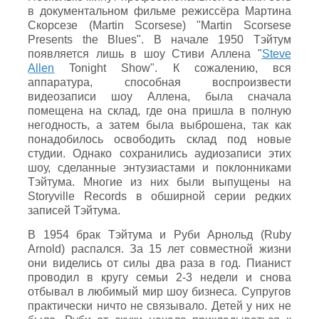
в документальном фильме режиссёра Мартина
Скорсезе (Martin Scorsese) "Martin Scorsese
Presents the Blues". В начале 1950 Тэйтум
появляется лишь в шоу Стиви Аллена "
Steve
Allen
Tonight Show". К сожалению, вся
аппаратура, способная воспроизвести
видеозаписи шоу Аллена, была сначала
помещена на склад, где она пришла в полную
негодность, а затем была выброшена, так как
понадобилось освободить склад под новые
студии. Однако сохранились аудиозаписи этих
шоу, сделанные энтузиастами и поклонниками
Тэйтума. Многие из них были выпущены на
Storyville Records в обширной серии редких
записей Тэйтума.
В 1954 брак Тэйтума и Руби Арнольд (Ruby
Arnold) распался. За 15 лет совместной жизни
они виделись от силы два раза в год. Пианист
проводил в кругу семьи 2-3 недели и снова
отбывал в любимый мир шоу бизнеса. Супругов
практически ничто не связывало. Детей у них не