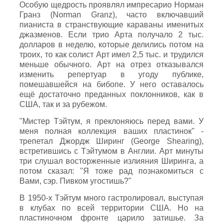
Особую щедрость проявлял импресарио Норман
Гранз (Norman Granz), часто включавший
пианиста в странствующие караваны именитых
джазменов. Если трио Арта получало 2 тыс.
долларов в неделю, которые делились потом на
троих, то как солист Арт имел 2,5 тыс. и трудился
меньше обычного. Арт на отрез отказывался
изменить репертуар в угоду публике,
помешавшейся на бибопе. У него оставалось
ещё достаточно преданных поклонников, как в
США, так и за рубежом.
"Мистер Тэйтум, я преклоняюсь перед вами. У
меня полная коллекция ваших пластинок" -
трепетал Джордж Ширинг (George Shearing),
встретившись с Тэйтумом в Англии. Арт минуты
три слушал восторженные излияния Ширинга, а
потом сказал: "Я тоже рад познакомиться с
Вами, сэр. Пивком угостишь?"
В 1950-х Тэйтум много гастролировал, выступая
в клубах по всей территории США. Но на
пластиночном фронте царило затишье. За