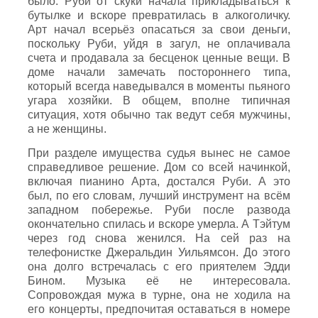
было. Руби от скуки начала прикладываться к
бутылке и вскоре превратилась в алкоголичку.
Арт начал всерьёз опасаться за свои деньги,
поскольку Руби, уйдя в загул, не оплачивала
счета и продавала за бесценок ценные вещи. В
доме начали замечать постороннего типа,
который всегда наведывался в моменты пьяного
угара хозяйки. В общем, вполне типичная
ситуация, хотя обычно так ведут себя мужчины,
а не женщины.
При разделе имущества судья вынес не самое
справедливое решение. Дом со всей начинкой,
включая пианино Арта, достался Руби. А это
был, по его словам, лучший инструмент на всём
западном побережье. Руби после развода
окончательно спилась и вскоре умерла.
А Тэйтум
через год снова женился. На сей раз на
телефонистке Джеральдин Уильямсон. До этого
она долго встречалась с его приятелем Эдди
Бином. Музыка её не интересовала.
Сопровождая мужа в турне, она не ходила на
его концерты, предпочитая оставаться в номере