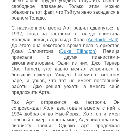
было очень трудно убедить отпустить сына в
свободное плавание. Только этим можно
объяснить тот факт, что Тэйтум явно засиделся в
родном Толедо.
С насиженного места Арт решил сдвинуться в
1932, когда на гастроли в Толедо приехала
молодая певица Аделаида Холл (
Adelaide Hall
).
До этого она некоторое время пела в оркестре
Дюка Эллингтона (
Duke Ellington
). Певица
приехала с двумя пианистами-
аккомпаниаторами. Один из них, Джо Тернер
(Joe Turner), уже давно мечтал устроиться в
большой оркестр. Увидев Тэйтума в местном
баре, и узнав, что тот не имеет постоянной
работы, Джо решил уехать, а вместо себя
предложить Арта.
Так Арт отправился на гастроли. Он
сопровождал Холл два года и вместе с ней к
1934 добрался до Нью-Йорка. Хотя он и имел
сольный номер в программе, Аделаида платила
пианисту гроши. Однако Арт продолжал