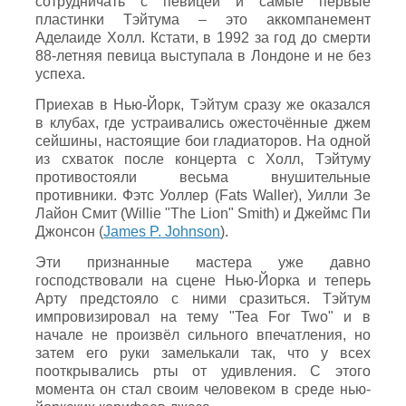
сотрудничать с певицей и самые первые
пластинки Тэйтума – это аккомпанемент
Аделаиде Холл. Кстати, в 1992 за год до смерти
88-летняя певица выступала в Лондоне и не без
успеха.
Приехав в Нью-Йорк, Тэйтум сразу же оказался
в клубах, где устраивались ожесточённые джем
сейшины, настоящие бои гладиаторов. На одной
из схваток после концерта с Холл, Тэйтуму
противостояли весьма внушительные
противники. Фэтс Уоллер (Fats Waller), Уилли Зе
Лайон Смит (Willie "The Lion" Smith) и Джеймс Пи
Джонсон (
James P. Johnson
).
Эти признанные мастера уже давно
господствовали на сцене Нью-Йорка и теперь
Арту предстояло с ними сразиться. Тэйтум
импровизировал на тему "Tea For Two" и в
начале не произвёл сильного впечатления, но
затем его руки замелькали так, что у всех
пооткрывались рты от удивления. С этого
момента он стал своим человеком в среде нью-