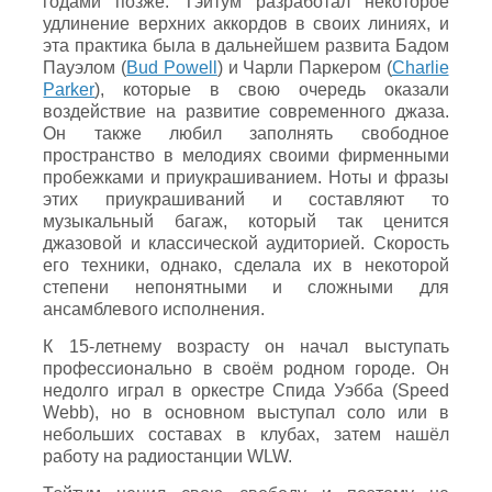
годами позже. Тэйтум разработал некоторое
удлинение верхних аккордов в своих линиях, и
эта практика была в дальнейшем развита Бадом
Пауэлом (
Bud Powell
) и Чарли Паркером (
Charlie
Parker
), которые в свою очередь оказали
воздействие на развитие современного джаза.
Он также любил заполнять свободное
пространство в мелодиях своими фирменными
пробежками и приукрашиванием. Ноты и фразы
этих приукрашиваний и составляют то
музыкальный багаж, который так ценится
джазовой и классической аудиторией. Скорость
его техники, однако, сделала их в некоторой
степени непонятными и сложными для
ансамблевого исполнения.
К 15-летнему возрасту он начал выступать
профессионально в своём родном городе. Он
недолго играл в оркестре Спида Уэбба (Speed
Webb), но в основном выступал соло или в
небольших составах в клубах, затем нашёл
работу на радиостанции WLW.