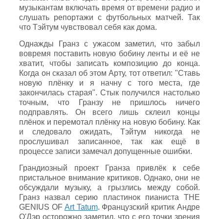
музыкантам включать время от времени радио и
слушать репортажи с футбольных матчей. Так
что Тэйтум чувствовал себя как дома.
Однажды Гранз с ужасом заметил, что забыл
вовремя поставить новую бобину ленты и её не
хватит, чтобы записать композицию до конца.
Когда он сказал об этом Арту, тот ответил: "Ставь
новую плёнку и я начну с того места, где
закончилась старая". Стык получился настолько
точным, что Гранзу не пришлось ничего
подправлять. Он всего лишь склеил концы
плёнок и перемотал плёнку на новую бобину. Как
и следовало ожидать, Тэйтум никогда не
прослушивал записанное, так как ещё в
процессе записи замечал допущенные ошибки.
Грандиозный проект Гранза привлёк к себе
пристальное внимание критиков. Однако, они не
обсуждали музыку, а грызлись между собой.
Гранз назвал серию пластинок пианиста THE
GENIUS OF
Art Tatum
. Французский критик Андре
О'Дэр осторожно заметил, что с его точки зрения