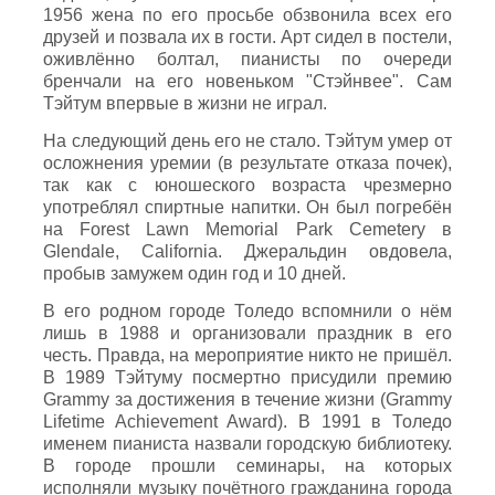
1956 жена по его просьбе обзвонила всех его
друзей и позвала их в гости. Арт сидел в постели,
оживлённо болтал, пианисты по очереди
бренчали на его новеньком "Стэйнвее". Сам
Тэйтум впервые в жизни не играл.
На следующий день его не стало. Тэйтум умер от
осложнения уремии (в результате отказа почек),
так как с юношеского возраста чрезмерно
употреблял спиртные напитки. Он был погребён
на Forest Lawn Memorial Park Cemetery в
Glendale, California. Джеральдин овдовела,
пробыв замужем один год и 10 дней.
В его родном городе Толедо вспомнили о нём
лишь в 1988 и организовали праздник в его
честь. Правда, на мероприятие никто не пришёл.
В 1989 Тэйтуму посмертно присудили премию
Grammy за достижения в течение жизни (Grammy
Lifetime Achievement Award). В 1991 в Толедо
именем пианиста назвали городскую библиотеку.
В городе прошли семинары, на которых
исполняли музыку почётного гражданина города