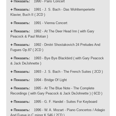
Показать
:
1990 - Paris Concert
Показать
:
1991 - J. S. Bach - Das Wohltemperierte
Klavier, Buch II ( 2CD )
Показать
:
1991 - Vienna Concert
Показать
:
1992 - At The Deer Head Inn ( with Gary
Peacock & Paul Motian )
Показать
:
1992 - Dmitri Shostakovich 24 Preludes And
Fugues Op.87 ( 2CD )
Показать
:
1993 - Bye Bye Blackbird ( with Gary Peacock
& Jack DeJohnette )
Показать
:
1993 - J. S. Bach - The French Suites ( 2CD )
Показать
:
1994 - Bridge Of Light
Показать
:
1995 - At The Blue Note - The Complete
Recordings ( with Gary Peacock & Jack DeJohnette ) ( 6CD )
Показать
:
1995 - G. F. Handel - Suites For Keyboard
Показать
:
1996 - W. A. Mozart - Piano Concertos / Adagio
And Fugue in C minor K.546 ( 2CD )