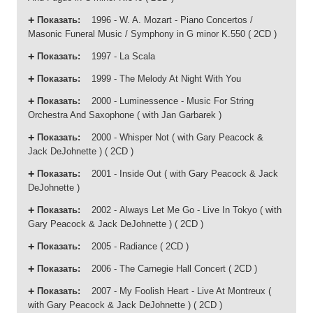
Показать
:
1996 - W. A. Mozart - Piano Concertos /
Masonic Funeral Music / Symphony in G minor K.550 ( 2CD )
Показать
:
1997 - La Scala
Показать
:
1999 - The Melody At Night With You
Показать
:
2000 - Luminessence - Music For String
Orchestra And Saxophone ( with Jan Garbarek )
Показать
:
2000 - Whisper Not ( with Gary Peacock &
Jack DeJohnette ) ( 2CD )
Показать
:
2001 - Inside Out ( with Gary Peacock & Jack
DeJohnette )
Показать
:
2002 - Always Let Me Go - Live In Tokyo ( with
Gary Peacock & Jack DeJohnette ) ( 2CD )
Показать
:
2005 - Radiance ( 2CD )
Показать
:
2006 - The Carnegie Hall Concert ( 2CD )
Показать
:
2007 - My Foolish Heart - Live At Montreux (
with Gary Peacock & Jack DeJohnette ) ( 2CD )