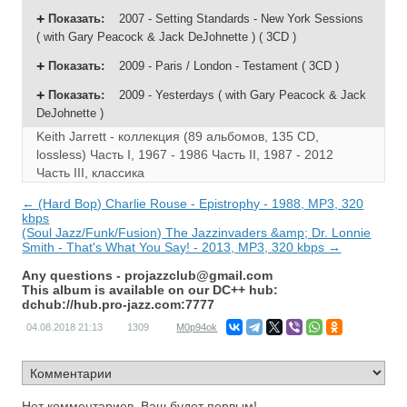
Показать
:
2007 - Setting Standards - New York Sessions
( with Gary Peacock & Jack DeJohnette ) ( 3CD )
Показать
:
2009 - Paris / London - Testament ( 3CD )
Показать
:
2009 - Yesterdays ( with Gary Peacock & Jack
DeJohnette )
Keith Jarrett - коллекция (89 альбомов, 135 CD,
lossless)
Часть I, 1967 - 1986
Часть II, 1987 - 2012
Часть III, классика
← (Hard Bop) Charlie Rouse - Epistrophy - 1988, MP3, 320
kbps
(Soul Jazz/Funk/Fusion) The Jazzinvaders &amp; Dr. Lonnie
Smith - That's What You Say! - 2013, MP3, 320 kbps →
Any questions -
projazzclub@gmail.com
This album is available on our DC++ hub:
dchub://hub.pro-jazz.com:7777
04.08.2018
21:13
1309
M0p94ok
Нет комментариев. Ваш будет первым!