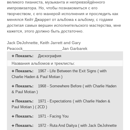
великого пианиста, музыканта и непревзойдённого
импровизатора. Но, чтобы познакомиться с его
творчеством, с его манерой исполнения и проследить как
менялся Кейт Джаррет от альбома к альбому, с годами
достигая самых вершин исполнительского мастерства, мне
кажется, этого должно быть достаточно.
Jack DeJohnette, Keith Jarrett and Gary
Peacock_________________Jan Garbarek
Показать
:
Дискография
Названия альбомов и треклисты:
Показать
:
1967 - Life Between the Exit Signs ( with
Charlie Haden & Paul Motian )
Показать
:
1968 - Somewhere Before ( with Charlie Haden
& Paul Motian )
Показать
:
1971 - Expectations ( with Charlie Haden &
Paul Motian ) ( 2CD )
Показать
:
1971 - Facing You
Показать
:
1972 - Ruta And Daitya ( with Jack DeJohnette