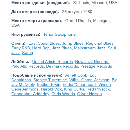
Место рождения (создания):
St. Louis, Missouri, USA
Дата смерти (распада):
26 августа 1980
Место смерти (распада):
Grand Rapids, Michigan,
USA
Инструменты:
Tenor Saxophone
Стили:
East Coast Blues
,
Jump Blues
,
Regional Blues
,
Early R&B
,
Hard Bop
,
Jazz Blues
,
Mainstream Jazz
,
Soul
Jazz
,
Swing
Лейблы:
United Artists Records
,
New Jazz Records
,
Palo Alto Records
,
Delmark Records
,
Prestige Records
Подобные исполнители:
Arnett Cobb
,
Lou
Donaldson
,
Stanley Turrentine
,
Willis "Gator" Jackson
,
Big
Jay McNeely
,
Booker Ervin
,
Eddie "Cleanhead" Vinson
,
Gene Ammons
,
Harold Vick
,
King Curtis
,
Red Prysock
,
Cannonball Adderley
,
Chris Woods
,
Oliver Nelson