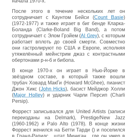
начала 1970-х.
После этого в течение нескольких лет он
сотрудничает с Каунтом Бейси (
Count Basie
)
(1972-1977) и также играет в биг бенде Кларка-
Боланда (Clarke-Boland Big Band), а потом
сотрудничает с Элом Грэйем (
Al Grey
), с которым
работает вплоть до своей смерти. Совместно
они гастролируют по США и Европе, исполняя
утяжелённый мейнстрим джаз с контрастными
обертонами р-н-б и бибопа.
В конце 1970-х он играет в Нью-Йорке в
звёздном составе, в который также вошли
трубач Ховард МакГи (Howard McGhee), пианист
Джон Хикс (
John Hicks
), басист Мейджор Холли
(
Major Holley
) и ударник Чарли Персип (Charli
Persip).
Форрест записывался для United Artists (записи
переизданы на Delmark), Prestige/New Jazz
(1960-1962) и Palo Alto (1978). В конце жизни
Форрест женился на Бетти Тарди () и поселился
в Гранд-Рапидс , штат Мичиган , где он умер в