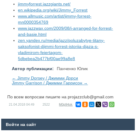
jimmyforrest.jazzgiants.net/
en.wikipedia.org/wiki/Jimmy_Forrest
www.allmusic.com/artist/jimmy-forrest-
mn0000354769
www.jazzwax.com/2009/08/i-arranged-for-forrest-
and-basie.html
zen.yandex.ru/media/jazz/poluzabytye-titany-
saksofonist-djimmi-forrest-istoriia-djaza-s-
vladimirom-feiertagom-
5dbebea2b477bf00ae99a8e8
Автор публикации:
Панченко Юлик
← Jimmy Dorsey / Джимми Дорси
Jimmy Garrison / Джимми Гаррисон →
По всем вопросам пишите на
projazzclub@gmail.com
21.04.2018
04:49
2522
M0p94ok
Войти на сайт