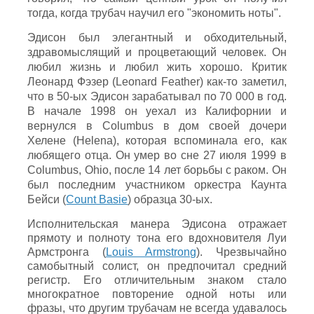
тогда, когда трубач научил его "экономить ноты".
Эдисон был элегантный и обходительный,
здравомыслящий и процветающий человек. Он
любил жизнь и любил жить хорошо. Критик
Леонард Фэзер (Leonard Feather) как-то заметил,
что в 50-ых Эдисон зарабатывал по 70 000 в год.
В начале 1998 он уехал из Калифорнии и
вернулся в Columbus в дом своей дочери
Хелене (Helena), которая вспоминала его, как
любящего отца. Он умер во сне 27 июля 1999 в
Columbus, Ohio, после 14 лет борьбы с раком. Он
был последним участником оркестра Каунта
Бейси (
Count Basie
) образца 30-ых.
Исполнительская манера Эдисона отражает
прямоту и полноту тона его вдохновителя Луи
Армстронга (
Louis Armstrong
). Чрезвычайно
самобытный солист, он предпочитал средний
регистр. Его отличительным знаком стало
многократное повторение одной ноты или
фразы, что другим трубачам не всегда удавалось