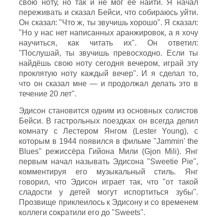
свою ноту, но так и не мог её найти. Я начал
переживать и сказал Бейси, что собираюсь уйти.
Он сказал: "Что ж, ты звучишь хорошо". Я сказал:
"Но у нас нет написанных аранжировок, а я хочу
научиться, как читать их". Он ответил:
"Послушай, ты звучишь превосходно. Если ты
найдёшь свою ноту сегодня вечером, играй эту
проклятую ноту каждый вечер". И я сделал то,
что он сказал мне — и продолжал делать это в
течение 20 лет".
Эдисон становится одним из основных солистов
Бейси. В гастрольных поездках он всегда делил
комнату с Лестером Янгом (Lester Young), с
которым в 1944 появился в фильме "Jammin' the
Blues" режиссёра Гийона Мили (Gjon Mili). Янг
первым начал называть Эдисона "Sweetie Pie",
комментируя его музыкальный стиль. Янг
говорил, что Эдисон играет так, что "от такой
сладости у детей могут испортиться зубы".
Прозвище приклеилось к Эдисону и со временем
коллеги сократили его до "Sweets".