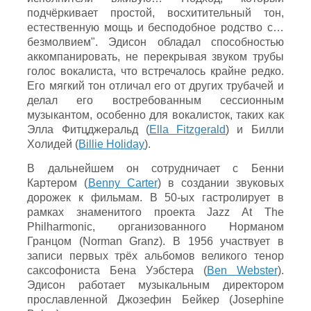
подчёркивает простой, восхитительный тон,
естественную мощь и бесподобное родство с…
безмолвием". Эдисон обладал способностью
аккомпанировать, не перекрывая звуком трубы
голос вокалиста, что встречалось крайне редко.
Его мягкий тон отличал его от других трубачей и
делал его востребованным сессионным
музыкантом, особенно для вокалисток, таких как
Элла Фитцджеральд (
Ella Fitzgerald
) и Билли
Холидей (
Billie Holiday
).
В дальнейшем он сотрудничает с Бенни
Картером (
Benny Carter
) в создании звуковых
дорожек к фильмам. В 50-ых гастролирует в
рамках знаменитого проекта Jazz At The
Philharmonic, организованного Норманом
Гранцом (Norman Granz). В 1956 участвует в
записи первых трёх альбомов великого тенор
саксофониста Бена Уэбстера (
Ben Webster
).
Эдисон работает музыкальным директором
прославленной Джозефин Бейкер (Josephine