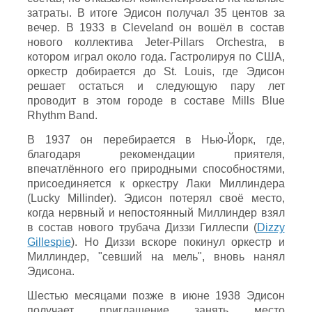
затраты. В итоге Эдисон получал 35 центов за
вечер. В 1933 в Cleveland он вошёл в состав
нового коллектива Jeter-Pillars Orchestra, в
котором играл около года. Гастролируя по США,
оркестр добирается до St. Louis, где Эдисон
решает остаться и следующую пару лет
проводит в этом городе в составе Mills Blue
Rhythm Band.
В 1937 он перебирается в Нью-Йорк, где,
благодаря рекомендации приятеля,
впечатлённого его природными способностями,
присоединяется к оркестру Лаки Миллиндера
(Lucky Millinder). Эдисон потерял своё место,
когда нервный и непостоянный Миллиндер взял
в состав нового трубача Диззи Гиллеспи (
Dizzy
Gillespie
). Но Диззи вскоре покинул оркестр и
Миллиндер, "севший на мель", вновь нанял
Эдисона.
Шестью месяцами позже в июне 1938 Эдисон
получает приглашение занять место