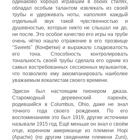
одинаково хорошо игравший в обоих стилях,
обладал особым талантом извлекать из своей
трубы и удерживать ноты, наполняя каждый
отдельный звук такой чувственностью и
душевностью, которые никто не слышал ни до,
ни после. Это особое качество его игры на трубе
очень чётко нашло отражение в его прозвище
"Sweets" (Конфетки) и выражало сладковатость
его тона. Способность контролировать
тональность своей трубы сделала его одним из
самых востребованных сессионных музыкантов,
что позволило ему аккомпанировать наиболее
уважаемым вокалистам своего времени.
Эдисон был настоящим пионером джаза.
Старомодный деревенский паренёк,
родившийся в Columbus, Ohio, даже не знал
точного года своего рождения. По его
воспоминаниям это был 1919, другие источники
называли 1915 год. Ещё меньше он знал о своём
отце, коренном американце из племени Hopi
(Apache) (по другим сведениям племени Zuni),