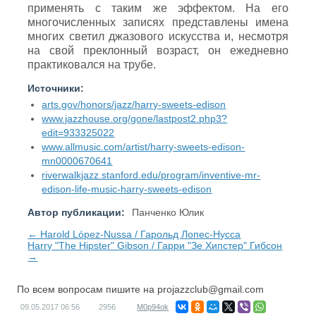
применять с таким же эффектом. На его
многочисленных записях представлены имена
многих светил джазового искусства и, несмотря
на свой преклонный возраст, он ежедневно
практиковался на трубе.
Источники:
arts.gov/honors/jazz/harry-sweets-edison
www.jazzhouse.org/gone/lastpost2.php3?
edit=933325022
www.allmusic.com/artist/harry-sweets-edison-
mn0000670641
riverwalkjazz.stanford.edu/program/inventive-mr-
edison-life-music-harry-sweets-edison
Автор публикации:
Панченко Юлик
← Harold López-Nussa / Гарольд Лопес-Нусса
Harry "The Hipster" Gibson / Гарри "Зе Хипстер" Гибсон
→
По всем вопросам пишите на
projazzclub@gmail.com
09.05.2017
06:56
2956
M0p94ok