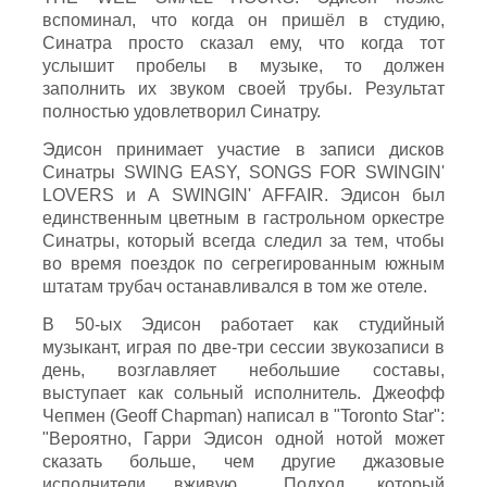
вспоминал, что когда он пришёл в студию,
Синатра просто сказал ему, что когда тот
услышит пробелы в музыке, то должен
заполнить их звуком своей трубы. Результат
полностью удовлетворил Синатру.
Эдисон принимает участие в записи дисков
Синатры SWING EASY, SONGS FOR SWINGIN'
LOVERS и A SWINGIN' AFFAIR. Эдисон был
единственным цветным в гастрольном оркестре
Синатры, который всегда следил за тем, чтобы
во время поездок по сегрегированным южным
штатам трубач останавливался в том же отеле.
В 50-ых Эдисон работает как студийный
музыкант, играя по две-три сессии звукозаписи в
день, возглавляет небольшие составы,
выступает как сольный исполнитель. Джеофф
Чепмен (Geoff Chapman) написал в "Toronto Star":
"Вероятно, Гарри Эдисон одной нотой может
сказать больше, чем другие джазовые
исполнители вживую… Подход, который