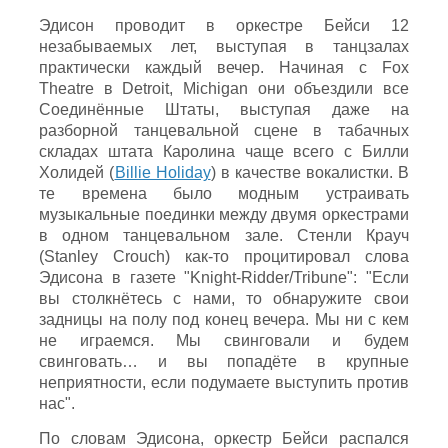
Эдисон проводит в оркестре Бейси 12
незабываемых лет, выступая в танцзалах
практически каждый вечер. Начиная с Fox
Theatre в Detroit, Michigan они объездили все
Соединённые Штаты, выступая даже на
разборной танцевальной сцене в табачных
складах штата Каролина чаще всего с Билли
Холидей (
Billie Holiday
) в качестве вокалистки. В
те времена было модным устраивать
музыкальные поединки между двумя оркестрами
в одном танцевальном зале. Стенли Крауч
(Stanley Crouch) как-то процитировал слова
Эдисона в газете "Knight-Ridder/Tribune": "Если
вы столкнётесь с нами, то обнаружите свои
задницы на полу под конец вечера. Мы ни с кем
не играемся. Мы свинговали и будем
свинговать… и вы попадёте в крупные
неприятности, если подумаете выступить против
нас".
По словам Эдисона, оркестр Бейси распался