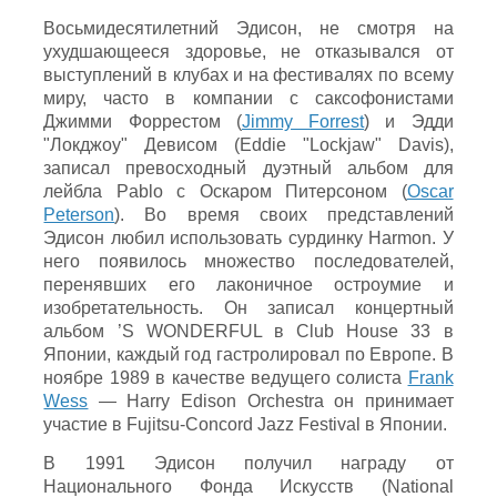
Восьмидесятилетний Эдисон, не смотря на
ухудшающееся здоровье, не отказывался от
выступлений в клубах и на фестивалях по всему
миру, часто в компании с саксофонистами
Джимми Форрестом (
Jimmy Forrest
) и Эдди
"Локджоу" Девисом (Eddie "Lockjaw" Davis),
записал превосходный дуэтный альбом для
лейбла Pablo с Оскаром Питерсоном (
Oscar
Peterson
). Во время своих представлений
Эдисон любил использовать сурдинку Harmon. У
него появилось множество последователей,
перенявших его лаконичное остроумие и
изобретательность. Он записал концертный
альбом ’S WONDERFUL в Club House 33 в
Японии, каждый год гастролировал по Европе. В
ноябре 1989 в качестве ведущего солиста
Frank
Wess
— Harry Edison Orchestra он принимает
участие в Fujitsu-Concord Jazz Festival в Японии.
В 1991 Эдисон получил награду от
Национального Фонда Искусств (National