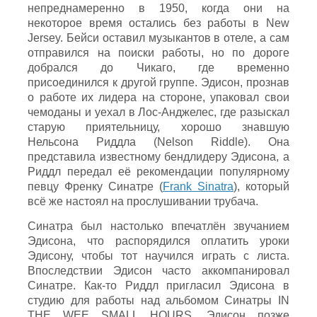
непреднамеренно в 1950, когда они на
некоторое время остались без работы в New
Jersey. Бейси оставил музыкантов в отеле, а сам
отправился на поиски работы, но по дороге
добрался до Чикаго, где временно
присоединился к другой группе. Эдисон, прознав
о работе их лидера на стороне, упаковал свои
чемоданы и уехал в Лос-Анджелес, где разыскал
старую приятельницу, хорошо знавшую
Нельсона Риддла (Nelson Riddle). Она
представила известному бендлидеру Эдисона, а
Риддл передал её рекомендации популярному
певцу Френку Синатре (
Frank Sinatra
), который
всё же настоял на прослушивании трубача.
Синатра был настолько впечатлён звучанием
Эдисона, что распорядился оплатить уроки
Эдисону, чтобы тот научился играть с листа.
Впоследствии Эдисон часто аккомпанировал
Синатре. Как-то Риддл пригласил Эдисона в
студию для работы над альбомом Синатры IN
THE WEE SMALL HOURS. Эдисон позже