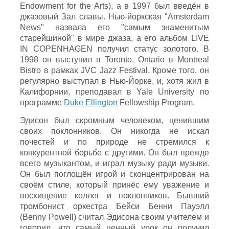
Endowment for the Arts), а в 1997 был введён в
джазовый Зал славы. Нью-йоркская "Amsterdam
News" назвала его "самым знаменитым
старейшиной" в мире джаза, а его альбом LIVE
IN COPENHAGEN получил статус золотого. В
1998 он
выступил
в Toronto, Ontario в Montreal
Bistro в
рамках JVC Jazz Festival. Кроме того, он
регулярно выступал в Нью-Йорке, и, хотя жил в
Калифорнии, преподавал в Yale University по
программе
Duke Ellington
Fellowship Program.
Эдисон был скромным человеком, ценившим
своих поклонников. Он никогда не искал
почестей и по природе не стремился к
конкурентной борьбе с другими. Он был прежде
всего музыкантом, и играл музыку ради музыки.
Он был поглощён игрой и сконцентрирован на
своём стиле, который принёс ему уважение и
восхищение коллег и поклонников. Бывший
тромбонист оркестра Бейси Бенни Пауэлл
(Benny Powell) считал Эдисона своим учителем и
говорил, что самый ценный урок он получил