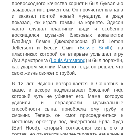
превосходного качества корнет и был буквально
зачарован инструментом. Он прочистил клапана
и заказал почтой новый мундштук, а дядя
показал, как играть гаммы на корнете. Эдисон
часто слушал пластинки дяди и особенно
восхищался музыкой блюзовых вокалистов
Блайнда Лемон Джефферсона (Blind Lemon
Jefferson) и Бесси Смит (
Bessie Smith
), на
пластинках которой он впервые услышал игру
Луи Армстронга (
Louis Armstrong
) и был поражён,
как ударом молнии. Именно тогда он решил, что
свою жизнь свяжет с трубой.
В 12 лет Эдисон возвращается в Columbus к
маме, и вскоре подхватывает брюшной тиф,
который чуть не убивает его. Мама, которую
удивили и обрадовали музыкальные
способности сына, приобрела ему трубу и
смокинг. Теперь он смог присоединиться к
местному оркестру под лидерством Ёрла Худа
(Earl Hood), который согласился взять его в
состав, но отказался компенсировать начальные