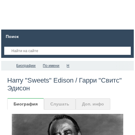
Поиск
Биографии
По имени
H
Harry "Sweets" Edison / Гарри "Свитс"
Эдисон
Биография
Слушать
Доп. инфо