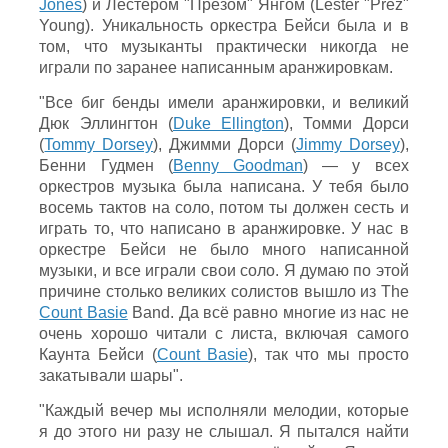
Jones
) и Лестером "Презом" Янгом (Lester "Prez"
Young). Уникальность оркестра Бейси была и в
том, что музыканты практически никогда не
играли по заранее написанным аранжировкам.
"Все биг бенды имели аранжировки, и великий
Дюк Эллингтон (
Duke Ellington
), Томми Дорси
(
Tommy Dorsey
), Джимми Дорси (
Jimmy Dorsey
),
Бенни Гудмен (
Benny Goodman
) — у всех
оркестров музыка была написана. У тебя было
восемь тактов на соло, потом ты должен сесть и
играть то, что написано в аранжировке. У нас в
оркестре Бейси не было много написанной
музыки, и все играли свои соло. Я думаю по этой
причине столько великих солистов вышло из The
Count Basie
Band. Да всё равно многие из нас не
очень хорошо читали с листа, включая самого
Каунта Бейси (
Count Basie
), так что мы просто
закатывали шары".
"Каждый вечер мы исполняли мелодии, которые
я до этого ни разу не слышал. Я пытался найти