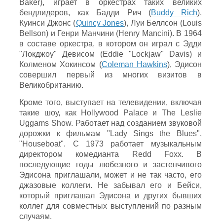
Baker), играет в оркестрах таких великих
бендлидеров, как Бадди Рич (
Buddy Rich
),
Куинси Джонс (
Quincy Jones
), Луи Беллсон (Louis
Bellson) и Генри Манчини (Henry Mancini). В 1964
в составе оркестра, в котором он играл с Эдди
"Локджоу" Девисом (Eddie "Lockjaw" Davis) и
Колменом Хокинсом (
Coleman Hawkins
), Эдисон
совершил первый из многих визитов в
Великобританию.
Кроме того, выступает на телевидении, включая
такие шоу, как Hollywood Palace и The Leslie
Uggams Show. Работает над созданием звуковой
дорожки к фильмам "Lady Sings the Blues",
"Houseboat". С 1973 работает музыкальным
директором комедианта Redd Foxx. В
последующие годы любезного и застенчивого
Эдисона приглашали, может и не так часто, его
джазовые коллеги. Не забывал его и Бейси,
который приглашал Эдисона и других бывших
коллег для совместных выступлений по разным
случаям.