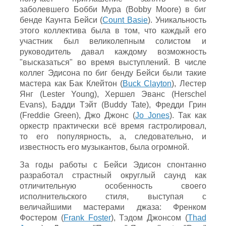
заболевшего Бобби Мура (Bobby Moore) в биг
бенде Каунта Бейси (
Count Basie
). Уникальность
этого коллектива была в том, что каждый его
участник был великолепным солистом и
руководитель давал каждому возможность
"высказаться" во время выступлений. В числе
коллег Эдисона по биг бенду Бейси были такие
мастера как Бак Клейтон (
Buck Clayton
), Лестер
Янг (Lester Young), Хершел Эванс (Herschel
Evans), Бадди Тэйт (Buddy Tate), Фредди Грин
(Freddie Green), Джо Джонс (
Jo Jones
). Так как
оркестр практически всё время гастролировал,
то его популярность, а, следовательно, и
известность его музыкантов, была огромной.
За годы работы с Бейси Эдисон спонтанно
разработал страстный округлый саунд как
отличительную особенность своего
исполнительского стиля, выступая с
величайшими мастерами джаза: Френком
Фостером (
Frank Foster
), Тэдом Джонсом (
Thad