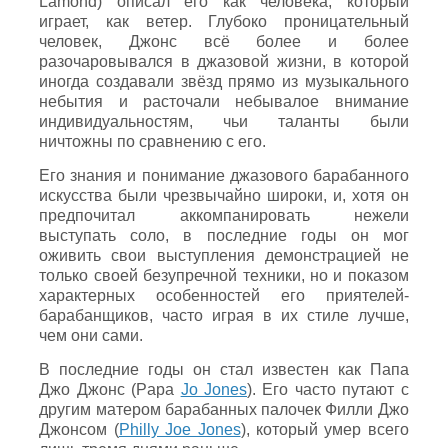
Lamond) описал его как человека, который
играет, как ветер. Глубоко проницательный
человек, Джонс всё более и более
разочаровывался в джазовой жизни, в которой
иногда создавали звёзд прямо из музыкального
небытия и расточали небывалое внимание
индивидуальностям, чьи таланты были
ничтожны по сравнению с его.
Его знания и понимание джазового барабанного
искусства были чрезвычайно широки, и, хотя он
предпочитал аккомпанировать нежели
выступать соло, в последние годы он мог
оживить свои выступления демонстрацией не
только своей безупречной техники, но и показом
характерных особенностей его приятелей-
барабанщиков, часто играя в их стиле лучше,
чем они сами.
В последние годы он стал известен как Папа
Джо Джонс (Papa
Jo Jones
). Его часто путают с
другим матером барабанных палочек Филли Джо
Джонсом (
Philly Joe Jones
), который умер всего