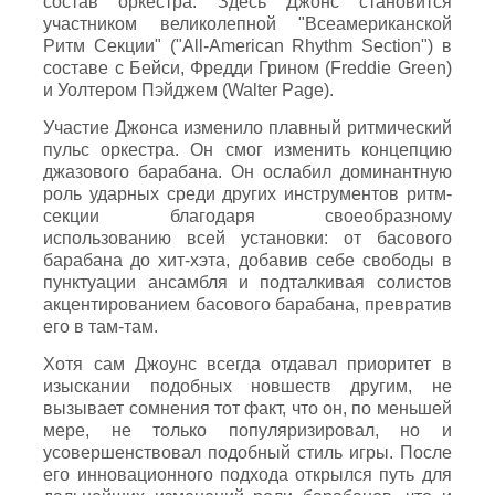
состав оркестра. Здесь Джонс становится
участником великолепной "Всеамериканской
Ритм Секции" ("All-American Rhythm Section") в
составе с Бейси, Фредди Грином (Freddie Green)
и Уолтером Пэйджем (Walter Page).
Участие Джонса изменило плавный ритмический
пульс оркестра. Он смог изменить концепцию
джазового барабана. Он ослабил доминантную
роль ударных среди других инструментов ритм-
секции благодаря своеобразному
использованию всей установки: от басового
барабана до хит-хэта, добавив себе свободы в
пунктуации ансамбля и подталкивая солистов
акцентированием басового барабана, превратив
его в там-там.
Хотя сам Джоунс всегда отдавал приоритет в
изыскании подобных новшеств другим, не
вызывает сомнения тот факт, что он, по меньшей
мере, не только популяризировал, но и
усовершенствовал подобный стиль игры. После
его инновационного подхода открылся путь для