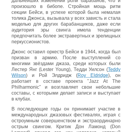
дальнейших изменений роли барабанов, что и
произошло в бибопе. Стройная мощь ритм
секции Бейси, в успехе которой была немалая
толика Джонса, вызывала у всех зависть и стала
моделью для других барабанщиков, даже если
аудитория эры свинга имела тенденции
предпочитать более экстравертных и зрелищных
перкуссионистов.
Джонс оставил оркестр Бейси в 1944, когда был
призван в армию. После выступлений со
многими звёздами джаза, среди которых были
Лестер Янг (Lester Young), Тедди Уилсон (
Teddy
Wilson
) и Рой Элдридж (
Roy Eldridge
), он
работает в составе проекта "Jazz At The
Philharmonic" и возглавляет свои небольшие
составы, с которыми делает записи и выступает
в клубах.
В последующие годы он принимает участие в
международных джазовых фестивалях, играя с
остроумным совершенством и экстраординарно
острым свингом. Критик Дон Ламонд (Don