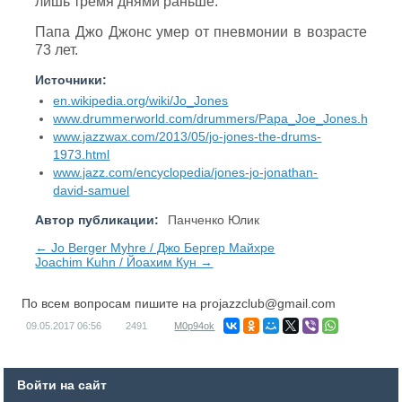
лишь тремя днями раньше.
Папа Джо Джонс умер от пневмонии в возрасте
73 лет.
Источники:
en.wikipedia.org/wiki/Jo_Jones
www.drummerworld.com/drummers/Papa_Joe_Jones.html
www.jazzwax.com/2013/05/jo-jones-the-drums-
1973.html
www.jazz.com/encyclopedia/jones-jo-jonathan-
david-samuel
Автор публикации:
Панченко Юлик
← Jo Berger Myhre / Джо Бергер Майхре
Joachim Kuhn / Йоахим Кун →
По всем вопросам пишите на
projazzclub@gmail.com
09.05.2017
06:56
2491
M0p94ok
Войти на сайт