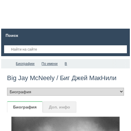
Поиск
Биографии
По имени
B
Big Jay McNeely / Биг Джей МакНили
Биография
Доп. инфо