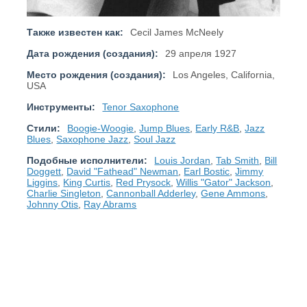
Также известен как:
Cecil James McNeely
Дата рождения (создания):
29 апреля 1927
Место рождения (создания):
Los Angeles, California,
USA
Инструменты:
Tenor Saxophone
Стили:
Boogie-Woogie
,
Jump Blues
,
Early R&B
,
Jazz
Blues
,
Saxophone Jazz
,
Soul Jazz
Подобные исполнители:
Louis Jordan
,
Tab Smith
,
Bill
Doggett
,
David "Fathead" Newman
,
Earl Bostic
,
Jimmy
Liggins
,
King Curtis
,
Red Prysock
,
Willis "Gator" Jackson
,
Charlie Singleton
,
Cannonball Adderley
,
Gene Ammons
,
Johnny Otis
,
Ray Abrams