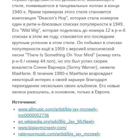
стиля, появившегося в танцевальных холлах в конце
1940-х. Ярким примером этого стиля становится
композиция "Deacon's Hop", которая стала номером
один в ритм-н-блюзовых списках популярности в 1949.
Его "Wild Wig", которая поднялась до номера 12 в р-н-б
списках в этом же году, становится его последним
крупным успехом в этом стиле. Он побывал в списках
популярности ещё в 1959 с версией классической
песни "There Is Something On Your Mind" (номер пять
р-н-б / номер 44 поп), но это был успех скорее
вокалиста Сонни Варнера (Sonny Warner), нежели
МакНили. В течение 1980-х МакНили возрождает
некоторый интерес к своей карьере благодаря
переизданию нескольких своих альбомов. Его новые
записи разошлись, в основном, только в Европе.
Источники:
www.allmusic.com/artist/big-jay-mcneely-
mn0000052736
en.wikipedia.org/wiki/Big_Jay_McNeely
www.bigjaymcneely.com/
rateyourmusic.com/artist/big_jay_mcneely