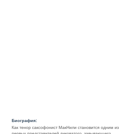
Биография:
Как тенор саксофонист МакНили становится одним из
первых представителей диковатого, завывающего