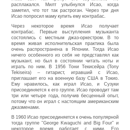
расплакался. Милт улыбнулся Исао, когда
заметил, что тот так растроган. Через три дня
Исао попросил маму купить ему контрабас.
Через некоторое время Исао получает
контрабас. Первые выступления музыканта
состоялись с местным джаз-оркестром. В то
время живая исполнительская практика была
очень распространена в Японии. Тогда Исао
ничего особенного из себя не представлял как
музыкант, но был в состоянии читать ноты и
играть по ним. В 1956 Тони Текисейра (Tony
Tekiseira) – гитарист, игравший с Исао,
приглашает его на военную базу США в Токио.
Ему нравилось, как играл Исао, и Сузуки
присоединяется к его группе. Исао проводит там
три или четыре года, получив бесценный опыт,
потому что он играл с настоящим американским
джазменами.
В 1960 Исао присоединяется к очень популярной
тогда группе "George Kwaguchi and Big Four" и
некоторое время работает с ними. Его