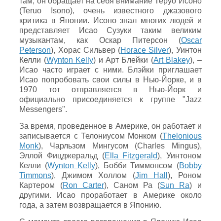
там, он обращает на себя внимание Теруо Исоно
(Teruo Isono), очень известного джазового
критика в Японии. Исоно знал многих людей и
представляет Исао Сузуки таким великим
музыкантам, как Оскар Питерсон (
Oscar
Peterson
), Хорас Сильвер (
Horace Silver
), Уинтон
Келли (
Wynton Kelly
) и Арт Блейки (
Art Blakey
), –
Исао часто играет с ними. Блэйки приглашает
Исао попробовать свои силы в Нью-Йорке, и в
1970 тот отправляется в Нью-Йорк и
официально присоединяется к группе "Jazz
Messengers".
За время, проведенное в Америке, он работает и
записывается с Телониусом Монком (
Thelonious
Monk
), Чарльзом Мингусом (Charles Mingus),
Эллой Фицджеральд (
Ella Fitzgerald
), Уинтоном
Келли (
Wynton Kelly
), Бобби Тиммонсом (
Bobby
Timmons
), Джимом Холлом (
Jim Hall
), Роном
Картером (
Ron Carter
), Саном Ра (
Sun Ra
) и
другими. Исао проработает в Америке около
года, а затем возвращается в Японию.