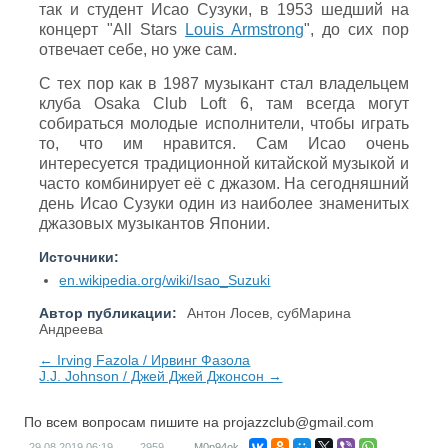
так и студент Исао Сузуки, в 1953 шедший на
концерт "All Stars
Louis Armstrong
", до сих пор
отвечает себе, но уже сам.
С тех пор как в 1987 музыкант стал владельцем
клуба Osaka Сlub Loft 6, там всегда могут
собираться молодые исполнители, чтобы играть
то, что им нравится. Сам Исао очень
интересуется традиционной китайской музыкой и
часто комбинирует её с джазом. На сегодняшний
день Исао Сузуки один из наиболее знаменитых
джазовых музыкантов Японии.
Источники:
en.wikipedia.org/wiki/Isao_Suzuki
Автор публикации:
Антон Лосев, субМарина
Андреева
← Irving Fazola / Ирвинг Фазола
J.J. Johnson / Джей Джей Джонсон →
По всем вопросам пишите на
projazzclub@gmail.com
29.08.2019
06:19
2959
M0p94ok