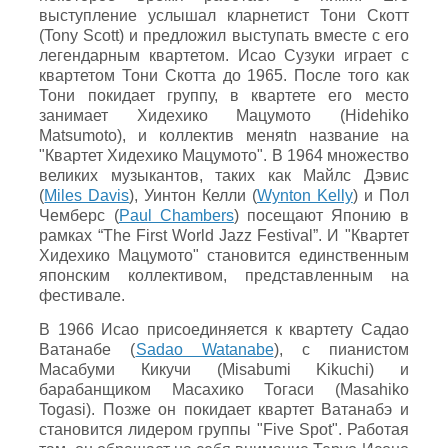
выступление услышал кларнетист Тони Скотт
(Tony Scott) и предложил выступать вместе с его
легендарным квартетом. Исао Сузуки играет с
квартетом Тони Скотта до 1965. После того как
Тони покидает группу, в квартете его место
занимает Хидехико Мацумото (Hidehiko
Matsumoto), и коллектив меняtn название на
"Квартет Хидехико Мацумото". В 1964 множество
великих музыкантов, таких как Майлс Дэвис
(
Miles Davis
), Уинтон Келли (
Wynton Kelly
) и Пол
Чемберс (
Paul Chambers
) посещают Японию в
рамках “The First World Jazz Festival”. И "Квартет
Хидехико Мацумото" становится единственным
японским коллективом, представленным на
фестивале.
В 1966 Исао присоединяется к квартету Садао
Ватанабе (
Sadao Watanabe
), с пианистом
Масабуми Кикучи (Misabumi Kikuchi) и
барабанщиком Масахико Тогаси (Masahiko
Togasi). Позже он покидает квартет Ватанабэ и
становится лидером группы "Five Spot". Работая