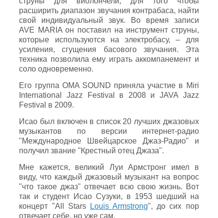
струны для виолончели, для того чтобы
расширить диапазон звучания контрабаса, найти
свой индивидуальный звук. Во время записи
AVE MARIA он поставил на инструмент струны,
которые используются на электробасу, – для
усиления, сгущения басового звучания. Эта
техника позволила ему играть аккомпанемент и
соло одновременно.
Его группа OMA SOUND приняла участие в Miri
International Jazz Festival в 2008 и JAVA Jazz
Festival в 2009.
Исао был включен в список 20 лучших джазовых
музыкантов по версии интернет-радио
"Международное Швейцарское Джаз-Радио" и
получил звание "Крестный отец Джаза".
Мне кажется, великий Луи Армстронг имел в
виду, что каждый джазовый музыкант на вопрос
"что такое джаз" отвечает всю свою жизнь. Вот
так и студент Исао Сузуки, в 1953 шедший на
концерт "All Stars
Louis Armstrong
", до сих пор
отвечает себе, но уже сам.