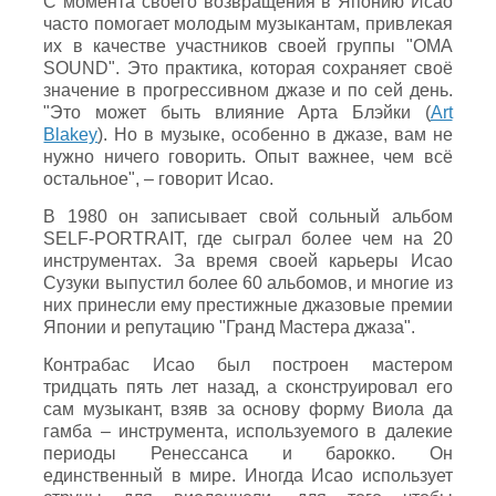
С момента своего возвращения в Японию Исаo
часто помогает молодым музыкантам, привлекая
их в качестве участников своей группы "OMA
SOUND". Это практика, которая сохраняет своё
значение в прогрессивном джазе и по сей день.
"Это может быть влияние Арта Блэйки (
Art
Blakey
). Но в музыке, особенно в джазе, вам не
нужно ничего говорить. Опыт важнее, чем всё
остальное", – говорит Исао.
В 1980 он записывает свой сольный альбом
SELF-PORTRAIT, где сыграл более чем на 20
инструментах. За время своей карьеры Исао
Сузуки выпустил более 60 альбомов, и многие из
них принесли ему престижные джазовые премии
Японии и репутацию "Гранд Мастера джаза".
Контрабас Исао был построен мастером
тридцать пять лет назад, а сконструировал его
сам музыкант, взяв за основу форму Виола да
гамба – инструмента, используемого в далекие
периоды Ренессанса и барокко. Он
единственный в мире. Иногда Исао использует