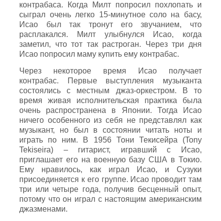
контрабаса. Когда Милт попросил похлопать и
сыграл очень легко 15-минутное соло на басу,
Исао был так тронут его звучанием, что
расплакался. Милт улыбнулся Исао, когда
заметил, что тот так растроган. Через три дня
Исао попросил маму купить ему контрабас.
Через некоторое время Исао получает
контрабас. Первые выступления музыканта
состоялись с местным джаз-оркестром. В то
время живая исполнительская практика была
очень распространена в Японии. Тогда Исао
ничего особенного из себя не представлял как
музыкант, но был в состоянии читать ноты и
играть по ним. В 1956 Тони Текисейра (Tony
Tekiseira) – гитарист, игравший с Исао,
приглашает его на военную базу США в Токио.
Ему нравилось, как играл Исао, и Сузуки
присоединяется к его группе. Исао проводит там
три или четыре года, получив бесценный опыт,
потому что он играл с настоящим американским
джазменами.