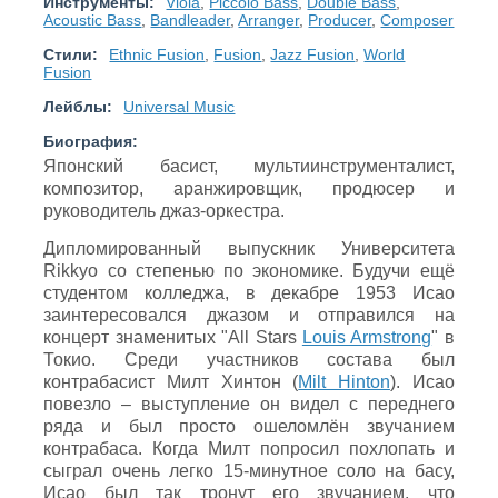
Инструменты:
Viola
,
Piccolo Bass
,
Double Bass
,
Acoustic Bass
,
Bandleader
,
Arranger
,
Producer
,
Composer
Стили:
Ethnic Fusion
,
Fusion
,
Jazz Fusion
,
World
Fusion
Лейблы:
Universal Music
Биография:
Японский басист, мультиинструменталист,
композитор, аранжировщик, продюсер и
руководитель джаз-оркестра.
Дипломированный выпускник Университета
Rikkyo со степенью по экономике. Будучи ещё
студентом колледжа, в декабре 1953 Исао
заинтересовался джазом и отправился на
концерт знаменитых "All Stars
Louis Armstrong
" в
Токио. Среди участников состава был
контрабасист Милт Хинтон (
Milt Hinton
). Исао
повезло – выступление он видел с переднего
ряда и был просто ошеломлён звучанием
контрабаса. Когда Милт попросил похлопать и
сыграл очень легко 15-минутное соло на басу,
Исао был так тронут его звучанием, что