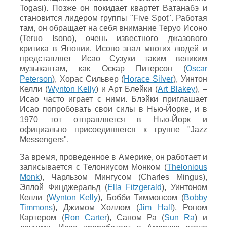
Togasi). Позже он покидает квартет Ватанабэ и
становится лидером группы "Five Spot". Работая
там, он обращает на себя внимание Теруо Исоно
(Teruo Isono), очень известного джазового
критика в Японии. Исоно знал многих людей и
представляет Исао Сузуки таким великим
музыкантам, как Оскар Питерсон (
Oscar
Peterson
), Хорас Сильвер (
Horace Silver
), Уинтон
Келли (
Wynton Kelly
) и Арт Блейки (
Art Blakey
), –
Исао часто играет с ними. Блэйки приглашает
Исао попробовать свои силы в Нью-Йорке, и в
1970 тот отправляется в Нью-Йорк и
официально присоединяется к группе "Jazz
Messengers".
За время, проведенное в Америке, он работает и
записывается с Телониусом Монком (
Thelonious
Monk
), Чарльзом Мингусом (Charles Mingus),
Эллой Фицджеральд (
Ella Fitzgerald
), Уинтоном
Келли (
Wynton Kelly
), Бобби Тиммонсом (
Bobby
Timmons
), Джимом Холлом (
Jim Hall
), Роном
Картером (
Ron Carter
), Саном Ра (
Sun Ra
) и