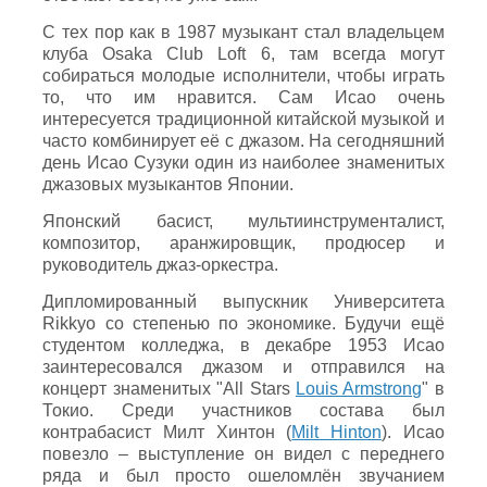
С тех пор как в 1987 музыкант стал владельцем
клуба Osaka Сlub Loft 6, там всегда могут
собираться молодые исполнители, чтобы играть
то, что им нравится. Сам Исао очень
интересуется традиционной китайской музыкой и
часто комбинирует её с джазом. На сегодняшний
день Исао Сузуки один из наиболее знаменитых
джазовых музыкантов Японии.
Японский басист, мультиинструменталист,
композитор, аранжировщик, продюсер и
руководитель джаз-оркестра.
Дипломированный выпускник Университета
Rikkyo со степенью по экономике. Будучи ещё
студентом колледжа, в декабре 1953 Исао
заинтересовался джазом и отправился на
концерт знаменитых "All Stars
Louis Armstrong
" в
Токио. Среди участников состава был
контрабасист Милт Хинтон (
Milt Hinton
). Исао
повезло – выступление он видел с переднего
ряда и был просто ошеломлён звучанием