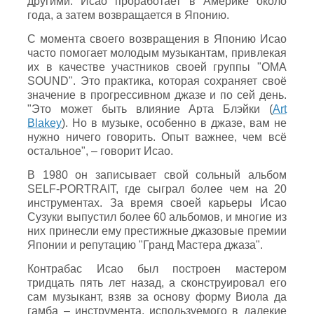
другими. Исао проработает в Америке около
года, а затем возвращается в Японию.
С момента своего возвращения в Японию Исаo
часто помогает молодым музыкантам, привлекая
их в качестве участников своей группы "OMA
SOUND". Это практика, которая сохраняет своё
значение в прогрессивном джазе и по сей день.
"Это может быть влияние Арта Блэйки (
Art
Blakey
). Но в музыке, особенно в джазе, вам не
нужно ничего говорить. Опыт важнее, чем всё
остальное", – говорит Исао.
В 1980 он записывает свой сольный альбом
SELF-PORTRAIT, где сыграл более чем на 20
инструментах. За время своей карьеры Исао
Сузуки выпустил более 60 альбомов, и многие из
них принесли ему престижные джазовые премии
Японии и репутацию "Гранд Мастера джаза".
Контрабас Исао был построен мастером
тридцать пять лет назад, а сконструировал его
сам музыкант, взяв за основу форму Виола да
гамба – инструмента, используемого в далекие