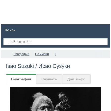
Поиск
Биографии
По имени
I
Isao Suzuki / Исао Сузуки
Биография
Слушать
Доп. инфо