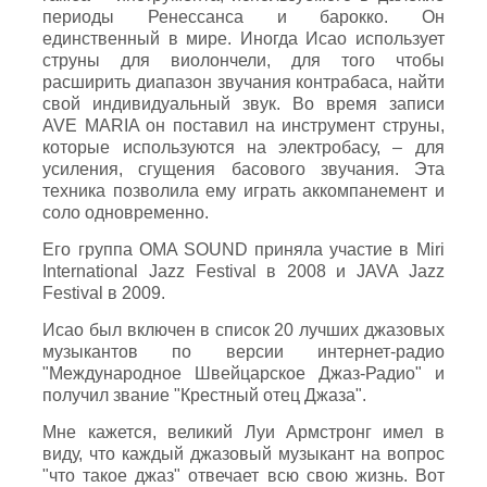
периоды Ренессанса и барокко. Он
единственный в мире. Иногда Исао использует
струны для виолончели, для того чтобы
расширить диапазон звучания контрабаса, найти
свой индивидуальный звук. Во время записи
AVE MARIA он поставил на инструмент струны,
которые используются на электробасу, – для
усиления, сгущения басового звучания. Эта
техника позволила ему играть аккомпанемент и
соло одновременно.
Его группа OMA SOUND приняла участие в Miri
International Jazz Festival в 2008 и JAVA Jazz
Festival в 2009.
Исао был включен в список 20 лучших джазовых
музыкантов по версии интернет-радио
"Международное Швейцарское Джаз-Радио" и
получил звание "Крестный отец Джаза".
Мне кажется, великий Луи Армстронг имел в
виду, что каждый джазовый музыкант на вопрос
"что такое джаз" отвечает всю свою жизнь. Вот