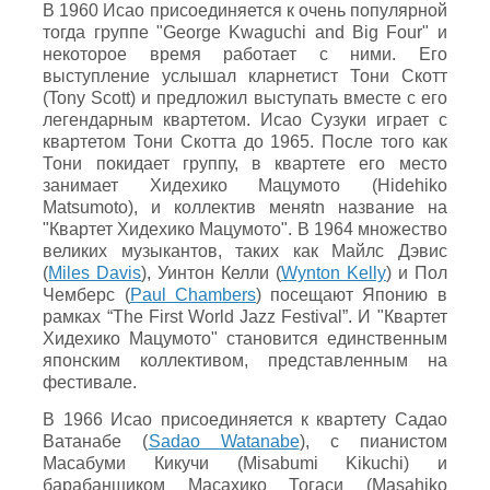
В 1960 Исао присоединяется к очень популярной
тогда группе "George Kwaguchi and Big Four" и
некоторое время работает с ними. Его
выступление услышал кларнетист Тони Скотт
(Tony Scott) и предложил выступать вместе с его
легендарным квартетом. Исао Сузуки играет с
квартетом Тони Скотта до 1965. После того как
Тони покидает группу, в квартете его место
занимает Хидехико Мацумото (Hidehiko
Matsumoto), и коллектив меняtn название на
"Квартет Хидехико Мацумото". В 1964 множество
великих музыкантов, таких как Майлс Дэвис
(
Miles Davis
), Уинтон Келли (
Wynton Kelly
) и Пол
Чемберс (
Paul Chambers
) посещают Японию в
рамках “The First World Jazz Festival”. И "Квартет
Хидехико Мацумото" становится единственным
японским коллективом, представленным на
фестивале.
В 1966 Исао присоединяется к квартету Садао
Ватанабе (
Sadao Watanabe
), с пианистом
Масабуми Кикучи (Misabumi Kikuchi) и
барабанщиком Масахико Тогаси (Masahiko