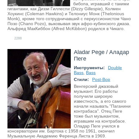
бибопа, игравший с такими
гигантами, как Диззи Гиллеспи (Dizzy Gillespie), Колмен
Хоукинс (Coleman Hawkins) и Телониус Монк (Thelonious
Monk), кроме того сотрудничавший с перкуссионистом Чано
Позо (Chano Pozo), выковывая звук афро-кубинского джаза.
Альфред МакКиббон (Alfred McKibbon) родился в Чикаго.
2288
Aladar Pege / Аладар
Пеге
Инструменты:
Double
Bass
,
Bass
Стили:
Post-Bop
Венгерский джазовый
музыкант. Его работы
получили широкую
известность, а его самого
начали называть "Паганини
контрабаса". Отец Пеге
тоже был музыкантом,
игравшим на контрабасе.
Оладар Пеге учился в
консерватории им. Бартока с 1958 по 1961, окончил
Музыкальную Академию Ференца Листа в 1969.