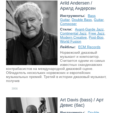
Arild Andersen /
Арилд Андерсен
Инструменты:
Bass
Guitar
,
Double Bass
,
Guitar
,
Composer
Стили:
Avant-Garde Jazz
,
Continental Jazz
,
Free Jazz
,
Modern Creative
,
Post-Bop
,
World Fusion
Лейблы:
ECM Records
Норвежский джазовый
музыкант и композитор.
Считается одним из самых
известных скандинавских
контрабасистов на международной джазовой сцене.
Обладатель нескольких норвежских и европейских
музыкальных премий. Третий в истории джазовый музыкант,
получив
3956
Art Davis (bass) / Арт
Девис (бас)
Инструменты:
Double