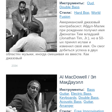
Инструменты:
Oud
,
Double Bass
Стили:
Hard Bop
,
World
Fusion
Американский джазовый
контрабасист. Абдул-Малик
при рождении получил имя
Джонатан Тим младший
(Jonathan Tim, Jr.), но в 50-
ых принял ислам и
изменил своё имя. Он смог
добиться успеха в двух
областях музыки, иногда смешивая их вместе. Как
джазовый
2334
Al MacDowell / Эл
МакДауэлл
Инструменты:
Bass
Guitar
,
Electric Bass
,
Keyboards
,
Double Bass
,
Acoustic Bass
,
Guitar
,
Arranger
Стили:
Free Improvisation
,