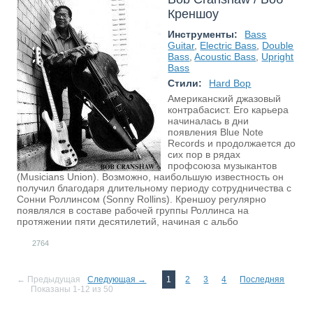
Креншоу
Инструменты:
Bass
Guitar
,
Electric Bass
,
Double
Bass
,
Acoustic Bass
,
Upright
Bass
Стили:
Hard Bop
Американский джазовый
контрабасист. Его карьера
начиналась в дни
появления Blue Note
Records и продолжается до
сих пор в рядах
профсоюза музыкантов
(Musicians Union). Возможно, наибольшую известность он
получил благодаря длительному периоду сотрудничества с
Сонни Роллинсом (Sonny Rollins). Креншоу регулярно
появлялся в составе рабочей группы Роллинса на
протяжении пяти десятилетий, начиная с альбо
2764
← Предыдущая
Следующая →
1
2
3
4
Последняя
Показаны 1-12 из 50