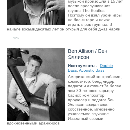
музыкой произошла в 15 лет
после прослушивания
группы The Beatles.
Поэтому он взял уроки игры
на бас-гитаре и начал
играть в рок-группах. В
начале восьмидесятых лет он открыл для себя джаз Чарли
926
Ben Allison / Бен
Эллисон
Инструменты:
Double
Bass
,
Acoustic Bass
Американский контрабасист,
композитор, бенд лидер,
педагог и активист.За более
чем 30-летнюю карьеру
басист, композитор,
продюсер и педагог Бен
Эллисон создал свое
собственное, мгновенно
узнаваемое звучание.
Известный своими
вдохновенными аранжиров