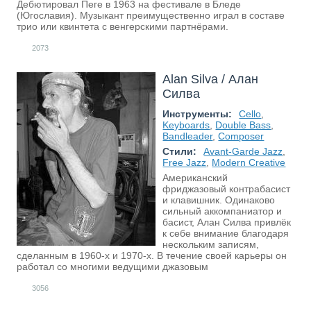
Дебютировал Пеге в 1963 на фестивале в Бледе
(Югославия). Музыкант преимущественно играл в составе
трио или квинтета с венгерскими партнёрами.
2073
Alan Silva / Алан
Силва
Инструменты:
Cello
,
Keyboards
,
Double Bass
,
Bandleader
,
Composer
Стили:
Avant-Garde Jazz
,
Free Jazz
,
Modern Creative
Американский
фриджазовый контрабасист
и клавишник. Одинаково
сильный аккомпаниатор и
басист, Алан Силва привлёк
к себе внимание благодаря
нескольким записям,
сделанным в 1960-х и 1970-х. В течение своей карьеры он
работал со многими ведущими джазовым
3056