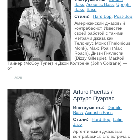
Bass
,
Acoustic Bass
,
Upright
Bass
,
Bass
Стили:
Hard Bop
,
Post-Bop
Американский джазовый
контрабасист. Известен
своей работой с такими
мэтрами джаза как
Телониус Монк (Thelonious
Monk), Макс Роач (Max
Roach), Диззи Гиллеспи
(Dizzy Gillespie), МакКой
Тайнер (McCoy Tyner) и Джон Колтрейн (John Coltrane) —
от
3028
Arturo Puertas /
Артуро Пуэртас
Инструменты:
Double
Bass
,
Acoustic Bass
Стили:
Hard Bop
,
Latin
Jazz
Аргентинский джазовый
контрабасист. Его встреча с