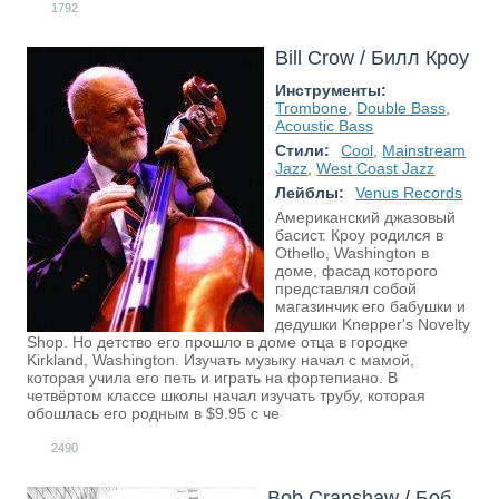
1792
Bill Crow / Билл Кроу
Инструменты:
Trombone
,
Double Bass
,
Acoustic Bass
Стили:
Cool
,
Mainstream
Jazz
,
West Coast Jazz
Лейблы:
Venus Records
Американский джазовый
басист. Кроу родился в
Othello, Washington в
доме, фасад которого
представлял собой
магазинчик его бабушки и
дедушки Knepper's Novelty
Shop. Но детство его прошло в доме отца в городке
Kirkland, Washington. Изучать музыку начал с мамой,
которая учила его петь и играть на фортепиано. В
четвёртом классе школы начал изучать трубу, которая
обошлась его родным в $9.95 с че
2490
Bob Cranshaw / Боб