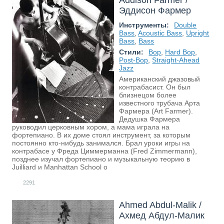
Addison Farmer /
Эддисон Фармер
Инструменты:
Double
Bass
,
Acoustic Bass
,
Upright
Bass
,
Bass
Стили:
Bop
,
Hard Bop
,
Post-Bop
,
Straight-Ahead
Jazz
Американский джазовый
контрабасист. Он был
близнецом более
известного трубача Арта
Фармера (Art Farmer).
Дедушка Фармера
руководил церковным хором, а мама играла на
фортепиано. В их доме стоял инструмент, за которым
постоянно кто-нибудь занимался. Брал уроки игры на
контрабасе у Фреда Циммерманна (Fred Zimmermann),
позднее изучал фортепиано и музыкальную теорию в
Juilliard и Manhattan School o
2291
Ahmed Abdul-Malik /
Ахмед Абдул-Малик