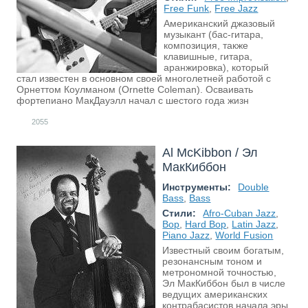
Free Funk
,
Free Jazz
Американский джазовый
музыкант (бас-гитара,
композиция, также
клавишные, гитара,
аранжировка), который
стал известен в основном своей многолетней работой с
Орнеттом Коулманом (Ornette Coleman). Осваивать
фортепиано МакДауэлл начал с шестого года жизн
2055
Al McKibbon / Эл
МакКиббон
Инструменты:
Double
Bass
,
Bass
Стили:
Afro-Cuban Jazz
,
Bop
,
Hard Bop
,
Latin Jazz
,
Piano Jazz
,
World Fusion
Известный своим богатым,
резонансным тоном и
метрономной точностью,
Эл МакКиббон был в числе
ведущих американских
контрабасистов начала эры