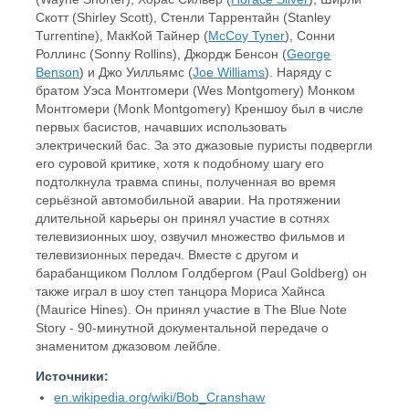
Скотт (Shirley Scott), Стенли Таррентайн (Stanley
Turrentine), МакКой Тайнер (
McCoy Tyner
), Сонни
Роллинс (Sonny Rollins), Джордж Бенсон (
George
Benson
) и Джо Уилльямс (
Joe Williams
). Наряду с
братом Уэса Монтгомери (Wes Montgomery) Монком
Монтгомери (Monk Montgomery) Креншоу был в числе
первых басистов, начавших использовать
электрический бас. За это джазовые пуристы подвергли
его суровой критике, хотя к подобному шагу его
подтолкнула травма спины, полученная во время
серьёзной автомобильной аварии. На протяжении
длительной карьеры он принял участие в сотнях
телевизионных шоу, озвучил множество фильмов и
телевизионных передач. Вместе с другом и
барабанщиком Поллом Голдбергом (Paul Goldberg) он
также играл в шоу степ танцора Мориса Хайнса
(Maurice Hines). Он принял участие в The Blue Note
Story - 90-минутной документальной передаче о
знаменитом джазовом лейбле.
Источники:
en.wikipedia.org/wiki/Bob_Cranshaw