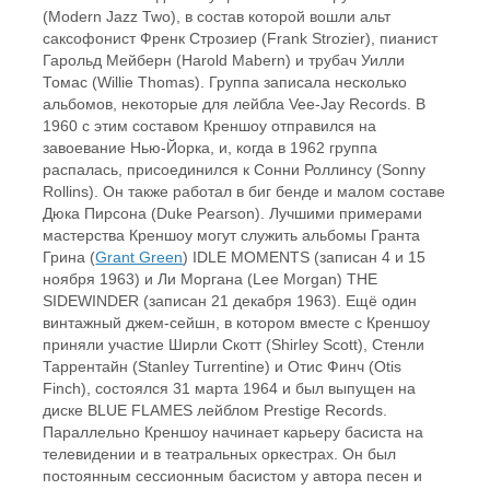
(Modern Jazz Two), в состав которой вошли альт
саксофонист Френк Строзиер (Frank Strozier), пианист
Гарольд Мейберн (Harold Mabern) и трубач Уилли
Томас (Willie Thomas). Группа записала несколько
альбомов, некоторые для лейбла Vee-Jay Records. В
1960 с этим составом Креншоу отправился на
завоевание Нью-Йорка, и, когда в 1962 группа
распалась, присоединился к Сонни Роллинсу (Sonny
Rollins). Он также работал в биг бенде и малом составе
Дюка Пирсона (Duke Pearson). Лучшими примерами
мастерства Креншоу могут служить альбомы Гранта
Грина (
Grant Green
) IDLE MOMENTS (записан 4 и 15
ноября 1963) и Ли Моргана (Lee Morgan) THE
SIDEWINDER (записан 21 декабря 1963). Ещё один
винтажный джем-сейшн, в котором вместе с Креншоу
приняли участие Ширли Скотт (Shirley Scott), Стенли
Таррентайн (Stanley Turrentine) и Отис Финч (Otis
Finch), состоялся 31 марта 1964 и был выпущен на
диске BLUE FLAMES лейблом Prestige Records.
Параллельно Креншоу начинает карьеру басиста на
телевидении и в театральных оркестрах. Он был
постоянным сессионным басистом у автора песен и