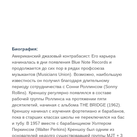
Биография:
Американский джазовый контрабасист. Его карьера
начиналась в дни появления Blue Note Records и
продолжается до сих пор в рядах профсоюза
музыкантов (Musicians Union). Возможно, наибольшую
известность он получил благодаря длительному
периоду сотрудничества с Сонни Роллинсом (Sonny
Rollins). Креншоу регулярно появлялся в составе
рабочей группы Роллинса на протяжении пяти
десятилетий, начиная с альбома THE BRIDGE (1962).
Креншоу начинал с изучения фортепиано и барабанов,
пока в старших классах школы не переключился на бас
и тубу. В 1957 вместе с барабанщиком Уолтером
Перкинсом (Walter Perkins) Креншоу был одним из
основателей недолго существовавшей группы MJT + 3