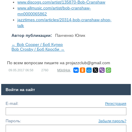
www.discogs.com/artist/135870-Bob-Cranshaw
www.allmusic.com/artist/bob-cranshaw-
mn0000065862
jazztimes.com/articles/20314-bob-cranshaw-shop-
talk
Автор публикации:
Панченко Юлик
← Bob Cooper / Боб Купер
Bob Crosby / Боб Кросби →
По всем вопросам пишите на
projazzclub@gmail.com
09.05.2017
06:58
2760
M0p94ok
Войти на сайт
E-mail:
Регистрация
Пароль:
Забыли пароль?