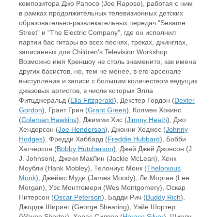
композитора Джо Рапосо (Joe Raposo), работая с ним
в рамках продолжительных телевизионных детских
образовательно-развлекательных передач "Sesame
Street" и "The Electric Company", где он исполнил
партии бас гитары во всех песнях, треках, джинглах,
записанных для Children's Television Workshop.
Возможно имя Креншоу не столь знаменито, как имена
других басистов, но, тем не менее, в его арсенале
выступления и записи с большим количеством ведущих
джазовых артистов, в числе которых Элла
Фитцджеральд (
Ella Fitzgerald
), Декстер Гордон (
Dexter
Gordon
), Грант Грин (
Grant Green
), Колмен Хокинс
(
Coleman Hawkins
), Джимми Хис (
Jimmy Heath
), Джо
Хендерсон (
Joe Henderson
), Джонни Ходжес (
Johnny
Hodges
), Фредди Хаббард (
Freddie Hubbard
), Бобби
Хатчерсон (
Bobby Hutcherson
), Джей Джей Джонсон (J.
J. Johnson), Джеки МакЛин (Jackie McLean), Хенк
Моубли (Hank Mobley), Телониус Монк (
Thelonious
Monk
), Джеймс Муди (James Moody), Ли Морган (Lee
Morgan), Уэс Монтгомери (Wes Montgomery), Оскар
Питерсон (
Oscar Peterson
), Бадди Рич (
Buddy Rich
),
Джордж Ширинг (George Shearing), Уэйн Шортер
(Wayne Shorter), Хорас Силвер (
Horace Silver
), Ширли