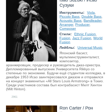
Isao Suzuki / Исао
Сузуки
Инструменты:
Viola
,
Piccolo Bass
,
Double Bass
,
Acoustic Bass
,
Bandleader
,
Arranger
,
Producer
,
Composer
Стили:
Ethnic Fusion
,
Fusion
,
Jazz Fusion
,
World
Fusion
Лейблы:
Universal Music
Японский басист,
мультиинструменталист,
композитор,
аранжировщик, продюсер и руководитель джаз-оркестра.
Дипломированный выпускник Университета Rikkyo со
степенью по экономике. Будучи ещё студентом колледжа, в
декабре 1953 Исао заинтересовался джазом и отправился
на концерт знаменитых «All Stars Louis Armstrong» в Токио.
Среди участников состава был контрабасист Милт Хинтон
(Milt Hinton).
2961
Ron Carter / Рон