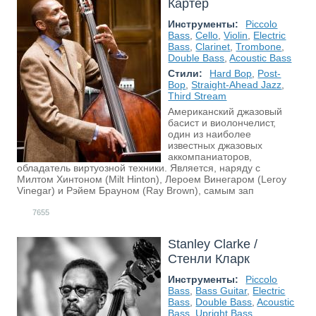
Картер
Инструменты:
Piccolo
Bass
,
Cello
,
Violin
,
Electric
Bass
,
Clarinet
,
Trombone
,
Double Bass
,
Acoustic Bass
Стили:
Hard Bop
,
Post-
Bop
,
Straight-Ahead Jazz
,
Third Stream
Американский джазовый
басист и виолончелист,
один из наиболее
известных джазовых
аккомпаниаторов,
обладатель виртуозной техники. Является, наряду с
Милтом Хинтоном (Milt Hinton), Лероем Винегаром (Leroy
Vinegar) и Рэйем Брауном (Ray Brown), самым зап
7655
Stanley Clarke /
Стенли Кларк
Инструменты:
Piccolo
Bass
,
Bass Guitar
,
Electric
Bass
,
Double Bass
,
Acoustic
Bass
,
Upright Bass