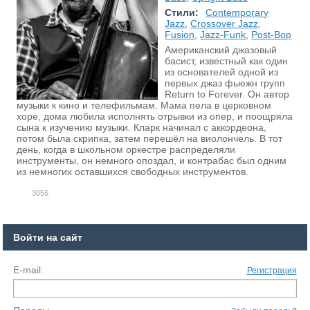
Стили:
Contemporary
Jazz
,
Crossover Jazz
,
Fusion
,
Jazz-Funk
,
Post-Bop
Американский джазовый
басист, известный как один
из основателей одной из
первых джаз фьюжн групп
Return to Forever. Он автор
музыки к кино и телефильмам. Мама пела в церковном
хоре, дома любила исполнять отрывки из опер, и поощряла
сына к изучению музыки. Кларк начинал с аккордеона,
потом была скрипка, затем перешёл на виолончель. В тот
день, когда в школьном оркестре распределяли
инструменты, он немного опоздал, и контрабас был одним
из немногих оставшихся свободных инструментов.
3056
Войти на сайт
E-mail:
Регистрация