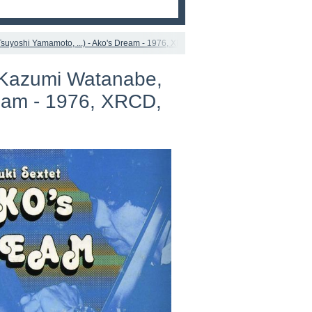
suyoshi Yamamoto, ...) - Ako's Dream - 1976, XRCD, FLAC (tracks+.cue), lossless
 (Kazumi Watanabe,
ream - 1976, XRCD,