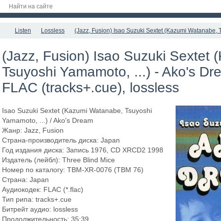
Listen
Lossless
(Jazz, Fusion) Isao Suzuki Sextet (Kazumi Watanabe, T
(Jazz, Fusion) Isao Suzuki Sextet
Tsuyoshi Yamamoto, ...) - Ako's D
FLAC (tracks+.cue), lossless
Isao Suzuki Sextet (Kazumi Watanabe, Tsuyoshi
Yamamoto, ...) / Ako's Dream
Жанр: Jazz, Fusion
Страна-производитель диска: Japan
Год издания диска: Запись 1976, CD XRCD2 1998
Издатель (лейбл): Three Blind Mice
Номер по каталогу: TBM-XR-0076 (TBM 76)
Страна: Japan
Аудиокодек: FLAC (*.flac)
Тип рипа: tracks+.cue
Битрейт аудио: lossless
Продолжительность: 35:39