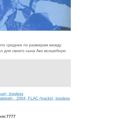
что среднее по размерам между
ал для своего сына Ако волшебную
ue), lossless
Sabbath - 2004, FLAC (tracks), lossless
com:7777