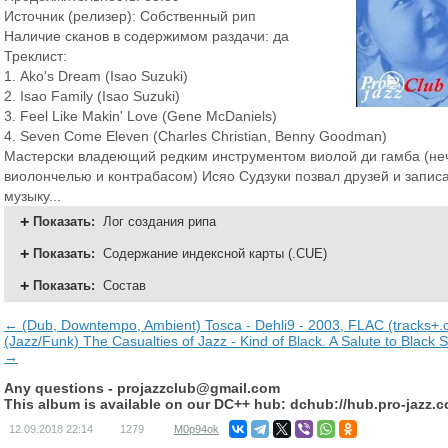
Источник (релизер): Собственный рип
Наличие сканов в содержимом раздачи: да
Треклист:
1. Ako's Dream (Isao Suzuki)
2. Isao Family (Isao Suzuki)
3. Feel Like Makin' Love (Gene McDaniels)
4. Seven Come Eleven (Charles Christian, Benny Goodman)
Мастерски владеющий редким инструментом виолой ди гамба (не
виолончелью и контрабасом) Исяо Судзуки позвал друзей и запис
музыку...
Показать
:
Лог создания рипа
Показать
:
Содержание индексной карты (.CUE)
Показать
:
Состав
← (Dub, Downtempo, Ambient) Tosca - Dehli9 - 2003, FLAC (tracks+.c
(Jazz/Funk) The Casualties of Jazz - Kind of Black. A Salute to Black 
→
Any questions -
projazzclub@gmail.com
This album is available on our DC++ hub: dchub://hub.pro-jazz.
12.09.2018
22:14
1279
M0p94ok