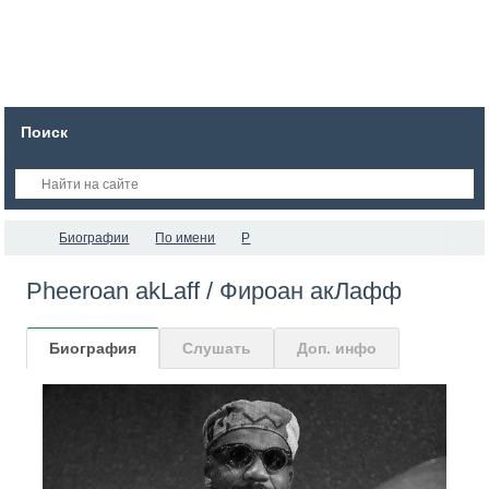
Поиск
Биографии
По имени
P
Pheeroan akLaff / Фироан акЛафф
Биография
Слушать
Доп. инфо