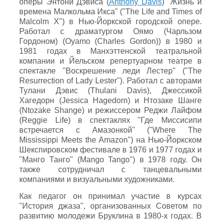
оперы Энтони Дэвиса (
Anthony Davis
) "Жизнь и
времена Малкольма Икса" ("The Life and Times of
Malcolm X") в Нью-Йоркской городской опере.
Работал с драматургом Оямо (Чарльзом
Гордоном) (Oyamo (Charles Gordon)) в 1980 и
1981 годах в Манхэттенской театральной
компании и Йельском репертуарном театре в
спектакле "Воскрешение леди Лестер" ("The
Resurrection of Lady Lester"). Работал с авторами
Тулани Дэвис (Thulani Davis), Джессикой
Хагедорн (Jessica Hagedorn) и Нтозаке Шанге
(Ntozake Shange) и режиссером Реджи Лайфом
(Reggie Life) в спектаклях "Где Миссисипи
встречается с Амазонкой" ("Where The
Mississippi Meets the Amazon") на Нью-Йоркском
Шекспировском фестивале в 1976 и 1977 годах и
"Манго Танго" (Mango Tango") в 1978 году. Он
также сотрудничал с танцевальными
компаниями и визуальными художниками.
Как педагог он принимал участие в курсах
"История джаза", организованных Советом по
развитию молодежи Бруклина в 1980-х годах. В