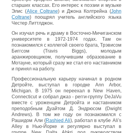
старших классах. Его интерес к поэзии и музыке
Элис (
Alice Coltrane
) и Джона Колтрейна (
John
Coltrane
) поощрял учитель английского языка
Честер Литтлджон.
Он изучал речь и драму в Восточно-Мичиганском
университете в 1972-1974 годах. Там он
познакомился с коллегой своего брата, Трэвисом
Биггсом (Travis Biggs), молодым
аранжировщиком, получившим образование в
Мотауне, который сразу же стал его наставником
и принял на работу.
Профессиональную карьеру начинал в родном
Детройте, выступал в городке Ann Arbor,
Michigan. В 1975 он переехал в New Haven,
Connecticut и собрал джаз - регги-группу DeJaVu
вместе с уроженцем Детройта и наставником
преподобным Дуайтом Д. Эндрюсом (Dwight
Andrews). В том же году он познакомился с
Рашидом Али (
Rashied Ali
), работал в клубе Ali's
Alley в Нью-Йорке и регулярно выступал в
группе New Dalta Ahkri под руководством