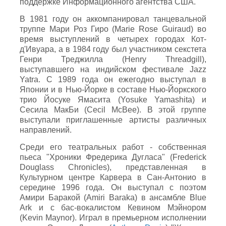
поддержке Информационного агентства США.
В 1981 году он аккомпанировал танцевальной
труппе Мари Роз Гиро (Marie Rose Guiraud) во
время выступлений в четырех городах Кот-
д'Ивуара, а в 1984 году был участником секстета
Генри Треджилла (Henry Threadgill),
выступавшего на индийском фестивале Jazz
Yatra. С 1989 года он ежегодно выступал в
Японии и в Нью-Йорке в составе Нью-Йоркского
трио Йосуке Ямасита (Yosuke Yamashita) и
Сесила МакБи (Cecil McBee). В этой группе
выступали приглашенные артисты различных
направлений.
Среди его театральных работ - собственная
пьеса "Хроники Фредерика Дугласа" (Frederick
Douglass Chronicles), представленная в
Культурном центре Карвера в Сан-Антонио в
середине 1996 года. Он выступал с поэтом
Амири Баракой (Amiri Baraka) в ансамбле Blue
Ark и с бас-вокалистом Кевином Мэйнором
(Kevin Maynor). Играл в премьерном исполнении