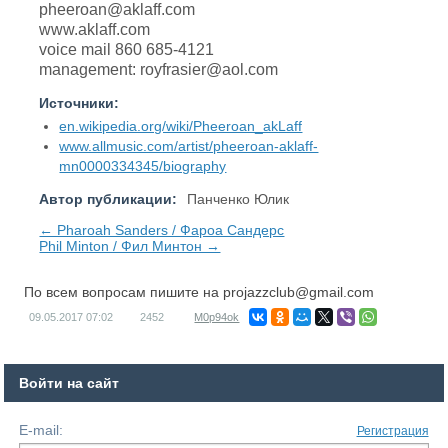
pheeroan@aklaff.com
www.aklaff.com
voice mail 860 685-4121
management:
royfrasier@aol.com
Источники:
en.wikipedia.org/wiki/Pheeroan_akLaff
www.allmusic.com/artist/pheeroan-aklaff-
mn0000334345/biography
Автор публикации:
Панченко Юлик
← Pharoah Sanders / Фароа Сандерс
Phil Minton / Фил Минтон →
По всем вопросам пишите на
projazzclub@gmail.com
09.05.2017
07:02
2452
M0p94ok
Войти на сайт
E-mail:
Регистрация