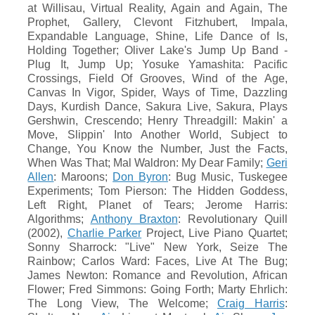
at Willisau, Virtual Reality, Again and Again, The
Prophet, Gallery, Clevont Fitzhubert, Impala,
Expandable Language, Shine, Life Dance of Is,
Holding Together; Oliver Lake's Jump Up Band -
Plug It, Jump Up; Yosuke Yamashita: Pacific
Crossings, Field Of Grooves, Wind of the Age,
Canvas In Vigor, Spider, Ways of Time, Dazzling
Days, Kurdish Dance, Sakura Live, Sakura, Plays
Gershwin, Crescendo; Henry Threadgill: Makin' a
Move, Slippin' Into Another World, Subject to
Change, You Know the Number, Just the Facts,
When Was That; Mal Waldron: My Dear Family;
Geri
Allen
: Maroons;
Don Byron
: Bug Music, Tuskegee
Experiments; Tom Pierson: The Hidden Goddess,
Left Right, Planet of Tears; Jerome Harris:
Algorithms;
Anthony Braxton
: Revolutionary Quill
(2002),
Charlie Parker
Project, Live Piano Quartet;
Sonny Sharrock: "Live" New York, Seize The
Rainbow; Carlos Ward: Faces, Live At The Bug;
James Newton: Romance and Revolution, African
Flower; Fred Simmons: Going Forth; Marty Ehrlich:
The Long View, The Welcome;
Craig Harris
: