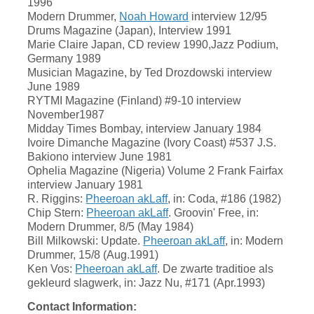
1996
Modern Drummer,
Noah Howard
interview 12/95
Drums Magazine (Japan), Interview 1991
Marie Claire Japan, CD review 1990,Jazz Podium,
Germany 1989
Musician Magazine, by Ted Drozdowski interview
June 1989
RYTMI Magazine (Finland) #9-10 interview
November1987
Midday Times Bombay, interview January 1984
Ivoire Dimanche Magazine (Ivory Coast) #537 J.S.
Bakiono interview June 1981
Ophelia Magazine (Nigeria) Volume 2 Frank Fairfax
interview January 1981
R. Riggins:
Pheeroan akLaff
, in: Coda, #186 (1982)
Chip Stern:
Pheeroan akLaff
. Groovin' Free, in:
Modern Drummer, 8/5 (May 1984)
Bill Milkowski: Update.
Pheeroan akLaff
, in: Modern
Drummer, 15/8 (Aug.1991)
Ken Vos:
Pheeroan akLaff
. De zwarte traditioe als
gekleurd slagwerk, in: Jazz Nu, #171 (Apr.1993)
Contact Information: