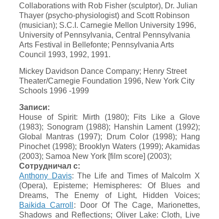
Collaborations with Rob Fisher (sculptor), Dr. Julian
Thayer (psycho-physiologist) and Scott Robinson
(musician); S.C.I. Carnegie Mellon University 1996,
University of Pennsylvania, Central Pennsylvania
Arts Festival in Bellefonte; Pennsylvania Arts
Council 1993, 1992, 1991.
Mickey Davidson Dance Company; Henry Street
Theater/Carnegie Foundation 1996, New York City
Schools 1996 -1999
Записи:
House of Spirit: Mirth (1980); Fits Like a Glove
(1983); Sonogram (1988); Hanshin Lament (1992);
Global Mantras (1997); Drum Color (1998); Hang
Pinochet (1998); Brooklyn Waters (1999); Akamidas
(2003); Samoa New York [film score] (2003);
Сотрудничал с:
Anthony Davis
: The Life and Times of Malcolm X
(Opera), Episteme; Hemispheres: Of Blues and
Dreams, The Enemy of Light, Hidden Voices;
Baikida Carroll
: Door Of The Cage, Marionettes,
Shadows and Reflections; Oliver Lake: Cloth, Live