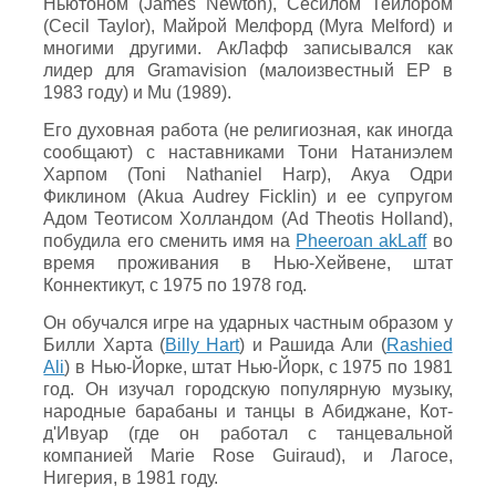
Ньютоном (James Newton), Сесилом Тейлором
(Cecil Taylor), Майрой Мелфорд (Myra Melford) и
многими другими. АкЛафф записывался как
лидер для Gramavision (малоизвестный EP в
1983 году) и Mu (1989).
Его духовная работа (не религиозная, как иногда
сообщают) с наставниками Тони Натаниэлем
Харпом (Toni Nathaniel Harp), Акуа Одри
Фиклином (Akua Audrey Ficklin) и ее супругом
Адом Теотисом Холландом (Ad Theotis Holland),
побудила его сменить имя на
Pheeroan akLaff
во
время проживания в Нью-Хейвене, штат
Коннектикут, с 1975 по 1978 год.
Он обучался игре на ударных частным образом у
Билли Харта (
Billy Hart
) и Рашида Али (
Rashied
Ali
) в Нью-Йорке, штат Нью-Йорк, с 1975 по 1981
год. Он изучал городскую популярную музыку,
народные барабаны и танцы в Абиджане, Кот-
д'Ивуар (где он работал с танцевальной
компанией Marie Rose Guiraud), и Лагосе,
Нигерия, в 1981 году.