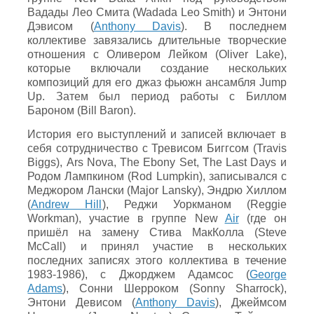
Вадады Лео Смита (Wadada Leo Smith) и Энтони
Дэвисом (
Anthony Davis
). В последнем
коллективе завязались длительные творческие
отношения с Оливером Лейком (Oliver Lake),
которые включали создание нескольких
композиций для его джаз фьюжн ансамбля Jump
Up. Затем был период работы с Биллом
Бароном (Bill Baron).
История его выступлений и записей включает в
себя сотрудничество с Тревисом Биггсом (Travis
Biggs), Ars Nova, The Ebony Set, The Last Days и
Родом Лампкином (Rod Lumpkin), записывался с
Меджором Лански (Major Lansky), Эндрю Хиллом
(
Andrew Hill
), Реджи Уоркманом (Reggie
Workman), участие в группе New
Air
(где он
пришёл на замену Стива МакКолла (Steve
McCall) и принял участие в нескольких
последних записях этого коллектива в течение
1983-1986), с Джорджем Адамсос (
George
Adams
), Сонни Шерроком (Sonny Sharrock),
Энтони Девисом (
Anthony Davis
), Джеймсом