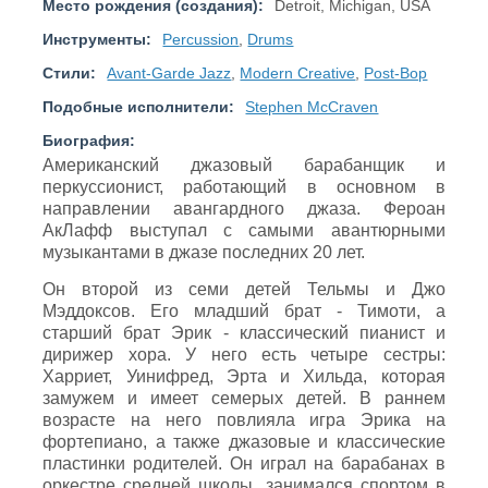
Место рождения (создания):
Detroit, Michigan, USA
Инструменты:
Percussion
,
Drums
Стили:
Avant-Garde Jazz
,
Modern Creative
,
Post-Bop
Подобные исполнители:
Stephen McCraven
Биография:
Американский джазовый барабанщик и
перкуссионист, работающий в основном в
направлении авангардного джаза. Фероан
АкЛафф выступал с самыми авантюрными
музыкантами в джазе последних 20 лет.
Он второй из семи детей Тельмы и Джо
Мэддоксов. Его младший брат - Тимоти, а
старший брат Эрик - классический пианист и
дирижер хора. У него есть четыре сестры:
Харриет, Уинифред, Эрта и Хильда, которая
замужем и имеет семерых детей. В раннем
возрасте на него повлияла игра Эрика на
фортепиано, а также джазовые и классические
пластинки родителей. Он играл на барабанах в
оркестре средней школы, занимался спортом в