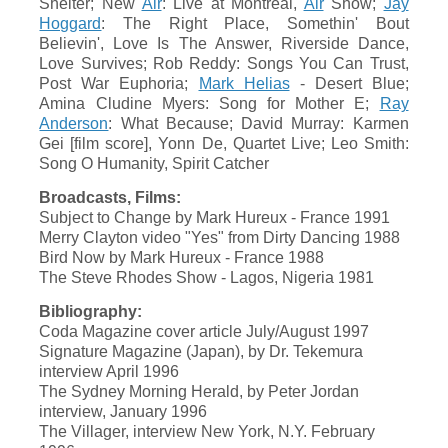
Shelter; New
Air
: Live at Montreal,
Air
Show;
Jay
Hoggard
: The Right Place, Somethin' Bout
Believin', Love Is The Answer, Riverside Dance,
Love Survives; Rob Reddy: Songs You Can Trust,
Post War Euphoria;
Mark Helias
- Desert Blue;
Amina Cludine Myers: Song for Mother E;
Ray
Anderson
: What Because; David Murray: Karmen
Gei [film score], Yonn De, Quartet Live; Leo Smith:
Song O Humanity, Spirit Catcher
Broadcasts, Films:
Subject to Change by Mark Hureux - France 1991
Merry Clayton video "Yes" from Dirty Dancing 1988
Bird Now by Mark Hureux - France 1988
The Steve Rhodes Show - Lagos, Nigeria 1981
Bibliography:
Coda Magazine cover article July/August 1997
Signature Magazine (Japan), by Dr. Tekemura
interview April 1996
The Sydney Morning Herald, by Peter Jordan
interview, January 1996
The Villager, interview New York, N.Y. February