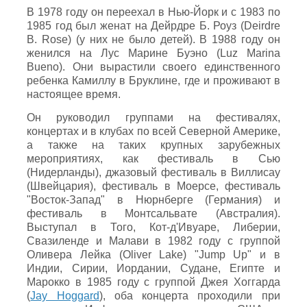
В 1978 году он переехал в Нью-Йорк и с 1983 по
1985 год был женат на Дейрдре Б. Роуз (Deirdre
B. Rose) (у них не было детей). В 1988 году он
женился на Лус Марине Буэно (Luz Marina
Bueno). Они вырастили своего единственного
ребенка Камиллу в Бруклине, где и проживают в
настоящее время.
Он руководил группами на фестивалях,
концертах и в клубах по всей Северной Америке,
а также на таких крупных зарубежных
мероприятиях, как фестиваль в Сью
(Нидерланды), джазовый фестиваль в Виллисау
(Швейцария), фестиваль в Моерсе, фестиваль
"Восток-Запад" в Нюрнберге (Германия) и
фестиваль в Монтсальвате (Австралия).
Выступал в Того, Кот-д'Ивуаре, Либерии,
Свазиленде и Малави в 1982 году с группой
Оливера Лейка (Oliver Lake) "Jump Up" и в
Индии, Сирии, Иордании, Судане, Египте и
Марокко в 1985 году с группой Джея Хоггарда
(
Jay Hoggard
), оба концерта проходили при