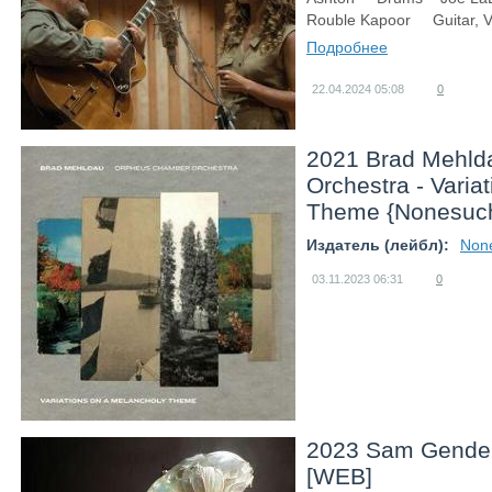
Rouble Kapoor Guitar, V
Подробнее
22.04.2024
05:08
0
2021 Brad Mehld
Orchestra - Varia
Theme {Nonesuch
Издатель (лейбл):
Non
03.11.2023
06:31
0
2023 Sam Gende
[WEB]