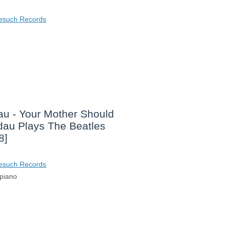
esuch Records
u - Your Mother Should
au Plays The Beatles
8]
esuch Records
piano