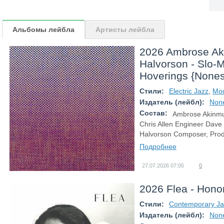
Альбомы лейбла
Артисты лейбла
2026 Ambrose Ak
Halvorson - Slo-
Hoverings {Nones
Стили:
Electric Jazz
,
Mod
Издатель (лейбл):
Non
Состав:
Ambrose Akinmu
Chris Allen Engineer Dave
Halvorson Composer, Prod
Подробнее
27.07.2026
07:05
0
2026 Flea - Hono
Стили:
Contemporary Ja
Издатель (лейбл):
Non