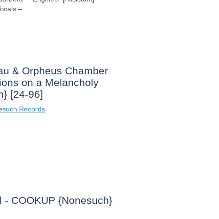
ocals –
au & Orpheus Chamber
tions on a Melancholy
} [24-96]
esuch Records
l - COOKUP {Nonesuch}