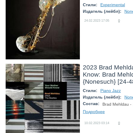
Стили:
Experimental
Издатель (лейбл):
Non
24.02.2023
17:05
0
2023 Brad Mehlda
Know: Brad Mehld
{Nonesuch} [24-4
Стили:
Piano Jazz
Издатель (лейбл):
Non
Состав:
Brad Mehldau - 
Подробнее
10.02.2023
03:14
0