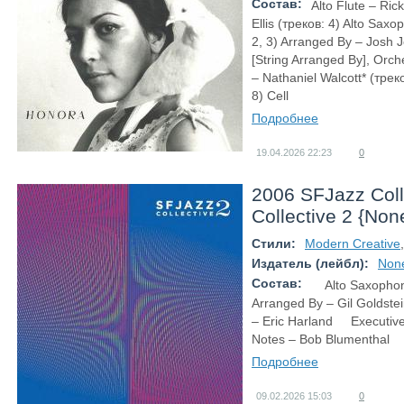
Состав:
Alto Flute – Ri
Ellis (треков: 4) Alto Sax
2, 3) Arranged By – Josh 
[String Arranged By], Orch
– Nathaniel Walcott* (тре
8) Cell
Подробнее
19.04.2026
22:23
0
2006 SFJazz Coll
Collective 2 {Non
Стили:
Modern Creative
Издатель (лейбл):
Non
Состав:
Alto Saxophon
Arranged By – Gil Gold
– Eric Harland Executive
Notes – Bob Blumenthal 
Подробнее
09.02.2026
15:03
0