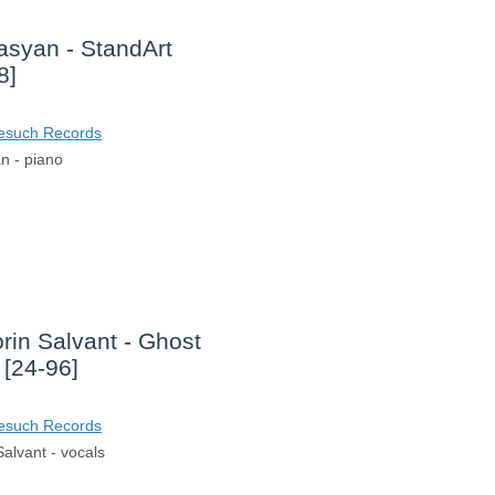
syan - StandArt
8]
esuch Records
n - piano
rin Salvant - Ghost
[24-96]
esuch Records
alvant - vocals