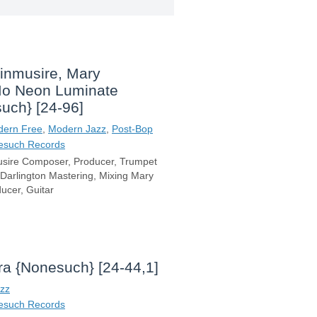
inmusire, Mary
Mo Neon Luminate
uch} [24-96]
ern Free
,
Modern Jazz
,
Post-Bop
esuch Records
sire Composer, Producer, Trumpet
 Darlington Mastering, Mixing Mary
ucer, Guitar
ra {Nonesuch} [24-44,1]
zz
esuch Records