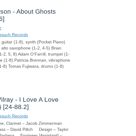
son - About Ghosts
6]
z
esuch Records
guitar (1-8), synth (Pocket Piano)
 alto saxophone (1-2, 4-5) Brian
-2, 5, 8) Adam O’Farrill, trumpet (1-
e (1-8) Patricia Brennan, vibraphone
(1-8) Tomas Fujiwara, drums (1-8)
lray - I Love A Love
 [24-88.2]
esuch Records
, Clarinet – Jacob Zimmerman
Bass – David Piltch Design – Taylor
rbera Engineer [Assistant] –