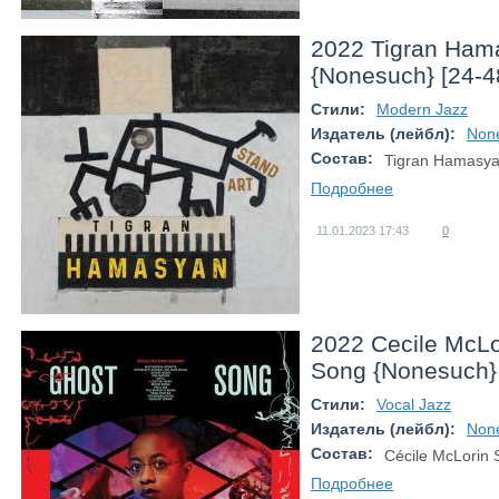
2022 Tigran Hama
{Nonesuch} [24-4
Стили:
Modern Jazz
Издатель (лейбл):
Non
Состав:
Tigran Hamasya
Подробнее
11.01.2023
17:43
0
2022 Cecile McLo
Song {Nonesuch} 
Стили:
Vocal Jazz
Издатель (лейбл):
Non
Состав:
Cécile McLorin S
Подробнее