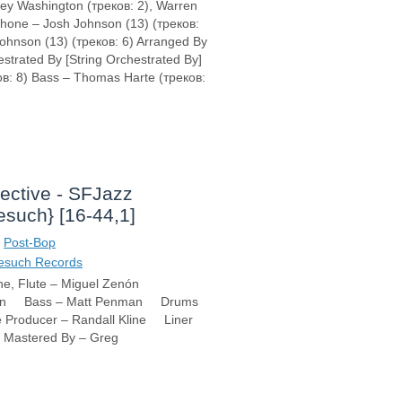
ckey Washington (треков: 2), Warren
ophone – Josh Johnson (13) (треков:
Johnson (13) (треков: 6) Arranged By
estrated By [String Orchestrated By]
ков: 8) Bass – Thomas Harte (треков:
ective - SFJazz
esuch} [16-44,1]
,
Post-Bop
esuch Records
e, Flute – Miguel Zenón
stein Bass – Matt Penman Drums
 Producer – Randall Kline Liner
Mastered By – Greg