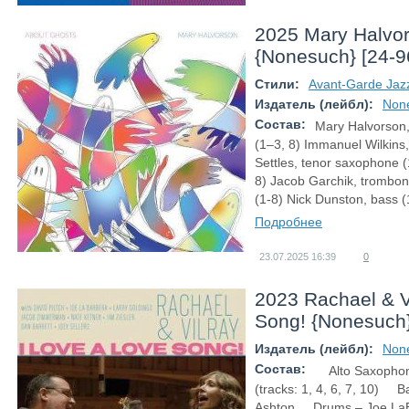
2025 Mary Halvor
{Nonesuch} [24-9
Стили:
Avant-Garde Jaz
Издатель (лейбл):
Non
Состав:
Mary Halvorson, 
(1–3, 8) Immanuel Wilkins,
Settles, tenor saxophone (1
8) Jacob Garchik, trombon
(1-8) Nick Dunston, bass 
Подробнее
23.07.2025
16:39
0
2023 Rachael & Vi
Song! {Nonesuch}
Издатель (лейбл):
Non
Состав:
Alto Saxophone
(tracks: 1, 4, 6, 7, 10) 
Ashton Drums – Joe LaBa