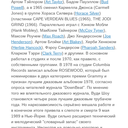
Артом Тэйлором (
Art Taylor
), Бадом Пауэллом (
Bud
Powell
), а в 1965 сменил Кармелла Джонса (Carmell
Jones) в группе Хораса Силвера (
Horace Silver
)
(пластинки CAPE VERDEAN BLUES (1965), THE JODI
GRIND (1966). Параллельно играл с Хэнком Мобли
(Hank Mobley), МакКоем Тайнером (
McCoy Tyner
),
Максом Роучем (
Max Roach
), Джо Хендерсоном (
Joe
Henderson
), Артом Блэйки (
Art Blakey
), Херби Хенкоком
(
Herbie Hancock
), Фэроу Сандерсом (
Pharoah Sanders
),
Кларком Тэрри (
Clark Terry
) и другими. В основном
работал в студиях и после 1970, как правило, с
собственными группами. В 1978 на студии Columbia
Records записал альбом ROSEWOOD, который был
номинирован в двух категориях премии Grammy и
признан лучшим джазовым альбомом 1978, согласно
опроса читателей журнала "DownBeat". По мнению
того же влиятельного джазового журнала, Вуди Шоу
становился четыре раза лучшим джазовым трубачом
года. Но наркозависимость серьёзно мешала работе и
в конечном итоге привела к слепоте и смерти 9 мая
1989 в Нью-Йорке. Вуди сильно расширил технический
и мелодический "словарный запас" своего
инструмента. Несмотря на довольно короткую и