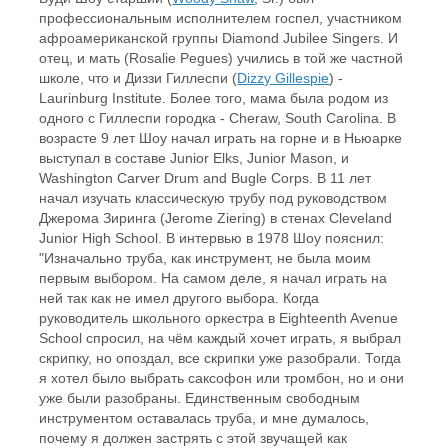
профессиональным исполнителем госпел, участником
афроамериканской группы Diamond Jubilee Singers. И
отец, и мать (Rosalie Pegues) учились в той же частной
школе, что и Диззи Гиллеспи (
Dizzy Gillespie
) -
Laurinburg Institute. Более того, мама была родом из
одного с Гиллеспи городка - Cheraw, South Carolina. В
возрасте 9 лет Шоу начал играть на горне и в Ньюарке
выступал в составе Junior Elks, Junior Mason, и
Washington Carver Drum and Bugle Corps. В 11 лет
начал изучать классическую трубу под руководством
Джерома Зиринга (Jerome Ziering) в стенах Cleveland
Junior High School. В интервью в 1978 Шоу пояснил:
"Изначально труба, как инструмент, не была моим
первым выбором. На самом деле, я начал играть на
ней так как не имел другого выбора. Когда
руководитель школьного оркестра в Eighteenth Avenue
School спросил, на чём каждый хочет играть, я выбрал
скрипку, но опоздал, все скрипки уже разобрали. Тогда
я хотел было выбрать саксофон или тромбон, но и они
уже были разобраны. Единственным свободным
инструментом оставалась труба, и мне думалось,
почему я должен застрять с этой звучащей как