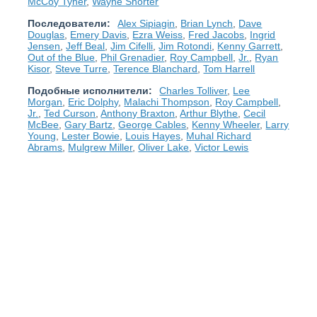
McCoy Tyner
,
Wayne Shorter
Последователи:
Alex Sipiagin
,
Brian Lynch
,
Dave
Douglas
,
Emery Davis
,
Ezra Weiss
,
Fred Jacobs
,
Ingrid
Jensen
,
Jeff Beal
,
Jim Cifelli
,
Jim Rotondi
,
Kenny Garrett
,
Out of the Blue
,
Phil Grenadier
,
Roy Campbell
,
Jr.
,
Ryan
Kisor
,
Steve Turre
,
Terence Blanchard
,
Tom Harrell
Подобные исполнители:
Charles Tolliver
,
Lee
Morgan
,
Eric Dolphy
,
Malachi Thompson
,
Roy Campbell
,
Jr.
,
Ted Curson
,
Anthony Braxton
,
Arthur Blythe
,
Cecil
McBee
,
Gary Bartz
,
George Cables
,
Kenny Wheeler
,
Larry
Young
,
Lester Bowie
,
Louis Hayes
,
Muhal Richard
Abrams
,
Mulgrew Miller
,
Oliver Lake
,
Victor Lewis