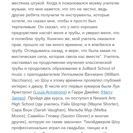
жестянка штукой. Когда я пожаловался моему учителю
музыки, что мне кажется, что это не честно, ведь
другие ребята получили те инструменты, которые
хотели, он сказал мне, чтобы я просто был
терпеливым. Он сказал, что у него хорошее
предчувствие насчёт меня и трубы, и уверил меня, что
я полюблю трубу. Конечно же, мой учитель оказался
прав, прошло не так много времени, и я влюбился в
трубу. Оглядываясь назад, я верю, что была какая-то
мистическая сила, которая свела нас вместе". Учитель
настаивал на продолжении изучения классической
трубы и продолжить образование в Juilliard School of
music с преподавателем Уилльямом Ваччиано (William
Vacchiano), но Шоу к этому времени проявлял глубокий
интерес к джазу. В числе его первых кумиров были Луи
Армстронг (
Louis Armstrong
) и Гарри Джеймс (
Harry
James
). Пройдя два курса, он поступил в Newark Arts
High School (где учились Уэйн Шортер (Wayne Shorter),
Сара Воун (Sarah Vaughan), Мельба Мур (Melba
Moore), Савийон Гловер (Savion Glover) и многие
другие), которую он также закончил. Тинэйджером Шоу
профессионально играл на свадьбах, танцах и в