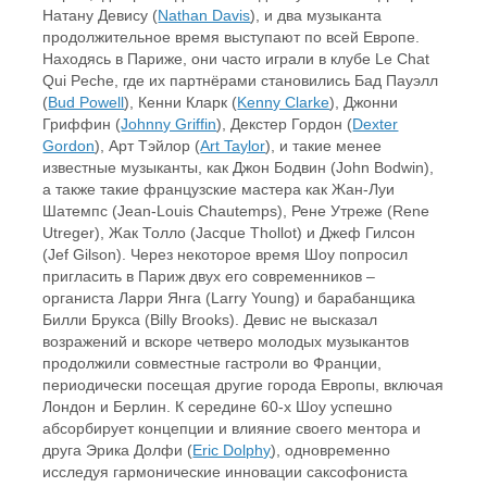
Натану Девису (
Nathan Davis
), и два музыканта
продолжительное время выступают по всей Европе.
Находясь в Париже, они часто играли в клубе Le Chat
Qui Peche, где их партнёрами становились Бад Пауэлл
(
Bud Powell
), Кенни Кларк (
Kenny Clarke
), Джонни
Гриффин (
Johnny Griffin
), Декстер Гордон (
Dexter
Gordon
), Арт Тэйлор (
Art Taylor
), и такие менее
известные музыканты, как Джон Бодвин (John Bodwin),
а также такие французские мастера как Жан-Луи
Шатемпс (Jean-Louis Chautemps), Рене Утреже (Rene
Utreger), Жак Толло (Jacque Thollot) и Джеф Гилсон
(Jef Gilson). Через некоторое время Шоу попросил
пригласить в Париж двух его современников –
органиста Ларри Янга (Larry Young) и барабанщика
Билли Брукса (Billy Brooks). Девис не высказал
возражений и вскоре четверо молодых музыкантов
продолжили совместные гастроли во Франции,
периодически посещая другие города Европы, включая
Лондон и Берлин. К середине 60-х Шоу успешно
абсорбирует концепции и влияние своего ментора и
друга Эрика Долфи (
Eric Dolphy
), одновременно
исследуя гармонические инновации саксофониста