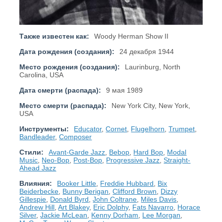
Также известен как:
Woody Herman Show II
Дата рождения (создания):
24 декабря 1944
Место рождения (создания):
Laurinburg, North
Carolina, USA
Дата смерти (распада):
9 мая 1989
Место смерти (распада):
New York City, New York,
USA
Инструменты:
Educator
,
Cornet
,
Flugelhorn
,
Trumpet
,
Bandleader
,
Composer
Стили:
Avant-Garde Jazz
,
Bebop
,
Hard Bop
,
Modal
Music
,
Neo-Bop
,
Post-Bop
,
Progressive Jazz
,
Straight-
Ahead Jazz
Влияния:
Booker Little
,
Freddie Hubbard
,
Bix
Beiderbecke
,
Bunny Berigan
,
Clifford Brown
,
Dizzy
Gillespie
,
Donald Byrd
,
John Coltrane
,
Miles Davis
,
Andrew Hill
,
Art Blakey
,
Eric Dolphy
,
Fats Navarro
,
Horace
Silver
,
Jackie McLean
,
Kenny Dorham
,
Lee Morgan
,