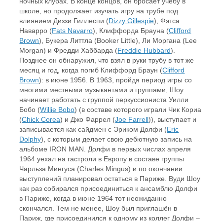
ночных клубах. В конце концов, он бросает учёбу в
школе, но продолжает изучать игру на трубе под
влиянием Диззи Гиллеспи (
Dizzy Gillespie
), Фэтса
Наварро (
Fats Navarro
), Клиффорда Брауна (
Clifford
Brown
), Букера Литтла (Booker Little), Ли Моргана (Lee
Morgan) и Фредди Хаббарда (
Freddie Hubbard
).
Позднее он обнаружил, что взял в руки трубу в тот же
месяц и год, когда погиб Клиффорд Браун (
Clifford
Brown
): в июне 1956. В 1963, пройдя период игры со
многими местными музыкантами и группами, Шоу
начинает работать с группой перкуссиониста Уилли
Бобо (
Willie Bobo
) (в составе которого играли Чик Кориа
(
Chick Corea
) и Джо Фаррел (
Joe Farrell
)), выступает и
записывается как сайдмен с Эриком Долфи (
Eric
Dolphy
), с которым делает свою дебютную запись на
альбоме IRON MAN. Долфи в первых числах апреля
1964 уехал на гастроли в Европу в составе группы
Чарльза Мингуса (Charles Mingus) и по окончании
выступлений планировал остаться в Париже. Вуди Шоу
как раз собирался присоединиться к ансамблю Долфи
в Париже, когда в июне 1964 тот неожиданно
скончался. Тем не менее, Шоу был приглашён в
Париж, где присоединился к одному из коллег Долфи –