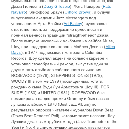
музыкального наследия таких предшественников, как
Диззи Гиллеспи (
Dizzy Gillespie
), Фэтс Наварро (
Fats
Navarro
) Клиффорд Браун (
Clifford Brown
), и будучи
випускником академии Jazz Messengers под
управлением Арта Блэйки (
Art Blakey
), чувствовал
ответственность за поддержание целостности и
понимал ценность традиций "straight-ahead" джаза.
После выпуска нескольких альбомов на лейбле Muse,
Шоу, при поддержке со стороны Майлса Девиса (
Miles
Davis
), в 1977 подписывает контракт с Columbia
Records. Шоу сделал акцент на сольной карьере и
установил своеобразный рекорд, выпустив один за
другим пять альбомов собственного сочинения:
ROSEWOOD (1978), STEPPING STONES (1979),
WOODY III в том же 1979 (посвящённый, кстати,
рождению сына Вуди Луи Армстронга Шоу III), FOR
SURE! (1980) и UNITED (1981). ROSEWOOD был
номинирован на две премии Grammy и был назван
лучшим альбомом 1978 (Best Jazz Album) по
результатам опросов читателей журналом Down Beat
(Down Beat Readers' Poll), которые также назвали Шоу
Лучшим джазовым трубачом года (Jazz Trumpeter of the
Year) и No. 4 в списке лучших джазовых музыкантов