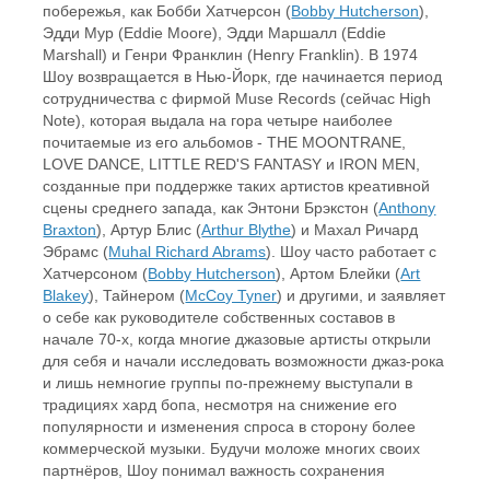
побережья, как Бобби Хатчерсон (
Bobby Hutcherson
),
Эдди Мур (Eddie Moore), Эдди Маршалл (Eddie
Marshall) и Генри Франклин (Henry Franklin). В 1974
Шоу возвращается в Нью-Йорк, где начинается период
сотрудничества с фирмой Muse Records (сейчас High
Note), которая выдала на гора четыре наиболее
почитаемые из его альбомов - THE MOONTRANE,
LOVE DANCE, LITTLE RED'S FANTASY и IRON MEN,
созданные при поддержке таких артистов креативной
сцены среднего запада, как Энтони Брэкстон (
Anthony
Braxton
), Артур Блис (
Arthur Blythe
) и Махал Ричард
Эбрамс (
Muhal Richard Abrams
). Шоу часто работает с
Хатчерсоном (
Bobby Hutcherson
), Артом Блейки (
Art
Blakey
), Тайнером (
McCoy Tyner
) и другими, и заявляет
о себе как руководителе собственных составов в
начале 70-х, когда многие джазовые артисты открыли
для себя и начали исследовать возможности джаз-рока
и лишь немногие группы по-прежнему выступали в
традициях хард бопа, несмотря на снижение его
популярности и изменения спроса в сторону более
коммерческой музыки. Будучи моложе многих своих
партнёров, Шоу понимал важность сохранения