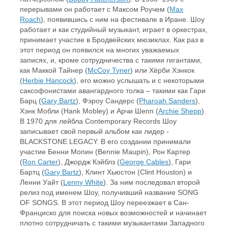
перерывами он работает с Максом Роучем (
Max
Roach
), появившись с ним на фестивале в Иране. Шоу
работает и как студийный музыкант, играет в оркестрах,
принимает участие в Бродвейских мюзиклах. Как раз в
этот период он появился на многих уважаемых
записях, и, кроме сотрудничества с такими гигантами,
как Маккой Тайнер (
McCoy Tyner
) или Хёрби Хэнкок
(
Herbie Hancock
), его можно услышать и с некоторыми
саксофонистами авангардного толка – такими как Гари
Барц (
Gary Bartz
), Фэроу Сандерс (
Pharoah Sanders
),
Хэнк Мобли (Hank Mobley) и Арчи Шепп (
Archie Shepp
).
В 1970 для лейбла Contemporary Records Шоу
записывает свой первый альбом как лидер -
BLACKSTONE LEGACY. В его создании принимали
участие Бенни Мопин (Bennie Maupin), Рон Картер
(
Ron Carter
), Джордж Кэйблз (
George Cables
), Гари
Бартц (
Gary Bartz
), Клинт Хьюстон (Clint Houston) и
Ленни Уайт (
Lenny White
). За ним последовал второй
релиз под именем Шоу, получивший название SONG
OF SONGS. В этот период Шоу переезжает в Сан-
Франциско для поиска новых возможностей и начинает
плотно сотрудничать с такими музыкантами Западного