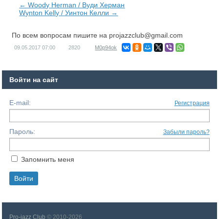
← Woody Herman / Вуди Херман
Wynton Kelly / Уинтон Келли →
По всем вопросам пишите на
projazzclub@gmail.com
09.05.2017
07:00
2820
M0p94ok
Войти на сайт
E-mail:
Регистрация
Пароль:
Забыли пароль?
Запомнить меня
Pro-jazz Club
© 2010-2026