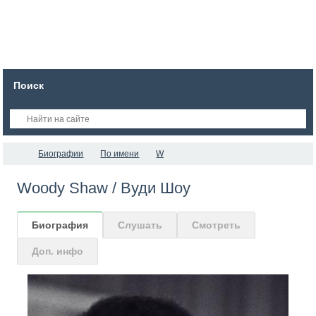
Поиск
Биографии
По имени
W
Woody Shaw / Вуди Шоу
Биография
Слушать
Смотреть
Доп. инфо