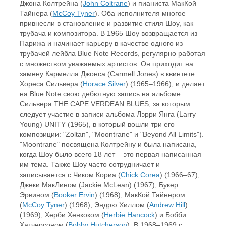
Джона Колтрейна (
John Coltrane
) и пианиста МакКой
Тайнера (
McCoy Tyner
). Оба исполнителя многое
привнесли в становление и развитие стиля Шоу, как
трубача и композитора. В 1965 Шоу возвращается из
Парижа и начинает карьеру в качестве одного из
трубачей лейбла Blue Note Records, регулярно работая
с множеством уважаемых артистов. Он приходит на
замену Кармелла Джонса (Carmell Jones) в квинтете
Хореса Сильвера (
Horace Silver
) (1965–1966), и делает
на Blue Note свою дебютную запись на альбоме
Сильвера THE CAPE VERDEAN BLUES, за которым
следует участие в записи альбома Лэрри Янга (Larry
Young) UNITY (1965), в который вошли три его
композиции: "Zoltan", "Moontrane" и "Beyond All Limits").
"Moontrane" посвящена Колтрейну и была написана,
когда Шоу было всего 18 лет – это первая написанная
им тема. Также Шоу часто сотрудничает и
записывается с Чиком Кориа (
Chick Corea
) (1966–67),
Джеки МакЛином (Jackie McLean) (1967), Букер
Эрвином (
Booker Ervin
) (1968), МакКой Тайнером
(
McCoy Tyner
) (1968), Эндрю Хиллом (
Andrew Hill
)
(1969), Херби Хенкоком (
Herbie Hancock
) и Бобби
Хатчерсоном (
Bobby Hutcherson
). В 1968–1969 с