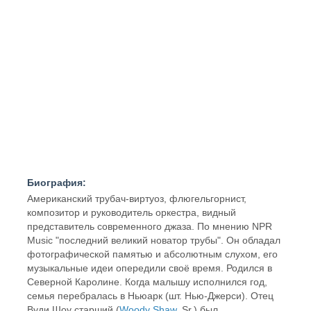
Биография:
Американский трубач-виртуоз, флюгельгорнист,
композитор и руководитель оркестра, видный
представитель современного джаза. По мнению NPR
Music "последний великий новатор трубы". Он обладал
фотографической памятью и абсолютным слухом, его
музыкальные идеи опередили своё время. Родился в
Северной Каролине. Когда малышу исполнился год,
семья перебралась в Ньюарк (шт. Нью-Джерси). Отец
Вуди Шоу старший (
Woody Shaw
, Sr.) был