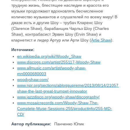
трудную жизнь, блестящее наследие и красота его
музыки продолжают вдохновлять бесчисленное
количество музыкантов и слушателей по всему миру! В
джазе есть и другие Шоу – трубач Кларенс Шоу
(Clarence Shaw), барабанщик Чарльз Шоу (Charles
Shaw), контрабасист Эрвин Шоу (Ervin Shaw) и
кларнетист и лидер Артур или Арти Шоу (
Artie Shaw
).
Источники:
en.wikipedia.org/wiki/Woody_Shaw
www.discogs.com/artist/255117-Woody-Shaw
www.allmusic.com/artist/woody-shaw-
mn0000680003
woodyshaw.com/
www.npr.org/sections/ablogsupreme/2013/08/14/210572029
shaw-the-last-great-trumpet-innovator
www.jazzdisco.org/woody-shaw/discography/
www.mosaicrecords.com/Woody-Shaw-The-
Complete-Muse-Sessions-255/productinfo/255-MD-
CD/
Автор публикации:
Панченко Юлик