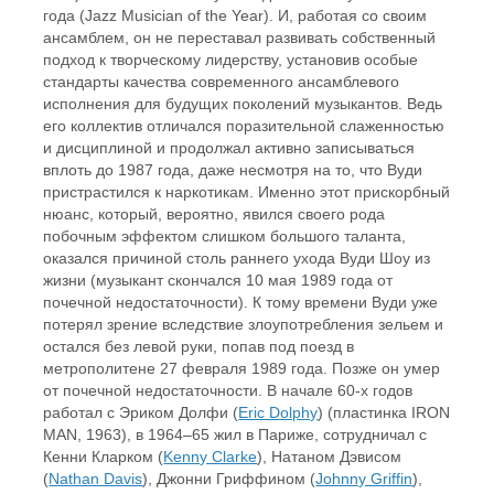
года (Jazz Musician of the Year). И, работая со своим
ансамблем, он не переставал развивать собственный
подход к творческому лидерству, установив особые
стандарты качества современного ансамблевого
исполнения для будущих поколений музыкантов. Ведь
его коллектив отличался поразительной слаженностью
и дисциплиной и продолжал активно записываться
вплоть до 1987 года, даже несмотря на то, что Вуди
пристрастился к наркотикам. Именно этот прискорбный
нюанс, который, вероятно, явился своего рода
побочным эффектом слишком большого таланта,
оказался причиной столь раннего ухода Вуди Шоу из
жизни (музыкант скончался 10 мая 1989 года от
почечной недостаточности). К тому времени Вуди уже
потерял зрение вследствие злоупотребления зельем и
остался без левой руки, попав под поезд в
метрополитене 27 февраля 1989 года. Позже он умер
от почечной недостаточности. В начале 60-х годов
работал с Эриком Долфи (
Eric Dolphy
) (пластинка IRON
MAN, 1963), в 1964–65 жил в Париже, сотрудничал с
Кенни Кларком (
Kenny Clarke
), Натаном Дэвисом
(
Nathan Davis
), Джонни Гриффином (
Johnny Griffin
),