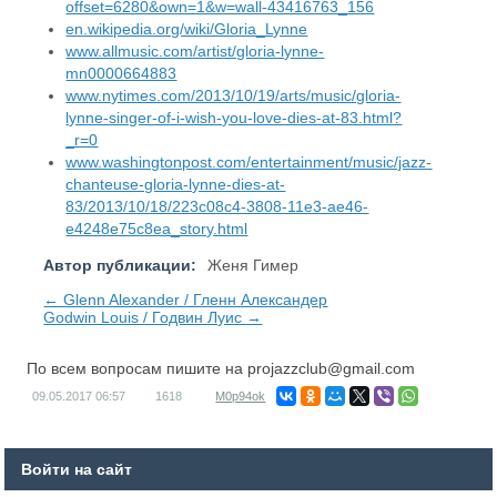
offset=6280&own=1&w=wall-43416763_156
en.wikipedia.org/wiki/Gloria_Lynne
www.allmusic.com/artist/gloria-lynne-
mn0000664883
www.nytimes.com/2013/10/19/arts/music/gloria-
lynne-singer-of-i-wish-you-love-dies-at-83.html?
_r=0
www.washingtonpost.com/entertainment/music/jazz-
chanteuse-gloria-lynne-dies-at-
83/2013/10/18/223c08c4-3808-11e3-ae46-
e4248e75c8ea_story.html
Автор публикации:
Женя Гимер
← Glenn Alexander / Гленн Александер
Godwin Louis / Годвин Луис →
По всем вопросам пишите на
projazzclub@gmail.com
09.05.2017
06:57
1618
M0p94ok
Войти на сайт