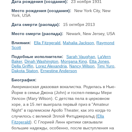
Дата рождения (создания):
23 ноября 1931
Место рождения (создания):
New York City, New
York, USA
Дата смерти (распада):
15 октября 2013
Место смерти (распада):
Newark, New Jersey, USA
Влияния:
Ella Fitzgerald
,
Mahalia Jackson
,
Raymond
Scott
Подобные исполнители:
Sarah Vaughan
,
LaVern
Baker
,
Dinah Washington
,
Morgana King
,
Etta Jones
,
Della Griffin
,
Lorez Alexandria
,
Nancy Wilson
,
Timi Yuro
,
Dakota Staton
,
Ernestine Anderson
Биография:
Американская джазовая вокалистка. Родилась в Нью-
Йорке в семье Джона (John) и госпел-певицы Мери
Уилсон (Mary Wilson). С детства пела в церковном
хоре, а в 15 лет выиграла первый приз в "Amateur
Night" в гарлемском Apollo Theater, как это когда-то
случилось с великой Эллой Фитцджеральд (
Ella
Fitzgerald
). С Глорией Линн критики связывали
большие надежды, особенно, после выступления на