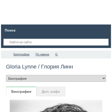
Поиск
Биографии
По имени
G
Gloria Lynne / Глория Линн
Биография
Доп. инфо