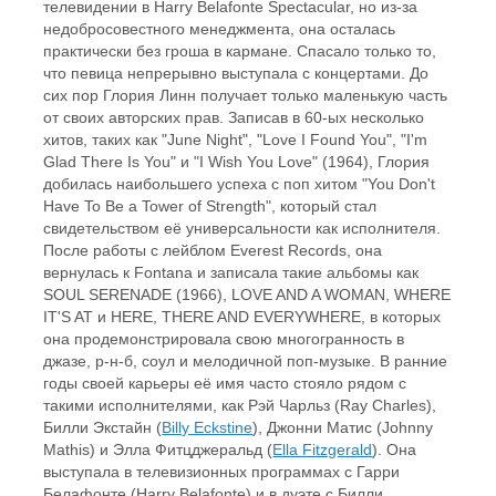
телевидении в Harry Belafonte Spectacular, но из-за
недобросовестного менеджмента, она осталась
практически без гроша в кармане. Спасало только то,
что певица непрерывно выступала с концертами. До
сих пор Глория Линн получает только маленькую часть
от своих авторских прав. Записав в 60-ых несколько
хитов, таких как "June Night", "Love I Found You", "I'm
Glad There Is You" и "I Wish You Love" (1964), Глория
добилась наибольшего успеха с поп хитом "You Don't
Have To Be a Tower of Strength", который стал
свидетельством её универсальности как исполнителя.
После работы с лейблом Everest Records, она
вернулась к Fontana и записала такие альбомы как
SOUL SERENADE (1966), LOVE AND A WOMAN, WHERE
IT'S AT и HERE, THERE AND EVERYWHERE, в которых
она продемонстрировала свою многогранность в
джазе, р-н-б, соул и мелодичной поп-музыке. В ранние
годы своей карьеры её имя часто стояло рядом с
такими исполнителями, как Рэй Чарльз (Ray Charles),
Билли Экстайн (
Billy Eckstine
), Джонни Матис (Johnny
Mathis) и Элла Фитцджеральд (
Ella Fitzgerald
). Она
выступала в телевизионных программах с Гарри
Белафонте (Harry Belafonte) и в дуэте с Билли