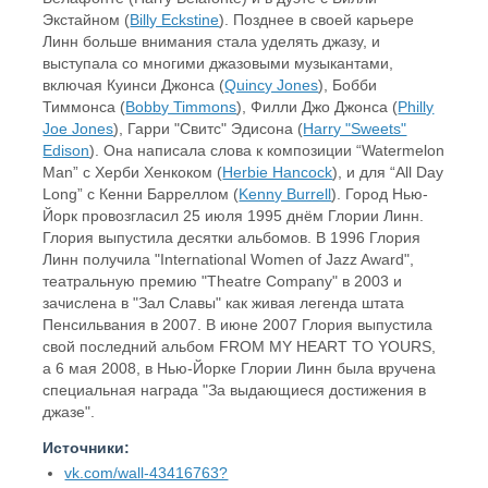
Экстайном (
Billy Eckstine
). Позднее в своей карьере
Линн больше внимания стала уделять джазу, и
выступала со многими джазовыми музыкантами,
включая Куинси Джонса (
Quincy Jones
), Бобби
Тиммонса (
Bobby Timmons
), Филли Джо Джонса (
Philly
Joe Jones
), Гарри "Свитс" Эдисона (
Harry "Sweets"
Edison
). Она написала слова к композиции “Watermelon
Man” с Херби Хенкоком (
Herbie Hancock
), и для “All Day
Long” с Кенни Барреллом (
Kenny Burrell
). Город Нью-
Йорк провозгласил 25 июля 1995 днём Глории Линн.
Глория выпустила десятки альбомов. В 1996 Глория
Линн получила "International Women of Jazz Award",
театральную премию "Theatre Company" в 2003 и
зачислена в "Зал Славы" как живая легенда штата
Пенсильвания в 2007. В июне 2007 Глория выпустила
свой последний альбом FROM MY HEART TO YOURS,
а 6 мая 2008, в Нью-Йорке Глории Линн была вручена
специальная награда "За выдающиеся достижения в
джазе".
Источники:
vk.com/wall-43416763?