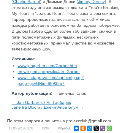
(
Charlie Barnet
) и Джимми Дорси (
Jimmy Dorsey
). В
этом же году они записывают два хита "You're Breaking
My Heart" и "Jealous Heart". После заката эры свинга,
Гарбер продолжает записываться, но к 60-м лишь
изредка работает в основном на Западном побережье.
В целом Гарбер сделал более 750 записей, снялся в
пяти полнометражных фильмах, нескольких
короткометражных, принимал участие во множестве
телевизионных шоу.
Источники:
www.jangarber.com/Garber.htm
en.wikipedia.org/wiki/Jan_Garber
www.findagrave.com/cgi-bin/fg.cgi?
page=gr&GRid=8593557
Автор публикации:
Панченко Юлик
← Jan Garbarek / Ян Гарбарек
Jane Ira Bloom / Джейн Айра Блум →
По всем вопросам пишите на
projazzclub@gmail.com
17.05.2018
02:31
1930
M0p94ok