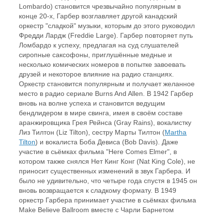
Lombardo) становится чрезвычайно популярным в
конце 20-х, Гарбер возглавляет другой канадский
оркестр "сладкой" музыки, которым до этого руководил
Фредди Лардж (Freddie Large). Гарбер повторяет путь
Ломбардо к успеху, предлагая на суд слушателей
сиропные саксофоны, приглушённые медные и
несколько комических номеров в попытке завоевать
друзей и некоторое влияние на радио станциях.
Оркестр становится популярным и получает желанное
место в радио сериале Burns And Allen. В 1942 Гарбер
вновь на волне успеха и становится ведущим
бендлидером в мире свинга, имея в своём составе
аранжировщика Грея Рейнса (Gray Rains), вокалистку
Лиз Тилтон (Liz Tilton), сестру Марты Тилтон (
Martha
Tilton
) и вокалиста Боба Девиса (Bob Davis). Даже
участие в сьёмках фильма "Here Comes Elmer", в
котором также снялся Нет Кинг Конг (Nat King Cole), не
приносит существенных изменений в звук Гарбера. И
было не удивительно, что четыре года спустя в 1945 он
вновь возвращается к сладкому формату. В 1949
оркестр Гарбера принимает участие в сьёмках фильма
Make Believe Ballroom вместе с Чарли Барнетом