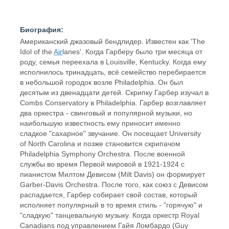
Биография:
Американский джазовый бендлидер. Известен как 'The
Idol of the
Air
lanes'. Когда Гарберу было три месяца от
роду, семья переехала в Louisville, Kentucky. Когда ему
исполнилось тринадцать, всё семейство перебирается
в небольшой городок возле Philadelphia. Он был
десятым из двенадцати детей. Скрипку Гарбер изучал в
Combs Conservatory в Philadelphia. Гарбер возглавляет
два оркестра - свинговый и популярной музыки, но
наибольшую известность ему приносит именно
сладкое "сахарное" звучание. Он посещает University
of North Carolina и позже становится скрипачом
Philadelphia Symphony Orchestra. После военной
службы во время Первой мировой в 1921-1924 с
пианистом Милтом Девисом (Milt Davis) он формирует
Garber-Davis Orchestra. После того, как союз с Девисом
распадается, Гарбер собирает свой состав, который
исполняет популярный в то время стиль - "горячую" и
"сладкую" танцевальную музыку. Когда оркестр Royal
Canadians под управлением Гайя Ломбардо (Guy