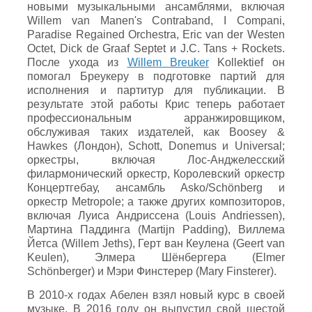
новыми музыкальными ансамблями, включая
Willem van Manen's Contraband, I Compani,
Paradise Regained Orchestra, Eric van der Westen
Octet, Dick de Graaf Septet и J.C. Tans + Rockets.
После ухода из
Willem Breuker
Kollektief он
помогал Бреукеру в подготовке партий для
исполнения и партитур для публикации. В
результате этой работы Крис теперь работает
профессиональным арранжировщиком,
обслуживая таких издателей, как Boosey &
Hawkes (Лондон), Schott, Donemus и Universal;
оркестры, включая Лос-Анджелесский
филармонический оркестр, Королевский оркестр
Концертгебау, ансамбль Asko/Schönberg и
оркестр Metropole; а также других композиторов,
включая Луиса Андриссена (Louis Andriessen),
Мартина Паддинга (Martijn Padding), Виллема
Йетса (Willem Jeths), Герт ван Кеулена (Geert van
Keulen), Элмера Шёнбергера (Elmer
Schönberger) и Мэри Финстерер (Mary Finsterer).
В 2010-х годах Абелен взял новый курс в своей
музыке. В 2016 году он выпустил свой шестой