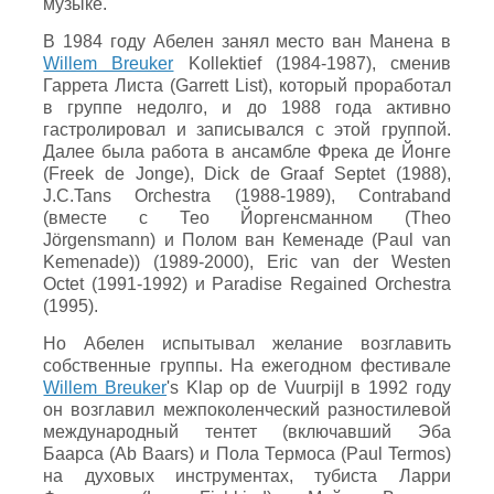
музыке.
В 1984 году Абелен занял место ван Манена в
Willem Breuker
Kollektief (1984-1987), сменив
Гаррета Листа (Garrett List), который проработал
в группе недолго, и до 1988 года активно
гастролировал и записывался с этой группой.
Далее была работа в ансамбле Фрека де Йонге
(Freek de Jonge), Dick de Graaf Septet (1988),
J.C.Tans Orchestra (1988-1989), Contraband
(вместе с Тео Йоргенсманном (Theo
Jörgensmann) и Полом ван Кеменаде (Paul van
Kemenade)) (1989-2000), Eric van der Westen
Octet (1991-1992) и Paradise Regained Orchestra
(1995).
Но Абелен испытывал желание возглавить
собственные группы. На ежегодном фестивале
Willem Breuker
's Klap op de Vuurpijl в 1992 году
он возглавил межпоколенческий разностилевой
международный тентет (включавший Эба
Баарса (Ab Baars) и Пола Термоса (Paul Termos)
на духовых инструментах, тубиста Ларри