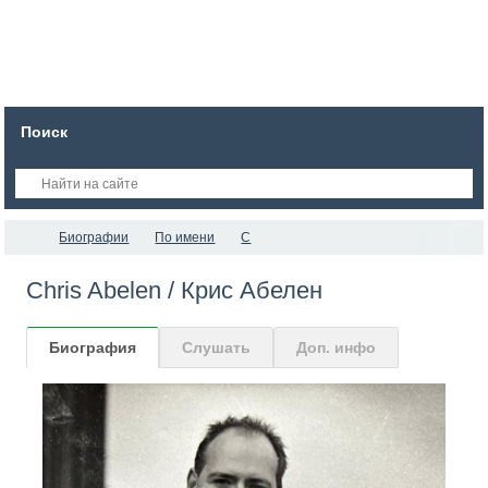
Поиск
Биографии
По имени
C
Chris Abelen / Крис Абелен
Биография
Слушать
Доп. инфо