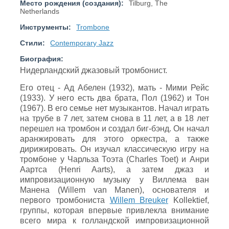
Место рождения (создания):
Tilburg, The
Netherlands
Инструменты:
Trombone
Стили:
Contemporary Jazz
Биография:
Нидерландский джазовый тромбонист.
Его отец - Ад Абелен (1932), мать - Мими Рейс
(1933). У него есть два брата, Пол (1962) и Тон
(1967). В его семье нет музыкантов. Начал играть
на трубе в 7 лет, затем снова в 11 лет, а в 18 лет
перешел на тромбон и создал биг-бэнд. Он начал
аранжировать для этого оркестра, а также
дирижировать. Он изучал классическую игру на
тромбоне у Чарльза Тоэта (Charles Toet) и Анри
Аартса (Henri Aarts), а затем джаз и
импровизационную музыку у Виллема ван
Манена (Willem van Manen), основателя и
первого тромбониста
Willem Breuker
Kollektief,
группы, которая впервые привлекла внимание
всего мира к голландской импровизационной