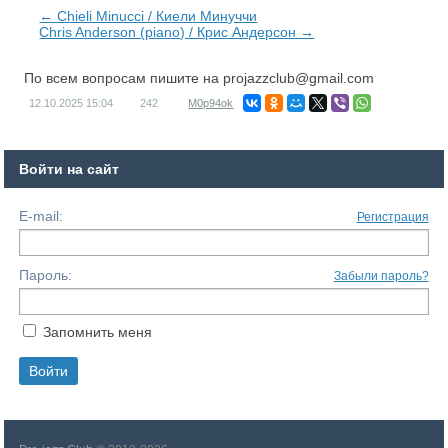
← Chieli Minucci / Киели Минуччи
Chris Anderson (piano) / Крис Андерсон →
По всем вопросам пишите на
projazzclub@gmail.com
12.10.2025
15:04
242
M0p94ok
Войти на сайт
E-mail:
Регистрация
Пароль:
Забыли пароль?
Запомнить меня