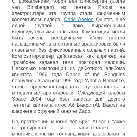
С добавлением Корри ван Бинсберген (Corrie
van Binsbergen) из тентета Proost на
электрогитаре эта группа стала фирменным
коллективом лидера,
Chris Abelen
Quintet, еще
одной группой с ярко выраженными
индивидуальными голосами. Композиции могли
быть очень мелодичными и/или плотно
насыщенными, а спонтанные аранжировки были
плавными, без фиксированных сольных партий.
Композитор/лидер действовал как дирижер на
тромбоне: задавал темп, повторял мелодии.
Несколько композиций из дебютного альбома
квинтета 1996 года Dance of the Penguins
вернулись в альбом 1999 года What a Romance,
чтобы продемонстрировать эту плавность и
мгновенные аранжировки. Следующий альбом
Space 2004 года был записан для другого
тентета: квинтета плюс Аб Баарс (Ab Baars) на
кларнете и струнный квартет Zapp.
На протяжении многих лет Крис Абелен также
гастролировал и записывался с
многочисленными голландскими джазовыми и