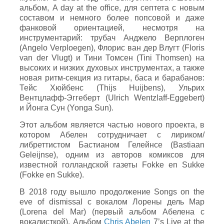
альбом, A day at the office, для септета с новым
составом и немного более попсовой и даже
фанковой ориентацией, несмотря на
инструментарий: трубач Анджело Верплоген
(Angelo Verploegen), Флорис ван дер Влугт (Floris
van der Vlugt) и Тини Томсен (Tini Thomsen) на
высоких и низких духовых инструментах, а также
новая ритм-секция из гитары, баса и барабанов:
Тейс Хюйбенс (Thijs Huijbens), Ульрих
Вентцлафф-Эггеберт (Ulrich Wentzlaff-Eggebert)
и Йонга Сун (Yonga Sun).
Этот альбом является частью нового проекта, в
котором Абелен сотрудничает с лириком/
либреттистом Бастианом Гелейнсе (Bastiaan
Geleijnse), одним из авторов комиксов для
известной голландской газеты Fokke en Sukke
(Fokke en Sukke).
В 2018 году вышло продолжение Songs on the
eve of dismissal с вокалом Лорены дель Мар
(Lorena del Mar) (первый альбом Абелена с
вокалисткой). Альбом
Chris Abelen
7’s Live at the