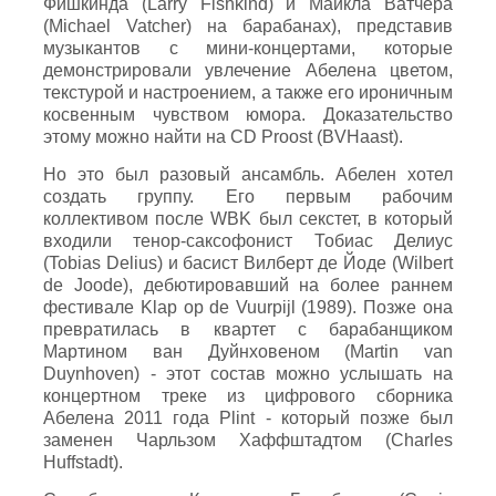
Фишкинда (Larry Fishkind) и Майкла Ватчера
(Michael Vatcher) на барабанах), представив
музыкантов с мини-концертами, которые
демонстрировали увлечение Абелена цветом,
текстурой и настроением, а также его ироничным
косвенным чувством юмора. Доказательство
этому можно найти на CD Proost (BVHaast).
Но это был разовый ансамбль. Абелен хотел
создать группу. Его первым рабочим
коллективом после WBK был секстет, в который
входили тенор-саксофонист Тобиас Делиус
(Tobias Delius) и басист Вилберт де Йоде (Wilbert
de Joode), дебютировавший на более раннем
фестивале Klap op de Vuurpijl (1989). Позже она
превратилась в квартет с барабанщиком
Мартином ван Дуйнховеном (Martin van
Duynhoven) - этот состав можно услышать на
концертном треке из цифрового сборника
Абелена 2011 года Plint - который позже был
заменен Чарльзом Хаффштадтом (Charles
Huffstadt).