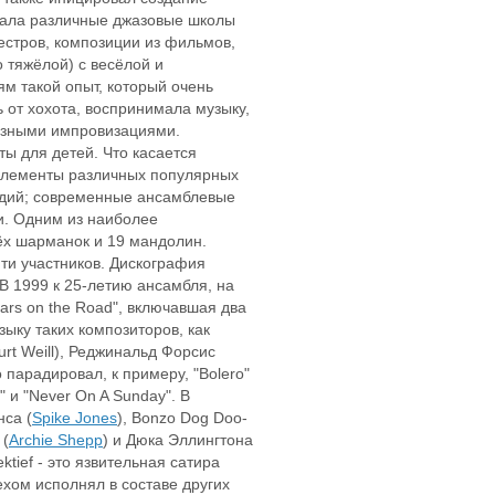
ивала различные джазовые школы
естров, композиции из фильмов,
о тяжёлой) с весёлой и
м такой опыт, который очень
 от хохота, воспринимала музыку,
озными импровизациями.
ы для детей. Что касается
 элементы различных популярных
одий; современные ансамблевые
. Одним из наиболее
ёх шарманок и 19 мандолин.
яти участников. Дискография
 В 1999 к 25-летию ансамбля, на
Years on the Road", включавшая два
ыку таких композиторов, как
rt Weill), Реджинальд Форсис
о парадировал, к примеру, "Bolero"
 и "Never On A Sunday". В
нса (
Spike Jones
), Bonzo Dog Doo-
 (
Archie Shepp
) и Дюка Эллингтона
tief - это язвительная сатира
ехом исполнял в составе других