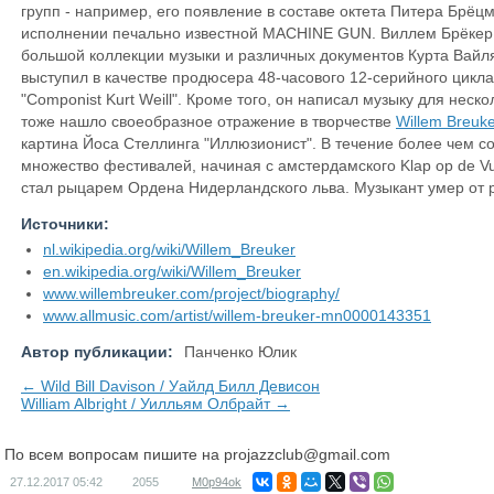
групп - например, его появление в составе октета Питера Брёцм
исполнении печально известной MACHINE GUN. Виллем Брёкер т
большой коллекции музыки и различных документов Курта Вайля (
выступил в качестве продюсера 48-часового 12-серийного цик
"Componist Kurt Weill". Кроме того, он написал музыку для нес
тоже нашло своеобразное отражение в творчестве
Willem Breuk
картина Йоса Стеллинга "Иллюзионист". В течение более чем с
множество фестивалей, начиная с амстердамского Klap op de Vu
стал рыцарем Ордена Нидерландского льва. Музыкант умер от р
Источники:
nl.wikipedia.org/wiki/Willem_Breuker
en.wikipedia.org/wiki/Willem_Breuker
www.willembreuker.com/project/biography/
www.allmusic.com/artist/willem-breuker-mn0000143351
Автор публикации:
Панченко Юлик
← Wild Bill Davison / Уайлд Билл Девисон
William Albright / Уилльям Олбрайт →
По всем вопросам пишите на
projazzclub@gmail.com
27.12.2017
05:42
2055
M0p94ok