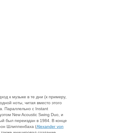
од к музыке в те дни (к примеру,
одной ноты, читая вместо этого
. Параллельно с Instant
уэтом New Acoustic Swing Duo, и
ый был переиздан в 1984. В конце
 фон Шлиппенбаха (
Alexander von
и также иницировал создание