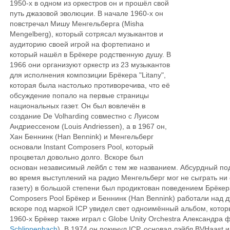
1950-х в одном из оркестров он и прошёл свой
путь джазовой эволюции. В начале 1960-х он
повстречал Мишу Менгельберга (Misha
Mengelberg), который сотрясал музыкантов и
аудиторию своей игрой на фортепиано и
который нашёл в Брёкере родственную душу. В
1966 они организуют оркестр из 23 музыкантов
для исполнения композиции Брёкера "Litany",
которая была настолько противоречива, что её
обсуждение попало на первые страницы
национальных газет. Он был вовлечён в
создание De Volharding совместно с Луисом
Андриессеном (Louis Andriessen), а в 1967 он,
Хан Беннинк (Han Bennink) и Менгельберг
основали Instant Composers Pool, который
процветал довольно долго. Вскоре был
основан независимый лейбл с тем же названием. Абсурдный подх
во время выступлений на радио Менгельберг мог не сыграть ни 
газету) в большой степени был продиктован поведением Брёкера
Composers Pool Брёкер и Беннинк (Han Bennink) работали над д
вскоре под маркой ICP увидел свет одноимённый альбом, котор
1960-х Брёкер также играл с Globe Unity Orchestra Александра
Schlippenbach
). В 1974 он покинул ICP, основал лэйбл BVHaast 