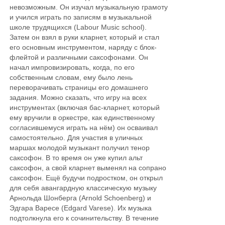
невозможным. Он изучал музыкальную грамоту
и учился играть по записям в музыкальной
школе трудящихся (Labour Music school).
Затем он взял в руки кларнет, который и стал
его основным инструментом, наряду с блок-
флейтой и различными саксофонами. Он
начал импровизировать, когда, по его
собственным словам, ему было лень
переворачивать страницы его домашнего
задания. Можно сказать, что игру на всех
инструментах (включая бас-кларнет, который
ему вручили в оркестре, как единственному
согласившемуся играть на нём) он осваивал
самостоятельно. Для участия в уличных
маршах молодой музыкант получил тенор
саксофон. В то время он уже купил альт
саксофон, а свой кларнет выменял на сопрано
саксофон. Ещё будучи подростком, он открыл
для себя авангардную классическую музыку
Арнольда Шонберга (Arnold Schoenberg) и
Эдгара Варесе (Edgard Varеse). Их музыка
подтолкнула его к сочинительству. В течение