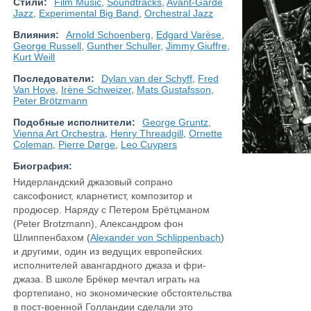
Стили:
Film Music
,
Soundtracks
,
Avant-Garde
Jazz
,
Experimental Big Band
,
Orchestral Jazz
Влияния:
Arnold Schoenberg
,
Edgard Varèse
,
George Russell
,
Gunther Schuller
,
Jimmy Giuffre
,
Kurt Weill
Последователи:
Dylan van der Schyff
,
Fred
Van Hove
,
Irène Schweizer
,
Mats Gustafsson
,
Peter Brötzmann
Подобные исполнители:
George Gruntz
,
Vienna Art Orchestra
,
Henry Threadgill
,
Ornette
Coleman
,
Pierre Dørge
,
Leo Cuypers
Биография:
Нидерландский джазовый сопрано
саксофонист, кларнетист, композитор и
продюсер. Наряду с Петером Брётцманом
(Peter Brоtzmann), Александром фон
Шлиппенбахом (
Alexander von Schlippenbach
)
и другими, один из ведущих европейских
исполнителей авангардного джаза и фри-
джаза. В школе Брёкер мечтал играть на
фортепиано, но экономические обстоятельства
в пост-военной Голландии сделали это