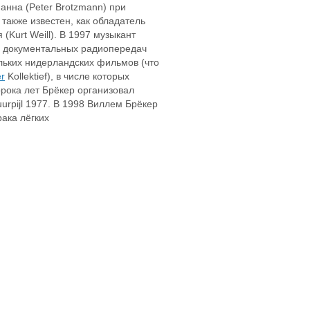
анна (Peter Brоtzmann) при
акже известен, как обладатель
Kurt Weill). В 1997 музыкант
ла документальных радиопередач
кольких нидерландских фильмов (что
er
Kollektief), в числе которых
орока лет Брёкер организовал
urpijl 1977. В 1998 Виллем Брёкер
ака лёгких