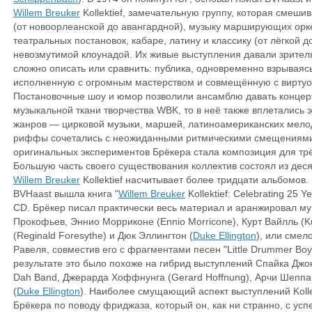
Willem Breuker
Kollektief, замечательную группу, которая смеш
(от новоорлеанской до авангардной), музыку марширующих орк
театральных постановок, кабаре, латину и классику (от лёгкой д
невозмутимой клоунадой. Их живые выступления давали зрителя
сложно описать или сравнить: публика, одновременно взрываясь
исполненную с огромным мастерством и совмещённую с вирту
Постановочные шоу и юмор позволили ансамблю давать концерт
музыкальной ткани творчества WBK, то в неё также вплетались
жанров — цирковой музыки, маршей, латиноамериканских мел
риффы сочетались с неожиданными ритмическими смещениями
оригинальных экспериментов Брёкера стала композиция для тр
Большую часть своего существования коллектив состоял из дес
Willem Breuker
Kollektief насчитывает более тридцати альбомов.
BVHaast вышла книга "
Willem Breuker
Kollektief: Celebrating 25 
CD. Брёкер писал практически весь материал и аранжировал муз
Прокофьев, Эннио Морриконе (Ennio Morricone), Курт Вайлль (Ku
(Reginald Foresythe) и Дюк Эллингтон (
Duke Ellington
), или смел
Равеля, совместив его с фрагментами песен "Little Drummer Boy"
результате это было похоже на гибрид выступлений Спайка Джо
Dah Band, Джерарда Хоффнунга (Gerard Hoffnung), Арчи Шеппа
(
Duke Ellington
). Наиболее смущающий аспект выступлений Kollek
Брёкера по поводу фриджаза, который он, как ни странно, с усп