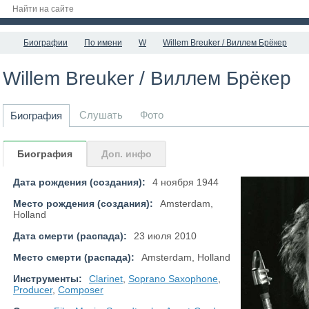
Биографии
По имени
W
Willem Breuker / Виллем Брёкер
Willem Breuker / Виллем Брёкер
Слушать
Фото
Биография
Биография
Доп. инфо
Дата рождения (создания):
4 ноября 1944
Место рождения (создания):
Amsterdam,
Holland
Дата смерти (распада):
23 июля 2010
Место смерти (распада):
Amsterdam, Holland
Инструменты:
Clarinet
,
Soprano Saxophone
,
Producer
,
Composer