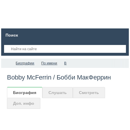
Поиск
Биографии
По имени
B
Bobby McFerrin / Бобби МакФеррин
Биография
Слушать
Смотреть
Доп. инфо