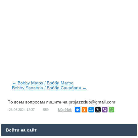
← Bobby Matos / Бобби Матос
Bobby Sanabria / Бобби Санабрия →
По всем вопросам пишите на
projazzclub@gmail.com
26.06.2024
12:37
559
M0p94ok
Войти на сайт