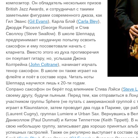
композитор. Он обладатель нескольких призов
British Jazz Awards, и сотрудничал с такими
заметными фигурами современного джаза, как
Гил Эванс (
Gil Evans
), Карла Блэй (
Carla Bley
),
Джордж Расселл (George Russell) и Стив
Своллоу (Steve Swallow). В школе Шеппард
предпринимает неудачную попытку освоить
саксофон и ему посоветовали начать с
кларнета. Вместо этого из духа противоречия
он покупает гитару, но, услышав Джона
Колтрейна (
John Coltrane
), начинает изучать
тенор саксофон. В школе он также играет на
флейте и поёт в составе хора. Читать ноты
Шеппард научился лишь к 20-ти годам.
Сопрано саксофон он берёт под влиянием Стива Лэйси (
Steve L
своему другу, будучи пьяным. Перед тем, как отправиться в Ло
участником группы Sphere (не путать с американской группой с 
играет в Klaunstance, затем проводит два года в Париже, где ра
(Laurent Cugny), группах Lumiere и Urban Sax. Вернувшись в Ве
Данмоллом (Paul Dunmall) и Китом Типпеттом (Keith Tippett). 
свою небольшую группу, записывает два хорошо принятых альб
успешных гастролей. Также он регулярно выступает в составе 