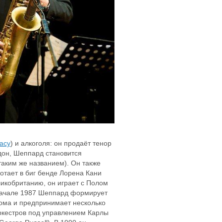
acy
) и алкоголя: он продаёт тенор
ндон, Шеппард становится
таким же названием). Он также
ботает в биг бенде Лорена Кани
ликобританию, он играет с Полом
В начале 1987 Шеппард формирует
ома и предпринимает несколько
оркестров под управлением Карлы