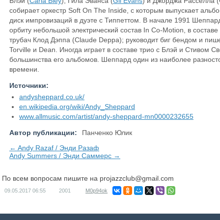
Блэй (
Carla Bley
), Гила Эванса (
Gil Evans
) и Джорджа Расселла (
собирает оркестр Soft On The Inside, с которым выпускает альб
диск импровизаций в дуэте с Типпеттом. В начале 1991 Шеппар
орбиту небольшой электрический состав In Co-Motion, в составе
трубач Клод Дэппа (Claude Deppa); руководит биг бендом и пиш
Torville и Dean. Иногда играет в составе трио с Блэй и Стивом С
большинства его альбомов. Шеппард один из наиболее разност
времени.
Источники:
andysheppard.co.uk/
en.wikipedia.org/wiki/Andy_Sheppard
www.allmusic.com/artist/andy-sheppard-mn0000232655
Автор публикации:
Панченко Юлик
← Andy Razaf / Энди Разаф
Andy Summers / Энди Саммерс →
По всем вопросам пишите на
projazzclub@gmail.com
09.05.2017
06:55
2001
M0p94ok