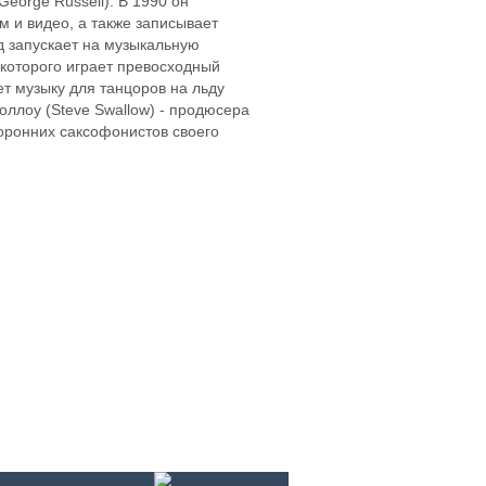
George Russell). В 1990 он
ом и видео, а также записывает
д запускает на музыкальную
 которого играет превосходный
ет музыку для танцоров на льду
воллоу (Steve Swallow) - продюсера
оронних саксофонистов своего