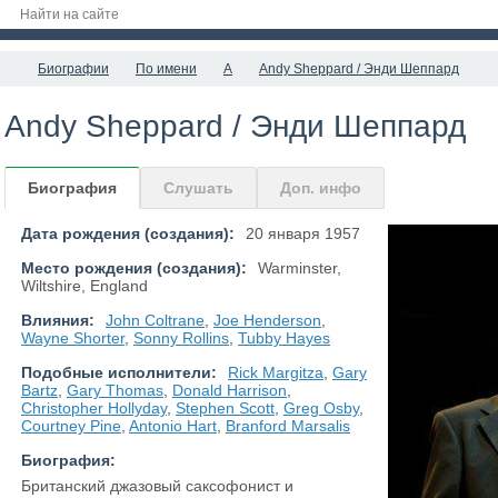
Биографии
По имени
A
Andy Sheppard / Энди Шеппард
Andy Sheppard / Энди Шеппард
Биография
Слушать
Доп. инфо
Дата рождения (создания):
20 января 1957
Место рождения (создания):
Warminster,
Wiltshire, England
Влияния:
John Coltrane
,
Joe Henderson
,
Wayne Shorter
,
Sonny Rollins
,
Tubby Hayes
Подобные исполнители:
Rick Margitza
,
Gary
Bartz
,
Gary Thomas
,
Donald Harrison
,
Christopher Hollyday
,
Stephen Scott
,
Greg Osby
,
Courtney Pine
,
Antonio Hart
,
Branford Marsalis
Биография:
Британский джазовый саксофонист и