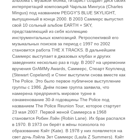
альбома с музыкой Монка, гитарист создаёт диск своих
интерпретаций композиций Чарльза Мингуса (Charles
Mingus) под названием PEGGY'S BLUE SKYLIGHT,
выпущенный в конце 2000. В 2003 Саммерс выпустил
свой 10 сольный альбом EARTH + SKY,
представляющий из себя коллекцию
инструментальных композиций. Ретроспективой его
музыкальных поисков за период с 1997 по 2002
становится работа THE X TRACKS. В дальнейшем
Саммерс выступает в джазовых клубах и других
заведениях несколько раз в году. В 2007 на церемонии
вручения GrAMMy Awards, Саммерс, Стюарт Коупленд
(Stewart Copeland) и Стинг выступили снова вместе как
The Police. Это было первое публичное выступление
группы с 1986. Днём позже группа заявила, что
намерена предпринять мировое турне в
ознаменование 30-й годовщины The Police под
названием The Police Reunion Tour, которое стартует
23 мая 2007. Первой женой Саммерса в 1968
становится Робин Лэйн (Robin Lane). Их брак распался
в 1970. В 1973 он берёт в жёны психолога по
образованию Кэйт (Kate). В 1978 у них появляется на
свет дочь Лэйла Зет Саммерс (Layla Z Summers). Кэйт