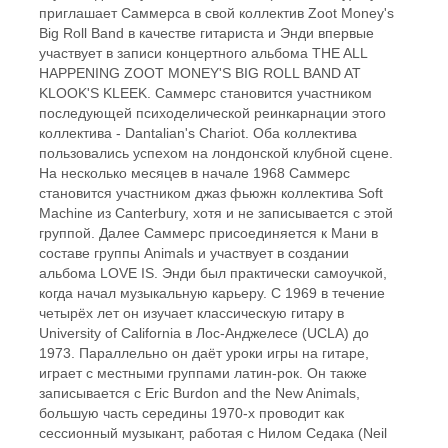
приглашает Саммерса в свой коллектив Zoot Money's
Big Roll Band в качестве гитариста и Энди впервые
участвует в записи концертного альбома THE ALL
HAPPENING ZOOT MONEY'S BIG ROLL BAND AT
KLOOK'S KLEEK. Саммерс становится участником
последующей психоделической реинкарнации этого
коллектива - Dantalian's Chariot. Оба коллектива
пользовались успехом на лондонской клубной сцене.
На несколько месяцев в начале 1968 Саммерс
становится участником джаз фьюжн коллектива Soft
Machine из Canterbury, хотя и не записывается с этой
группой. Далее Саммерс присоединяется к Мани в
составе группы Animals и участвует в создании
альбома LOVE IS. Энди был практически самоучкой,
когда начал музыкальную карьеру. С 1969 в течение
четырёх лет он изучает классическую гитару в
University of California в Лос-Анджелесе (UCLA) до
1973. Параллельно он даёт уроки игры на гитаре,
играет с местными группами латин-рок. Он также
записывается с Eric Burdon and the New Animals,
большую часть середины 1970-х проводит как
сессионный музыкант, работая с Нилом Седака (Neil