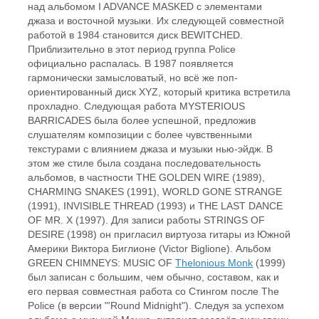
над альбомом I ADVANCE MASKED с элементами
джаза и восточной музыки. Их следующей совместной
работой в 1984 становится диск BEWITCHED.
Приблизительно в этот период группа Police
официально распалась. В 1987 появляется
гармонически замысловатый, но всё же поп-
ориентированный диск XYZ, который критика встретила
прохладно. Следующая работа MYSTERIOUS
BARRICADES была более успешной, предложив
слушателям композиции с более чувственными
текстурами с влиянием джаза и музыки нью-эйдж. В
этом же стиле была создана последовательность
альбомов, в частности THE GOLDEN WIRE (1989),
CHARMING SNAKES (1991), WORLD GONE STRANGE
(1991), INVISIBLE THREAD (1993) и THE LAST DANCE
OF MR. X (1997). Для записи работы STRINGS OF
DESIRE (1998) он пригласил виртуоза гитары из Южной
Америки Виктора Биглионе (Victor Biglione). Альбом
GREEN CHIMNEYS: MUSIC OF
Thelonious Monk
(1999)
был записан с большим, чем обычно, составом, как и
его первая совместная работа со Стингом после The
Police (в версии "'Round Midnight"). Следуя за успехом