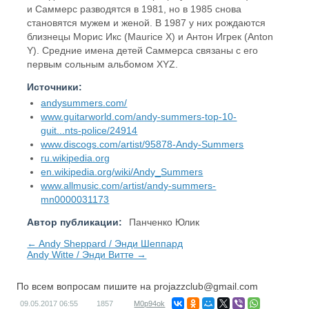
и Саммерс разводятся в 1981, но в 1985 снова
становятся мужем и женой. В 1987 у них рождаются
близнецы Морис Икс (Maurice X) и Антон Игрек (Anton
Y). Средние имена детей Саммерса связаны с его
первым сольным альбомом XYZ.
Источники:
andysummers.com/
www.guitarworld.com/andy-summers-top-10-
guit...nts-police/24914
www.discogs.com/artist/95878-Andy-Summers
ru.wikipedia.org
en.wikipedia.org/wiki/Andy_Summers
www.allmusic.com/artist/andy-summers-
mn0000031173
Автор публикации:
Панченко Юлик
← Andy Sheppard / Энди Шеппард
Andy Witte / Энди Витте →
По всем вопросам пишите на
projazzclub@gmail.com
09.05.2017
06:55
1857
M0p94ok