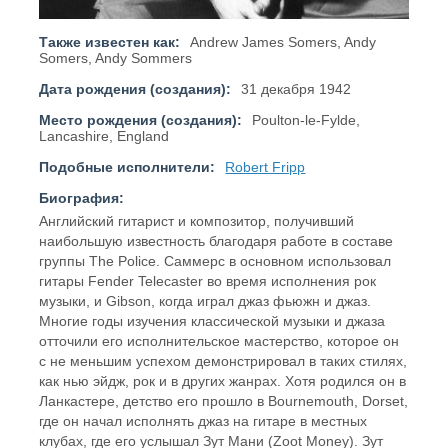
Также известен как:
Andrew James Somers, Andy
Somers, Andy Sommers
Дата рождения (создания):
31 декабря 1942
Место рождения (создания):
Poulton-le-Fylde,
Lancashire, England
Подобные исполнители:
Robert Fripp
Биография:
Английский гитарист и композитор, получивший
наибольшую известность благодаря работе в составе
группы The Police. Саммерс в основном использовал
гитары Fender Telecaster во время исполнения рок
музыки, и Gibson, когда играл джаз фьюжн и джаз.
Многие годы изучения классической музыки и джаза
отточили его исполнительское мастерство, которое он
с не меньшим успехом демонстрировал в таких стилях,
как нью эйдж, рок и в других жанрах. Хотя родился он в
Ланкастере, детство его прошло в Bournemouth, Dorset,
где он начал исполнять джаз на гитаре в местных
клубах, где его услышал Зут Мани (Zoot Money). Зут