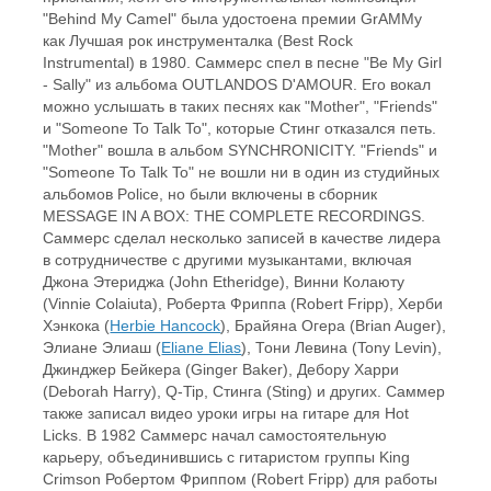
"Behind My Camel" была удостоена премии GrAMMy
как Лучшая рок инструменталка (Best Rock
Instrumental) в 1980. Саммерс спел в песне "Be My Girl
- Sally" из альбома OUTLANDOS D'AMOUR. Его вокал
можно услышать в таких песнях как "Mother", "Friends"
и "Someone To Talk To", которые Стинг отказался петь.
"Mother" вошла в альбом SYNCHRONICITY. "Friends" и
"Someone To Talk To" не вошли ни в один из студийных
альбомов Police, но были включены в сборник
MESSAGE IN A BOX: THE COMPLETE RECORDINGS.
Саммерс сделал несколько записей в качестве лидера
в сотрудничестве с другими музыкантами, включая
Джона Этериджа (John Etheridge), Винни Колаюту
(Vinnie Colaiuta), Роберта Фриппа (Robert Fripp), Херби
Хэнкока (
Herbie Hancock
), Брайяна Огера (Brian Auger),
Элиане Элиаш (
Eliane Elias
), Тони Левина (Tony Levin),
Джинджер Бейкера (Ginger Baker), Дебору Харри
(Deborah Harry), Q-Tip, Стинга (Sting) и других. Саммер
также записал видео уроки игры на гитаре для Hot
Licks. В 1982 Саммерс начал самостоятельную
карьеру, объединившись с гитаристом группы King
Crimson Робертом Фриппом (Robert Fripp) для работы