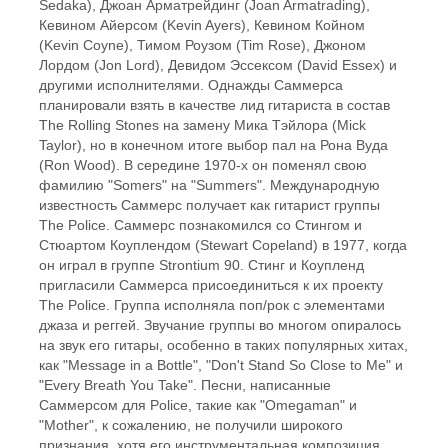
Sedaka), Джоан Арматрейдинг (Joan Armatrading),
Кевином Айерсом (Kevin Ayers), Кевином Койном
(Kevin Coyne), Тимом Роузом (Tim Rose), Джоном
Лордом (Jon Lord), Девидом Эссексом (David Essex) и
другими исполнителями. Однажды Саммерса
планировали взять в качестве лид гитариста в состав
The Rolling Stones на замену Мика Тэйлора (Mick
Taylor), но в конечном итоге выбор пал на Рона Вуда
(Ron Wood). В середине 1970-х он поменял свою
фамилию "Somers" на "Summers". Международную
известность Саммерс получает как гитарист группы
The Police. Саммерс познакомился со Стингом и
Стюартом Коуплендом (Stewart Copeland) в 1977, когда
он играл в группе Strontium 90. Стинг и Коупленд
пригласили Саммерса присоединиться к их проекту
The Police. Группа исполняла поп/рок с элементами
джаза и реггей. Звучание группы во многом опиралось
на звук его гитары, особенно в таких популярных хитах,
как "Message in a Bottle", "Don't Stand So Close to Me" и
"Every Breath You Take". Песни, написанные
Саммерсом для Police, такие как "Omegaman" и
"Mother", к сожалению, не получили широкого
признания, хотя его инструментальная композиция