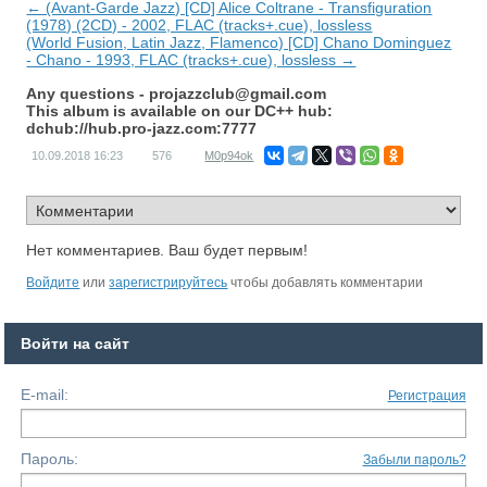
← (Avant-Garde Jazz) [CD] Alice Coltrane - Transfiguration
(1978) (2CD) - 2002, FLAC (tracks+.cue), lossless
(World Fusion, Latin Jazz, Flamenco) [CD] Chano Dominguez
- Chano - 1993, FLAC (tracks+.cue), lossless →
Any questions -
projazzclub@gmail.com
This album is available on our DC++ hub:
dchub://hub.pro-jazz.com:7777
10.09.2018
16:23
576
M0p94ok
Нет комментариев. Ваш будет первым!
Войдите
или
зарегистрируйтесь
чтобы добавлять комментарии
Войти на сайт
E-mail:
Регистрация
Пароль:
Забыли пароль?