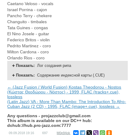
Caetano Veloso - vocals
Israel Porrina - cajon
Pancho Terry - chekere
Changuito - timbales
Tata Guines - congas
El Nino Josele - guitar
Federico Britos - violin
Pedrito Martinez - coro
Milton Cardona - coro
Orlando Rios - coro
Показать
:
Лог создания рипа
Показать
:
Содержание индексной карты (.CUE)
← (Jazz Fusion / World Fusion) Kostas Theodorou - Nostos
(Κώστας Θεοδώρου - Νόστος) - 1999, FLAC (tracks+.cue),
lossless
(Latin Jazz) VA - More Than Mambo: The Introduction To Afro-
Cuban Jazz (2 CD) - 1995, FLAC (image+.cue), lossless →
Any questions -
projazzclub@gmail.com
This album is available on our DC++ hub:
dchub://hub.pro-jazz.com:7777
09.09.2018
19:16
697
M0p94ok