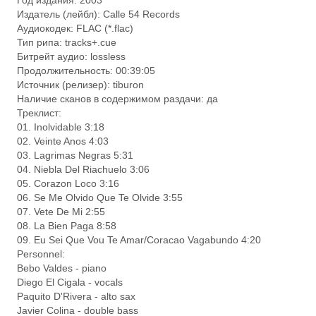
Год издания: 2003
Издатель (лейбл): Calle 54 Records
Аудиокодек: FLAC (*.flac)
Тип рипа: tracks+.cue
Битрейт аудио: lossless
Продолжительность: 00:39:05
Источник (релизер): tiburon
Наличие сканов в содержимом раздачи: да
Треклист:
01. Inolvidable 3:18
02. Veinte Anos 4:03
03. Lagrimas Negras 5:31
04. Niebla Del Riachuelo 3:06
05. Corazon Loco 3:16
06. Se Me Olvido Que Te Olvide 3:55
07. Vete De Mi 2:55
08. La Bien Paga 8:58
09. Eu Sei Que Vou Te Amar/Coracao Vagabundo 4:20
Personnel:
Bebo Valdes - piano
Diego El Cigala - vocals
Paquito D'Rivera - alto sax
Javier Colina - double bass