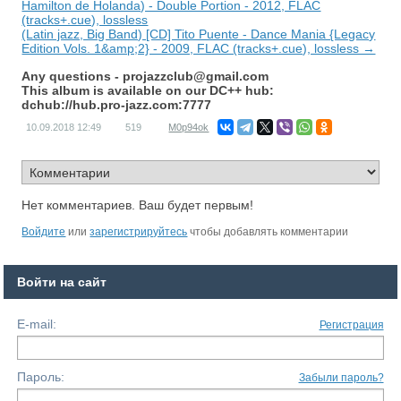
Hamilton de Holanda) - Double Portion - 2012, FLAC
(tracks+.cue), lossless
(Latin jazz, Big Band) [CD] Tito Puente - Dance Mania {Legacy
Edition Vols. 1&amp;2} - 2009, FLAC (tracks+.cue), lossless →
Any questions -
projazzclub@gmail.com
This album is available on our DC++ hub:
dchub://hub.pro-jazz.com:7777
10.09.2018
12:49
519
M0p94ok
Нет комментариев. Ваш будет первым!
Войдите
или
зарегистрируйтесь
чтобы добавлять комментарии
Войти на сайт
E-mail:
Регистрация
Пароль:
Забыли пароль?