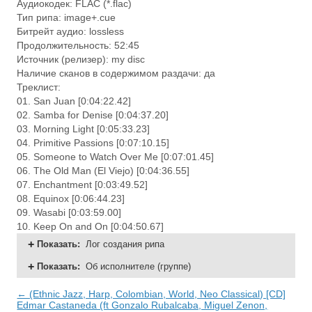
Аудиокодек: FLAC (*.flac)
Тип рипа: image+.cue
Битрейт аудио: lossless
Продолжительность: 52:45
Источник (релизер): my disc
Наличие сканов в содержимом раздачи: да
Треклист:
01. San Juan [0:04:22.42]
02. Samba for Denise [0:04:37.20]
03. Morning Light [0:05:33.23]
04. Primitive Passions [0:07:10.15]
05. Someone to Watch Over Me [0:07:01.45]
06. The Old Man (El Viejo) [0:04:36.55]
07. Enchantment [0:03:49.52]
08. Equinox [0:06:44.23]
09. Wasabi [0:03:59.00]
10. Keep On and On [0:04:50.67]
Показать
:
Лог создания рипа
Показать
:
Об исполнителе (группе)
← (Ethnic Jazz, Harp, Colombian, World, Neo Classical) [CD]
Edmar Castaneda (ft Gonzalo Rubalcaba, Miguel Zenon,