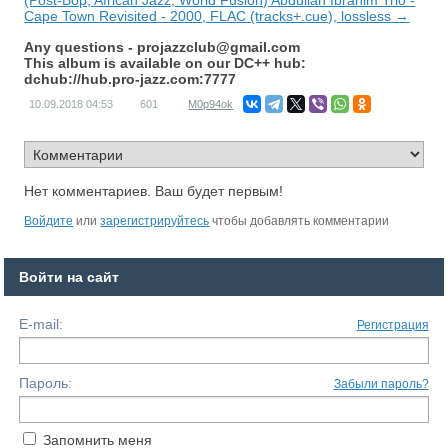
(Post-Bop, African Jazz, World Fusion) Abdullah Ibrahim Trio -
Cape Town Revisited - 2000, FLAC (tracks+.cue), lossless →
Any questions -
projazzclub@gmail.com
This album is available on our DC++ hub:
dchub://hub.pro-jazz.com:7777
10.09.2018
04:53
601
M0p94ok
Нет комментариев. Ваш будет первым!
Войдите
или
зарегистрируйтесь
чтобы добавлять комментарии
Войти на сайт
E-mail:
Регистрация
Пароль:
Забыли пароль?
Запомнить меня