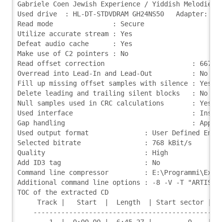
Gabriele Coen Jewish Experience / Yiddish Melodies 
Used drive  : HL-DT-STDVDRAM GH24NS50   Adapter: 0 
Read mode               : Secure
Utilize accurate stream : Yes
Defeat audio cache      : Yes
Make use of C2 pointers : No
Read offset correction                      : 667
Overread into Lead-In and Lead-Out          : No
Fill up missing offset samples with silence : Yes
Delete leading and trailing silent blocks   : No
Null samples used in CRC calculations       : Yes
Used interface                              : Insta
Gap handling                                : Appen
Used output format              : User Defined Enco
Selected bitrate                : 768 kBit/s
Quality                         : High
Add ID3 tag                     : No
Command line compressor         : E:\Programmi\Exac
Additional command line options : -8 -V -T "ARTIST=
TOC of the extracted CD
     Track |   Start  |  Length  | Start sector | E
    -----------------------------------------------