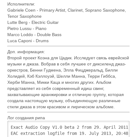
Исполнители:
Gabriele Coen - Primary Artist, Clarinet, Soprano Saxophone,
Tenor Saxophone
Lutte Berg - Electric Guitar
Pietro Lussu - Piano
Marco Loddo - Double Bass
Luca Caponi - Drums
Доп. информация:
Второй проект Коэна для Цадик. Исследует связь еврейской
музыки и джаза. Вобрав в себя лучшее от диксиленд джаз-
оркестров, Бенни Гудмена, Элла Фицджеральд, Билли
Холидей, Кэб Кэллоуэй, Шелли Манна, Терри Гиббса,
Херби Манна, Микки Каца и многих других. Альбом
представляет из себя современный идиш свинг,
захватывающие аранжировки и отличную группу, которая
создала настоящую музыку, объединяющую различные
стили джаза в этом красивом и лирическом альбоме.
Лог создания рипа
Exact Audio Copy V1.0 beta 2 from 29. April 2011
EAC extraction logfile from 19. July 2013, 20:48