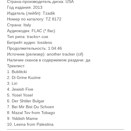
Страна-производитель диска: USA
Год издания: 2013
Издатель (лейбл): Tzadik
Номер по каталогу: TZ 8172
Страна: Italy
Аудиокодек: FLAC (*.flac)
Тип рипа: tracks+.cue
Битрейт аудио: lossless
Продолжительность: 1:04:46
Источник (релизер): another tracker (cif)
Наличие сканов в содержимом раздачи: да
Треклист:
1. Bublitcki
2. Di Grine Kuzine
3. Liri
4. Jewish Five
5. Yosel Yosel
6. Der Shtiler Bulgar
7. Bei Mir Bist Du Schoen
8. Mazal Tov from Tobago
9. Yiddish Mame
10. Leena from Palestina