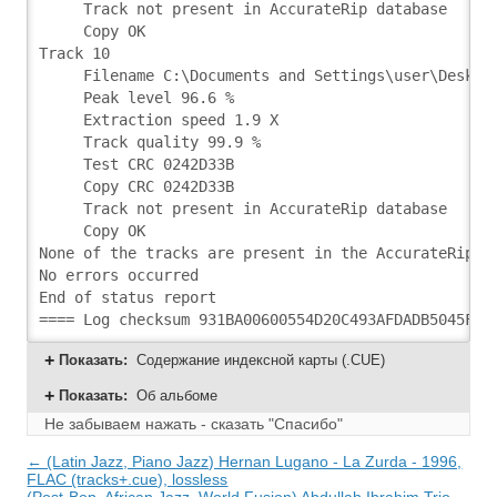
     Track not present in AccurateRip database
     Copy OK
Track 10
     Filename C:\Documents and Settings\user\Deskto
     Peak level 96.6 %
     Extraction speed 1.9 X
     Track quality 99.9 %
     Test CRC 0242D33B
     Copy CRC 0242D33B
     Track not present in AccurateRip database
     Copy OK
None of the tracks are present in the AccurateRip d
No errors occurred
End of status report
Показать
:
Содержание индексной карты (.CUE)
Показать
:
Об альбоме
Не забываем нажать - сказать "Спасибо"
← (Latin Jazz, Piano Jazz) Hernan Lugano - La Zurda - 1996,
FLAC (tracks+.cue), lossless