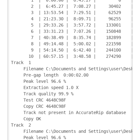
        1  |  0:00.00 |  6:45.27 |         0    |  
        2  |  6:45.27 |  7:08.27 |     30402    |  
        3  | 13:53.54 |  7:29.51 |     62529    |  
        4  | 21:23.30 |  8:09.71 |     96255    |  
        5  | 29:33.26 |  3:57.72 |    133001    |  
        6  | 33:31.23 |  7:07.26 |    150848    |  
        7  | 40:38.49 |  8:35.74 |    182899    |  
        8  | 49:14.48 |  5:00.02 |    221598    |  
        9  | 54:14.50 |  6:42.40 |    244100    |  
       10  | 60:57.15 |  3:48.58 |    274290    |  
Track  1
     Filename C:\Documents and Settings\user\Deskto
     Pre-gap length  0:00:02.00
     Peak level 96.6 %
     Extraction speed 1.0 X
     Track quality 99.9 %
     Test CRC 4648C98F
     Copy CRC 4648C98F
     Track not present in AccurateRip database
     Copy OK
Track  2
     Filename C:\Documents and Settings\user\Deskto
     Peak level 96.6 %