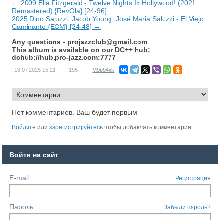
← 2009 Ella Fitzgerald - Twelve Nights In Hollywood! (2021
Remastered) {RevOla} [24-96]
2025 Dino Saluzzi, Jacob Young, José Maria Saluzzi - El Viejo
Caminante {ECM} [24-48] →
Any questions -
projazzclub@gmail.com
This album is available on our DC++ hub:
dchub://hub.pro-jazz.com:7777
18.07.2025
15:21
195
M0p94ok
Нет комментариев. Ваш будет первым!
Войдите
или
зарегистрируйтесь
чтобы добавлять комментарии
Войти на сайт
E-mail:
Регистрация
Пароль:
Забыли пароль?