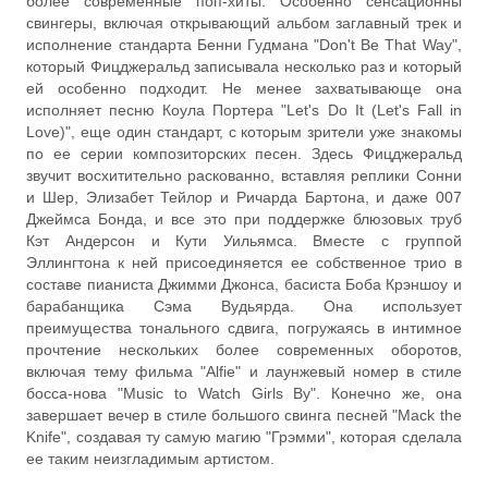
более современные поп-хиты. Особенно сенсационны
свингеры, включая открывающий альбом заглавный трек и
исполнение стандарта Бенни Гудмана "Don't Be That Way",
который Фицджеральд записывала несколько раз и который
ей особенно подходит. Не менее захватывающе она
исполняет песню Коула Портера "Let's Do It (Let's Fall in
Love)", еще один стандарт, с которым зрители уже знакомы
по ее серии композиторских песен. Здесь Фицджеральд
звучит восхитительно раскованно, вставляя реплики Сонни
и Шер, Элизабет Тейлор и Ричарда Бартона, и даже 007
Джеймса Бонда, и все это при поддержке блюзовых труб
Кэт Андерсон и Кути Уильямса. Вместе с группой
Эллингтона к ней присоединяется ее собственное трио в
составе пианиста Джимми Джонса, басиста Боба Крэншоу и
барабанщика Сэма Вудьярда. Она использует
преимущества тонального сдвига, погружаясь в интимное
прочтение нескольких более современных оборотов,
включая тему фильма "Alfie" и лаунжевый номер в стиле
босса-нова "Music to Watch Girls By". Конечно же, она
завершает вечер в стиле большого свинга песней "Mack the
Knife", создавая ту самую магию "Грэмми", которая сделала
ее таким неизгладимым артистом.