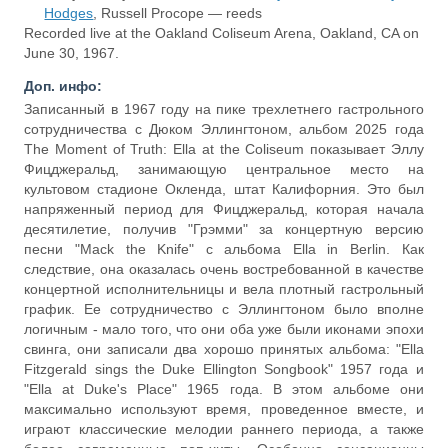
Hodges
, Russell Procope — reeds
Recorded live at the Oakland Coliseum Arena, Oakland, CA on
June 30, 1967.
Доп. инфо:
Записанный в 1967 году на пике трехлетнего гастрольного
сотрудничества с Дюком Эллингтоном, альбом 2025 года
The Moment of Truth: Ella at the Coliseum показывает Эллу
Фицджеральд, занимающую центральное место на
культовом стадионе Окленда, штат Калифорния. Это был
напряженный период для Фицджеральд, которая начала
десятилетие, получив "Грэмми" за концертную версию
песни "Mack the Knife" с альбома Ella in Berlin. Как
следствие, она оказалась очень востребованной в качестве
концертной исполнительницы и вела плотный гастрольный
график. Ее сотрудничество с Эллингтоном было вполне
логичным - мало того, что они оба уже были иконами эпохи
свинга, они записали два хорошо принятых альбома: "Ella
Fitzgerald sings the Duke Ellington Songbook" 1957 года и
"Ella at Duke's Place" 1965 года. В этом альбоме они
максимально используют время, проведенное вместе, и
играют классические мелодии раннего периода, а также