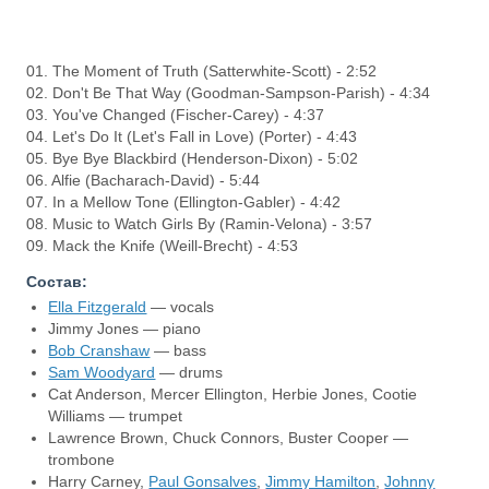
01. The Moment of Truth (Satterwhite-Scott) - 2:52
02. Don't Be That Way (Goodman-Sampson-Parish) - 4:34
03. You've Changed (Fischer-Carey) - 4:37
04. Let's Do It (Let's Fall in Love) (Porter) - 4:43
05. Bye Bye Blackbird (Henderson-Dixon) - 5:02
06. Alfie (Bacharach-David) - 5:44
07. In a Mellow Tone (Ellington-Gabler) - 4:42
08. Music to Watch Girls By (Ramin-Velona) - 3:57
09. Mack the Knife (Weill-Brecht) - 4:53
Состав:
Ella Fitzgerald
— vocals
Jimmy Jones — piano
Bob Cranshaw
— bass
Sam Woodyard
— drums
Cat Anderson, Mercer Ellington, Herbie Jones, Cootie
Williams — trumpet
Lawrence Brown, Chuck Connors, Buster Cooper —
trombone
Harry Carney,
Paul Gonsalves
,
Jimmy Hamilton
,
Johnny