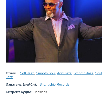
Стили:
Soft Jazz
,
Smooth Soul
,
Acid Jazz
,
Smooth Jazz
,
Soul
Jazz
Издатель (лейбл):
Shanachie Records
Битрейт аудио:
lossless