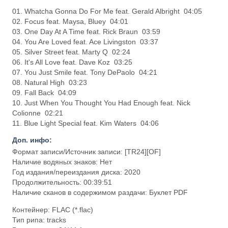
01. Whatcha Gonna Do For Me feat. Gerald Albright 04:05
02. Focus feat. Maysa, Bluey 04:01
03. One Day At A Time feat. Rick Braun 03:59
04. You Are Loved feat. Ace Livingston 03:37
05. Silver Street feat. Marty Q 02:24
06. It's All Love feat. Dave Koz 03:25
07. You Just Smile feat. Tony DePaolo 04:21
08. Natural High 03:23
09. Fall Back 04:09
10. Just When You Thought You Had Enough feat. Nick
Colionne 02:21
11. Blue Light Special feat. Kim Waters 04:06
Доп. инфо:
Формат записи/Источник записи: [TR24][OF]
Наличие водяных знаков: Нет
Год издания/переиздания диска: 2020
Продолжительность: 00:39:51
Наличие сканов в содержимом раздачи: Буклет PDF
Контейнер: FLAC (*.flac)
Тип рипа: tracks