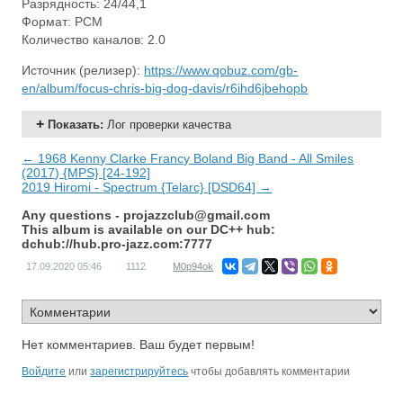
Разрядность: 24/44,1
Формат: PCM
Количество каналов: 2.0
Источник (релизер):
https://www.qobuz.com/gb-
en/album/focus-chris-big-dog-davis/r6ihd6jbehopb
Показать
:
Лог проверки качества
← 1968 Kenny Clarke Francy Boland Big Band - All Smiles
(2017) {MPS} [24-192]
2019 Hiromi - Spectrum {Telarc} [DSD64] →
Any questions -
projazzclub@gmail.com
This album is available on our DC++ hub:
dchub://hub.pro-jazz.com:7777
17.09.2020
05:46
1112
M0p94ok
Нет комментариев. Ваш будет первым!
Войдите
или
зарегистрируйтесь
чтобы добавлять комментарии