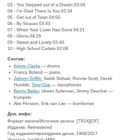
03 - You Stepped out of a Dream 03:08
04 - I’m Glad There Is You 03:34
05 - Get out of Town 04:50
06 - By Strauss 03:43
07 - When Your Lover Has Gone 04:21
08 - Gloria 04:29
09 - Sweet and Lovely 03:40
10 - High School Cadets 02:08
Состав:
Kenny Clarke
— drums
Francy Boland — piano
Johnny Griffin
, Sahib Shihab, Ronnie Scott, Derek
Humble,
Tony Coe
— saxophones
Benny Bailey
, Idrees Sulieman, Jimmy Deuchar —
trumpets
Ake Persson, Erik van Lier — trombones
Доп. инфо:
Формат записи/Источник записи: [TR24][OF]
Издание: Remastered
Год издания/переиздания диска: 1968/2017
Издатель (лейбл): MPS