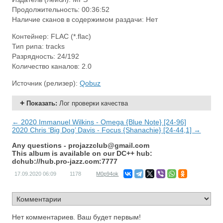
Продолжительность: 00:36:52
Наличие сканов в содержимом раздачи: Нет
Контейнер: FLAC (*.flac)
Тип рипа: tracks
Разрядность: 24/192
Количество каналов: 2.0
Источник (релизер):
Qobuz
Показать
:
Лог проверки качества
← 2020 Immanuel Wilkins - Omega {Blue Note} [24-96]
2020 Chris ‘Big Dog’ Davis - Focus {Shanachie} [24-44,1] →
Any questions -
projazzclub@gmail.com
This album is available on our DC++ hub:
dchub://hub.pro-jazz.com:7777
17.09.2020
06:09
1178
M0p94ok
Нет комментариев. Ваш будет первым!