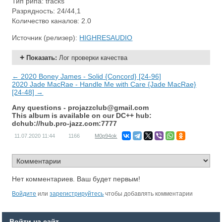
Тип рипа: tracks
Разрядность: 24/44,1
Количество каналов: 2.0
Источник (релизер):
HIGHRESAUDIO
Показать
:
Лог проверки качества
← 2020 Boney James - Solid {Concord} [24-96]
2020 Jade MacRae - Handle Me with Care {Jade MacRae}
[24-48] →
Any questions -
projazzclub@gmail.com
This album is available on our DC++ hub:
dchub://hub.pro-jazz.com:7777
11.07.2020
11:44
1166
M0p94ok
Нет комментариев. Ваш будет первым!
Войдите
или
зарегистрируйтесь
чтобы добавлять комментарии
Войти на сайт