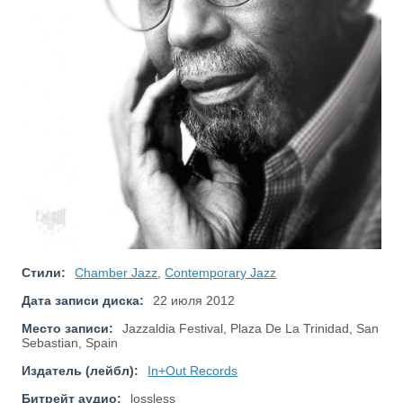
Стили:
Chamber Jazz
,
Contemporary Jazz
Дата записи диска:
22 июля 2012
Место записи:
Jazzaldia Festival, Plaza De La Trinidad, San
Sebastian, Spain
Издатель (лейбл):
In+Out Records
Битрейт аудио:
lossless