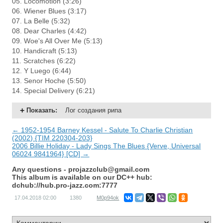
05. Locomotion (3:26)
06. Wiener Blues (3:17)
07. La Belle (5:32)
08. Dear Charles (4:42)
09. Woe's All Over Me (5:13)
10. Handicraft (5:13)
11. Scratches (6:22)
12. Y Luego (6:44)
13. Senor Hoche (5:50)
14. Special Delivery (6:21)
Показать
:
Лог создания рипа
← 1952-1954 Barney Kessel - Salute To Charlie Christian
(2002) {TIM 220304-203}
2006 Billie Holiday - Lady Sings The Blues {Verve, Universal
06024 9841964} [CD] →
Any questions -
projazzclub@gmail.com
This album is available on our DC++ hub:
dchub://hub.pro-jazz.com:7777
17.04.2018
02:00
1380
M0p94ok