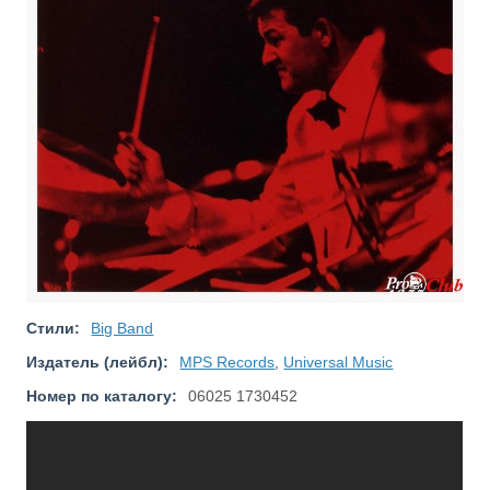
Стили:
Big Band
Издатель (лейбл):
MPS Records
,
Universal Music
Номер по каталогу:
06025 1730452