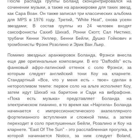
После распада группы Боланд сконцентрировался на
сочинении музыки, а также на аранжировке для таких звезд,
как Сара Воан. Он также записал три классических альбома
для MPS в 1976 году. Третий, "White Heat", снова усеян
звездами; В состав группы из 24 человек входят
саксофонисты Сахиб Шихаб, Ронни Скотт, Сал Нистико,
трубачи Кенни Уиллер, Бенни Бейли, Душко Гойкович и
тромбонисты Фрэнк Розолино и Эрик Ван Льер.
Помимо звездных аранжировок Боланда, Фрэнси внесла
еще две оригинальные композиции. В его "Daffodils" есть
фанковый афро-латинский оттенок с соло Фрэнси, за
которым следует английский тони Коу на кларнете.
Стандартный «Все, что у меня есть - твое» сделан в
неторопливом темпе: первое соло на альте исполняет Коу,
затем идут Шихаб на баритоне и Сади на вибрафоне.
«Пока есть музыка» представляет Боланда на
электрическом пианино, в то время как «Наргила» Боланда
начинается с импрессионистического акапеллярного
фортепианного вступления и сложной темы, а затем
переходит в соло приглушенных Бейли, Розалино и Коу на
кларнете. "East Of The Sun" - это расслабленная прогулка, в
которой начинается Nistico, за ним следует Boland,