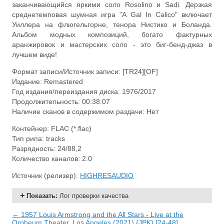
заканчивающийся яркими соло Rosolino и Sadi. Дерзкая
среднетемповая шумная игра "A Gal In Calico" включает
Уиллера на флюгельгорне, тенора Нистико и Боланда.
Альбом модных композиций, богато фактурных
аранжировок и мастерских соло - это биг-бенд-джаз в
лучшем виде!
Формат записи/Источник записи: [TR24][OF]
Издание: Remastered
Год издания/переиздания диска: 1976/2017
Продолжительность: 00:38:07
Наличие сканов в содержимом раздачи: Нет
Контейнер: FLAC (*.flac)
Тип рипа: tracks
Разрядность: 24/88,2
Количество каналов: 2.0
Источник (релизер):
HIGHRESAUDIO
Показать
:
Лог проверки качества
← 1957 Louis Armstrong and the All Stars - Live at the
Orpheum Theater, Los Angeles (2021) {JPK} [24-48]