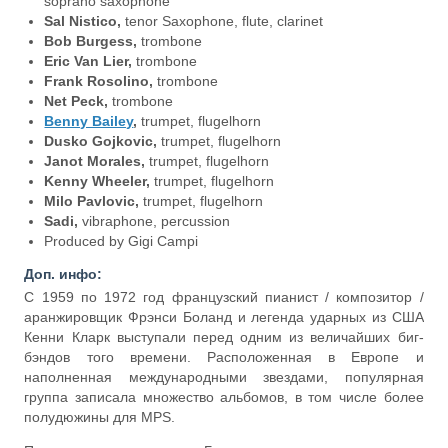
soprano saxophone
Sal Nistico,
tenor Saxophone, flute, clarinet
Bob Burgess,
trombone
Eric Van Lier,
trombone
Frank Rosolino,
trombone
Net Peck,
trombone
Benny Bailey
,
trumpet, flugelhorn
Dusko Gojkovic,
trumpet, flugelhorn
Janot Morales,
trumpet, flugelhorn
Kenny Wheeler,
trumpet, flugelhorn
Milo Pavlovic,
trumpet, flugelhorn
Sadi,
vibraphone, percussion
Produced by Gigi Campi
Доп. инфо:
С 1959 по 1972 год французский пианист / композитор /
аранжировщик Фрэнси Боланд и легенда ударных из США
Кенни Кларк выступали перед одним из величайших биг-
бэндов того времени. Расположенная в Европе и
наполненная международными звездами, популярная
группа записала множество альбомов, в том числе более
полудюжины для MPS.