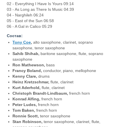
02 - Everything I Have Is Yours 09:14
03 - As Long as There Is Music 04:39
04 - Narghileh 06:24
05 - East of the Sun 06:58
06 - A Gal in Calico 05:29
Состав:
Tony Coe
,
alto saxophone, clarinet, soprano
saxophone, tenor saxophone
Sahib Shihab,
baritone saxophone, flute, soprano
saxophone
Ron Mathewson,
bass
Francy Boland,
conductor, piano, mellophone
Kenny Clare,
drums
Heinz Kretzschmar,
flute, clarinet
Kurt Aderhold,
flute, clarinet
Christoph Brandt-Lindbaum,
french horn
Konrad Alfing,
french horn
Peter Ludes,
french horn
Tom Baken,
french horn
Ronnie Scott,
tenor saxophone
Stan Robinson,
tenor saxophone, clarinet, flute,