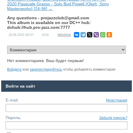
2020 Pasquale Grasso - Solo Bud Powell {Okeh, Sony
Masterworks} [24-96] →
Any questions -
projazzclub@gmail.com
This album is available on our DC++ hub:
dchub://hub.pro-jazz.com:7777
20.06.2021
06:57
1016
M0p94ok
Нет комментариев. Ваш будет первым!
Войдите
или
зарегистрируйтесь
чтобы добавлять комментарии
Войти на сайт
E-mail:
Регистрация
Пароль:
Забыли пароль?