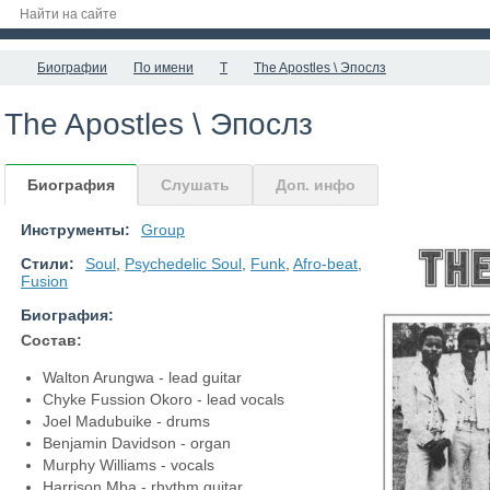
Биографии
По имени
T
The Apostles \ Эпослз
The Apostles \ Эпослз
Биография
Слушать
Доп. инфо
Инструменты:
Group
Стили:
Soul
,
Psychedelic Soul
,
Funk
,
Afro-beat
,
Fusion
Биография:
Состав:
Walton Arungwa - lead guitar
Chyke Fussion Okoro - lead vocals
Joel Madubuike - drums
Benjamin Davidson - organ
Murphy Williams - vocals
Harrison Mba - rhythm guitar