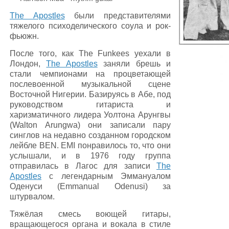
The Apostles
были представителями
тяжелого психоделического соула и рок-
фьюжн.
После того, как The Funkees уехали в
Лондон,
The Apostles
заняли брешь и
стали чемпионами на процветающей
послевоенной музыкальной сцене
Восточной Нигерии. Базируясь в Абе, под
руководством гитариста и
харизматичного лидера Уолтона Арунгвы
(Walton Arungwa) они записали пару
синглов на недавно созданном городском
лейбле BEN. EMI понравилось то, что они
услышали, и в 1976 году группа
отправилась в Лагос для записи
The
Apostles
с легендарным Эммануалом
Оденуси (Emmanual Odenusi) за
штурвалом.
Тяжёлая смесь воющей гитары,
вращающегося органа и вокала в стиле