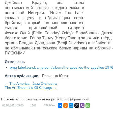
Джеймса Брауна, она стала
неотъемлемой частью каждого дома в
восточной Нигерии. "Never Too Late"
создает сцену с обжигающим соло-
брейком, который, по мнению многих,
сыграл приглашённый гитарист
Феликс Одей (Felix ‘Feladay’ Odey). Барабанщик Джоэл
бас-гитарист Генри Танду (Henry Tandu) заложили твёр
органа Бенджи Дэвидсона (Benji Davidson) в 'Inflation' и 
не обманывают ангельские белые наряды на обложке 
ПЛОХИМИ.
Источники:
pmg-label.bandcamp.com/album/the-apostles-the-apostles-197
Автор публикации:
Панченко Юлик
← The American Jazz Orchestra
The Art Ensemble Of Chicago →
По всем вопросам пишите на
projazzclub@gmail.com
03.08.2021
03:00
1565
M0p94ok