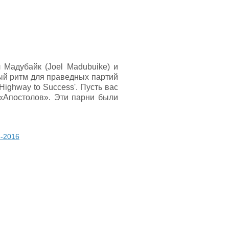
 Мадубайк (Joel Madubuike) и
дый ритм для праведных партий
'Highway to Success'. Пусть вас
«Апостолов». Эти парни были
6-2016