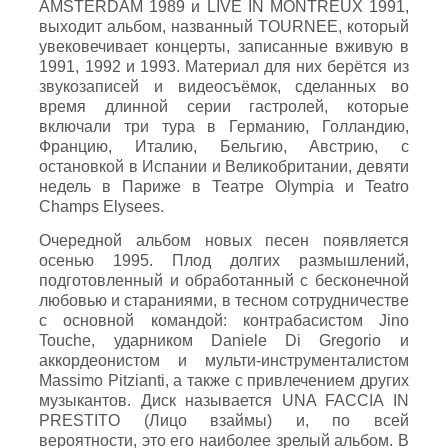
AMSTERDAM 1989 и LIVE IN MONTREUX 1991,
выходит альбом, названный TOURNEE, который
увековечивает концерты, записанные вживую в
1991, 1992 и 1993. Материал для них берётся из
звукозаписей и видеосъёмок, сделанных во
время длинной серии гастролей, которые
включали три тура в Германию, Голландию,
Францию, Италию, Бельгию, Австрию, с
остановкой в Испании и Великобритании, девяти
недель в Париже в Театре Olympia и Teatro
Champs Elysees.
Очередной альбом новых песен появляется
осенью 1995. Плод долгих размышлений,
подготовленный и обработанный с бесконечной
любовью и стараниями, в тесном сотрудничестве
с основной командой: контрабасистом Jino
Touche, ударником Daniele Di Gregorio и
аккордеонистом и мульти-инструменталистом
Massimo Pitzianti, а также с привлечением других
музыкантов. Диск называется UNA FACCIA IN
PRESTITO (Лицо взаймы) и, по всей
вероятности, это его наиболее зрелый альбом. В