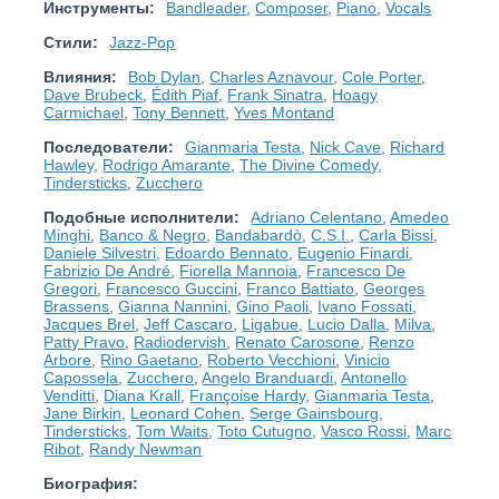
Инструменты:
Bandleader
,
Composer
,
Piano
,
Vocals
Стили:
Jazz-Pop
Влияния:
Bob Dylan
,
Charles Aznavour
,
Cole Porter
,
Dave Brubeck
,
Édith Piaf
,
Frank Sinatra
,
Hoagy
Carmichael
,
Tony Bennett
,
Yves Montand
Последователи:
Gianmaria Testa
,
Nick Cave
,
Richard
Hawley
,
Rodrigo Amarante
,
The Divine Comedy
,
Tindersticks
,
Zucchero
Подобные исполнители:
Adriano Celentano
,
Amedeo
Minghi
,
Banco & Negro
,
Bandabardò
,
C.S.I.
,
Carla Bissi
,
Daniele Silvestri
,
Edoardo Bennato
,
Eugenio Finardi
,
Fabrizio De André
,
Fiorella Mannoia
,
Francesco De
Gregori
,
Francesco Guccini
,
Franco Battiato
,
Georges
Brassens
,
Gianna Nannini
,
Gino Paoli
,
Ivano Fossati
,
Jacques Brel
,
Jeff Cascaro
,
Ligabue
,
Lucio Dalla
,
Milva
,
Patty Pravo
,
Radiodervish
,
Renato Carosone
,
Renzo
Arbore
,
Rino Gaetano
,
Roberto Vecchioni
,
Vinicio
Capossela
,
Zucchero
,
Angelo Branduardi
,
Antonello
Venditti
,
Diana Krall
,
Françoise Hardy
,
Gianmaria Testa
,
Jane Birkin
,
Leonard Cohen
,
Serge Gainsbourg
,
Tindersticks
,
Tom Waits
,
Toto Cutugno
,
Vasco Rossi
,
Marc
Ribot
,
Randy Newman
Биография: