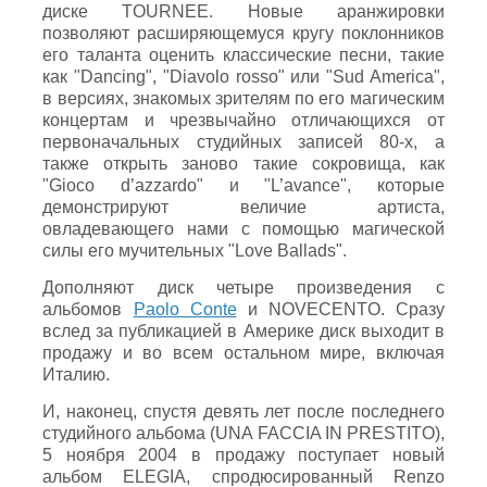
диске TOURNEE. Новые аранжировки
позволяют расширяющемуся кругу поклонников
его таланта оценить классические песни, такие
как "Dancing", "Diavolo rosso" или "Sud America",
в версиях, знакомых зрителям по его магическим
концертам и чрезвычайно отличающихся от
первоначальных студийных записей 80-х, а
также открыть заново такие сокровища, как
"Gioco d’azzardo" и "L’avance", которые
демонстрируют величие артиста,
овладевающего нами с помощью магической
силы его мучительных "Love Ballads".
Дополняют диск четыре произведения с
альбомов
Paolo Conte
и NOVECENTO. Сразу
вслед за публикацией в Америке диск выходит в
продажу и во всем остальном мире, включая
Италию.
И, наконец, спустя девять лет после последнего
студийного альбома (UNA FACCIA IN PRESTITO),
5 ноября 2004 в продажу поступает новый
альбом ELEGIA, спродюсированный Renzo