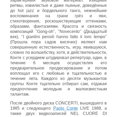
характерный звуковой материал: изящные
ритмы, извилистые и даже пьяные, доведённые
до hot jazz и бордельного танго, нежнейшие
воспоминания на грани грёз и яви,
стихотворения, роскошествующие оттенками,
образами, фантазиями. Красота и связность
композиций "Gong-oh", "Novecento" (Двадцатый
век), "I giardini pensili hanno fatto il loro tempo"
(Прошла пора садов висячих) являют нам
совершенную естественность, игру, явившуюся,
словно по волшебству, хотя, в действительности,
Конте с усердием штудировал репертуар, один, в
течение 6 месяцев осуществляя его
предварительное продюсирование и потом
воплощал его с любовью и тщательностью в
течение лета. Каждого из десяти музыкантов
группы Конте тщательно отбирал сам, отдавая
предпочтение молодым и малоизвестным
талантам.
После двойного диска CONCERTI, вышедшего в
1985 и следующего
Paolo Conte
LIVE 1988, а
также двух видеозаписей NEL CUORE DI