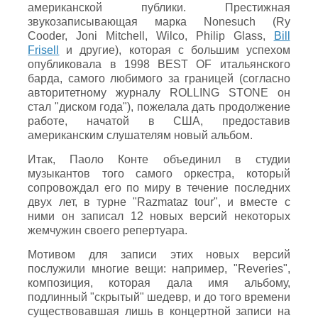
американской публики. Престижная
звукозаписывающая марка Nonesuch (Ry
Cooder, Joni Mitchell, Wilco, Philip Glass,
Bill
Frisell
и другие), которая с большим успехом
опубликовала в 1998 BEST OF итальянского
барда, самого любимого за границей (согласно
авторитетному журналу ROLLING STONE он
стал "диском года"), пожелала дать продолжение
работе, начатой в США, предоставив
американским слушателям новый альбом.
Итак, Паоло Конте объединил в студии
музыкантов того самого оркестра, который
сопровождал его по миру в течение последних
двух лет, в турне "Razmataz tour", и вместе с
ними он записал 12 новых версий некоторых
жемчужин своего репертуара.
Мотивом для записи этих новых версий
послужили многие вещи: например, "Reveries",
композиция, которая дала имя альбому,
подлинный "скрытый" шедевр, и до того времени
существовавшая лишь в концертной записи на