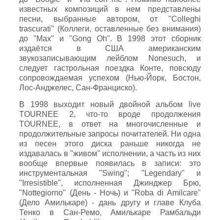
известных композиций в нем представлены
песни, выбранные автором, от "Colleghi
trascurati" (Коллеги, оставленные без внимания)
до "Max" и "Gong Oh". В 1998 этот сборник
издаётся в США американским
звукозаписывающим лейблом Nonesuch, и
следует гастрольная поездка Конте, повсюду
сопровождаемая успехом (Нью-Йорк, Бостон,
Лос-Анджелес, Сан-Франциско).
В 1998 выходит новый двойной альбом live
TOURNEE 2, что-то вроде продолжения
TOURNEE, в ответ на многочисленные и
продолжительные запросы почитателей. Ни одна
из песен этого диска раньше никогда не
издавалась в "живом" исполнении, а часть из них
вообще впервые появилась в записи: это
инструментальная "Swing"; "Legendary" и
"Irresistible", исполненная Джинджер Брю,
"Nottegiorno" (День - Ночь) и "Roba di Amilcare"
(Дело Амилькаре) - дань другу и главе Клуба
Тенко в Сан-Ремо, Амилькаре Рамбальди