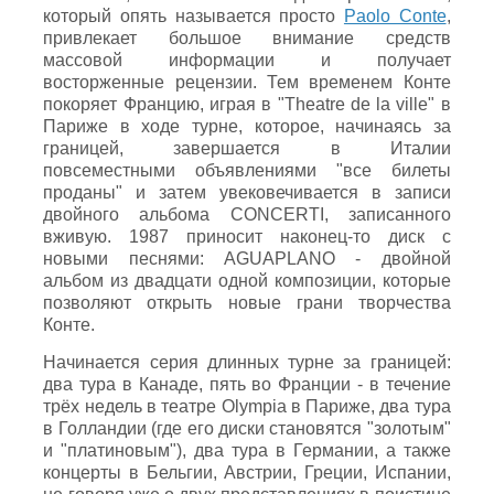
который опять называется просто
Paolo Conte
,
привлекает большое внимание средств
массовой информации и получает
восторженные рецензии. Тем временем Конте
покоряет Францию, играя в "Theatre de la ville" в
Париже в ходе турне, которое, начинаясь за
границей, завершается в Италии
повсеместными объявлениями "все билеты
проданы" и затем увековечивается в записи
двойного альбома CONCERTI, записанного
вживую. 1987 приносит наконец-то диск с
новыми песнями: AGUAPLANO - двойной
альбом из двадцати одной композиции, которые
позволяют открыть новые грани творчества
Конте.
Начинается серия длинных турне за границей:
два тура в Канаде, пять во Франции - в течение
трёх недель в театре Olympia в Париже, два тура
в Голландии (где его диски становятся "золотым"
и "платиновым"), два тура в Германии, а также
концерты в Бельгии, Австрии, Греции, Испании,