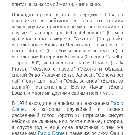
впитанным из самой жизни, книг и кино.
Проходит время, и вот, в середине 60-х он
врывается в рейтинги и топы со своими
композициями, оригинальными и непохожими на
другие: "La coppia piu bella del mondo" (Самая
красивая пара в мире) и "Azzurro" (Лазурный),
исполненные Адриано Челентано, "Insieme a te
non ci sto piu" (С тобой я больше не вместе), в
исполнении Катериной Казелли (Caterina Caselli),
"Tripoli ‘69", исполненной Патти Право (Patty
Pravo), "Messico e nuvole" (Мехико и облака),
спетой Энцо Йаначчи (Enzo Janacci), "Genova per
noi" (Генуя для нас) и "Onda su onda" (Волна за
волной), исполненные Бруно Лауци (Bruno
Lauzi), и многими другими своими песнями…
В 1974 выходит его альбом под названием
Paolo
Conte
, в котором случайный и словно
рассеянный голос короткими штрихами рисует
небольшие личные, или почти личные, истории,
а спустя год – ещё одна пластинка с тем же
названием
Paolo Conte
и такая же по духу. Они и