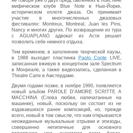
не говоря уже о двух представлениях в поистине
мифическом клубе Blue Note в Нью-Йорке,
историческом оплоте джаза. Он принимает
участие в многочисленных джазовых
фестивалях: Montreux, Montreal, Juan les Pins,
Nancy и многих других. По возвращении из тура
с AGUAPLANO адвокат из Асти решает
позволить себе немного отдыха.
Тем временем, в заполнение творческой паузы,
в 1988 выходит пластинка
Paolo Conte
LIVE,
записанная вживую в концертном зале Spectrum
в Монреале, а также видеозапись, сделанная в
Theatre Carre в Амстердаме.
Двумя годами позже, в ноябре 1990, появляется
новый альбом PAROLE D’AMORE SCRITTE A
MACCHINA (Слова любви, напечатанные на
машинке), новый, поскольку он состоит из не
издававшихся ранее композиций, но, прежде
всего, новый в том смысле, что нам открываются
неожиданные музыкальные отрывки и эпизоды,
совершенно нетипичные для основного