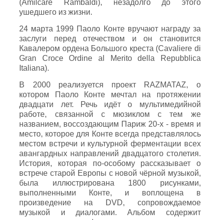
(Amilcare Rambaldi), незадолго до этого
ушедшего из жизни.
24 марта 1999 Паоло Конте вручают награду за
заслуги перед отечеством и он становится
Кавалером ордена Большого креста (Cavaliere di
Gran Croce Ordine al Merito della Repubblica
Italiana).
В 2000 реализуется проект RAZMATAZ, о
котором Паоло Конте мечтал на протяжении
двадцати лет. Речь идёт о мультимедийной
работе, связанной с мюзиклом с тем же
названием, воссоздающим Париж 20-х - время и
место, которое для Конте всегда представлялось
местом встречи и культурной ферментации всех
авангардных направлений двадцатого столетия.
История, которая по-особому рассказывает о
встрече старой Европы с новой чёрной музыкой,
была иллюстрирована 1800 рисунками,
выполненными Конте, и воплощена в
произведение на DVD, сопровождаемое
музыкой и диалогами. Альбом содержит