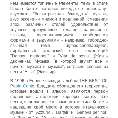
нём имеются типичные элементы "темы в стиле
Паоло Конте", которые никогда не перестанут
изумлять: "бесхитростная благодать" музыки,
вкус эклектики мнимой и подлинной, смешения
эпох, различных стилей, удовольствие от
звучных причудливых текстов, написанных
языком, переполняющимся свободными
формами и выдумками - например, гибридно-
язычная тема "Sijmadicandhapajiee",
виртуальный испанский язык композиций
"Danson metropoli" и "Vita da sosia" (Жизнь
двойника). Музыка, "в которой звучит всё и
ничего, музыка в музыке", согласно словам из
песни "Elisir" (Эликсир).
В 1996 в Европе выходит альбом THE BEST OF
Paolo Conte
. Двадцать образцов его творчества,
которые вошли в альбом, являются первой
подлинной антологией карьеры Конте. Это
песни, исполненные в знаменитом стиле Конте и
нашедшие своё место в истории итальянской
музыки - от "Azzurro", "Bartali" и "Genova per noi"
до "Boogie" и "Via con me". Помимо наиболее