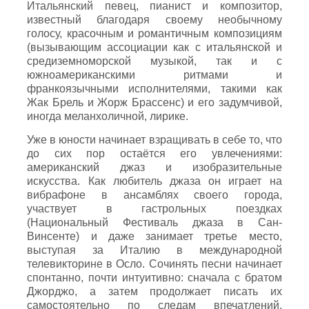
Итальянский певец, пианист и композитор,
известный благодаря своему необычному
голосу, красочным и романтичным композициям
(вызывающим ассоциации как с итальянской и
средиземноморской музыкой, так и с
южноамериканскими ритмами и
франкоязычными исполнителями, такими как
Жак Брель и Жорж Брассенс) и его задумчивой,
иногда меланхоличной, лирике.
Уже в юности начинает взращивать в себе то, что
до сих пор остаётся его увлечениями:
американский джаз и изобразительные
искусства. Как любитель джаза он играет на
вибрафоне в ансамблях своего города,
участвует в гастрольных поездках
(Национальный Фестиваль джаза в Сан-
Винсенте) и даже занимает третье место,
выступая за Италию в международной
телевикторине в Осло. Сочинять песни начинает
спонтанно, почти интуитивно: сначала с братом
Джорджо, а затем продолжает писать их
самостоятельно по следам впечатлений,