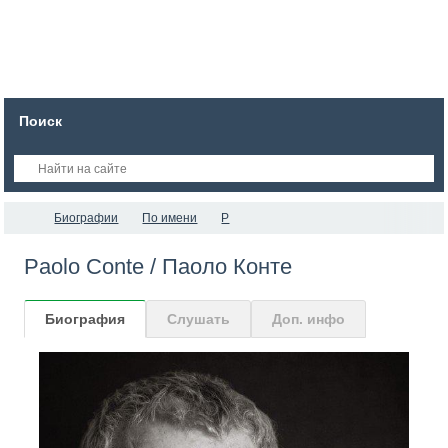
Поиск
Биографии
По имени
P
Paolo Conte / Паоло Конте
Биография
Слушать
Доп. инфо