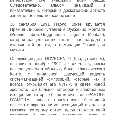
репертуара уже знакомого всем барда.
Следовательно, альбом значимый и
показательный, который в дискографии артиста
занимает абсолютно особое место.
30 сентября 1991 Паоло Конте вручается
Премия Либрекс-Гуггенгейм Эудженио Монтале
(Premio Librex-Guggenheim Eugenio Montale),
которая расценивается как высшая награда в
итальянской поэзии, в номинации "стихи для
музыки".
Следующий диск, NOVECENTO (Двадцатый век),
выходит в октябре 1992 и является удачным
возвращением в оболочку более классического
Конте, с гениальной, дарующей радость
систематизацией композиций, которые, как и
всегда, открывают его музыку в свете новой
зрелости. Там больше нет хоров и электронных
изощрений, которые были типичны для PAROLE
D’AMORE, однако присутствует блестящий
оркестр с вкраплениями ассоциаций о джазе и
мюзикле, которому артист предоставляет свой