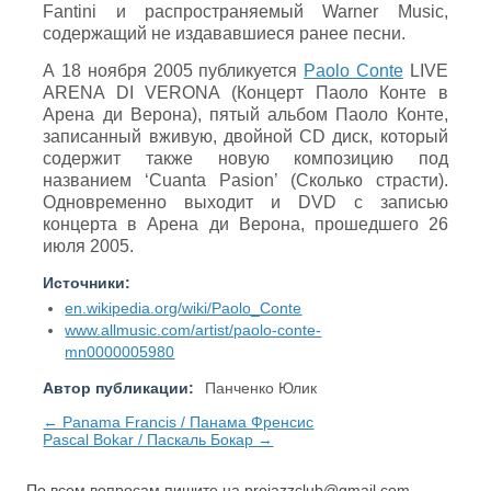
Fantini и распространяемый Warner Music,
содержащий не издававшиеся ранее песни.
А 18 ноября 2005 публикуется
Paolo Conte
LIVE
ARENA DI VERONA (Концерт Паоло Конте в
Арена ди Верона), пятый альбом Паоло Конте,
записанный вживую, двойной CD диск, который
содержит также новую композицию под
названием ‘Cuanta Pasion’ (Сколько страсти).
Одновременно выходит и DVD с записью
концерта в Арена ди Верона, прошедшего 26
июля 2005.
Источники:
en.wikipedia.org/wiki/Paolo_Conte
www.allmusic.com/artist/paolo-conte-
mn0000005980
Автор публикации:
Панченко Юлик
← Panama Francis / Панама Френсис
Pascal Bokar / Паскаль Бокар →
По всем вопросам пишите на
projazzclub@gmail.com