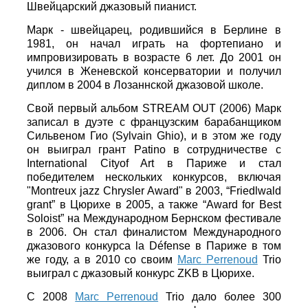
Швейцарский джазовый пианист.
Марк - швейцарец, родившийся в Берлине в
1981, он начал играть на фортепиано и
импровизировать в возрасте 6 лет. До 2001 он
учился в Женевской консерватории и получил
диплом в 2004 в Лозаннской джазовой школе.
Cвой первый альбом STREAM OUT (2006) Марк
записал в дуэте с французским барабанщиком
Сильвеном Гио (Sylvain Ghio), и в этом же году
он выиграл грант Patino в сотрудничестве с
International Cityof Art в Париже и стал
победителем нескольких конкурсов, включая
"Montreux jazz Chrysler Award" в 2003, “Friedlwald
grant” в Цюрихе в 2005, а также “Award for Best
Soloist” на Международном Бернском фестивале
в 2006. Он стал финалистом Международного
джазового конкурса la Défense в Париже в том
же году, а в 2010 со своим
Marc Perrenoud
Trio
выиграл с джазовый конкурс ZKB в Цюрихе.
С 2008
Marc Perrenoud
Trio дало более 300