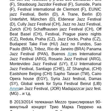
(F), Strasbourg Jazzdor Festival (F), Sunside, Paris
(F), Festival international de Clermont (F), EUNIC
jazz Festival, Berlin (D), A Trane, Berlin (D)
Unterfahrt, München (D), Eldenear Jazz Festival
(D), Cully Jazz Festival (CH), Jazz no Jazz Festival,
Zurich (CH) Schaffhausen jazz Festival (CH), Off
Beat Basel (CH), Festival, Prague piano nights
(CZ), Reduta, Praha (CZ), Jazz Docks, Praha (CZ),
Budapest Take Five (HU) Jazz no Fundos, Sao
Paulo (BRA), Triboz, Rio de Janeiro (BRA) Panama
Jazz Festival (PAN), Buenos
Air
es International
Jazz Festival (ARG), Rosario Jazz Festival (ARG),
Montevideo Jazz Festival (UY), E.U International
Jazz Festival, Santiago (CHE), JZ Shanghai, (CHI)
Eastshore Beijing (CHI) Sapho Taiwan (TW), Cairo
Opera house (EGY), Syria Jazz festival, Damas
(SY), Global week for Syria Festival Beirut (LIB)
Amm
an Jazz Festival, (JOR) Madajazzcar jazz fest.
(MG) .. и т.д.
В 2013/2014 телеканал Mezzo транслировал 90-
минутный концерт Трио Марка Перрено на