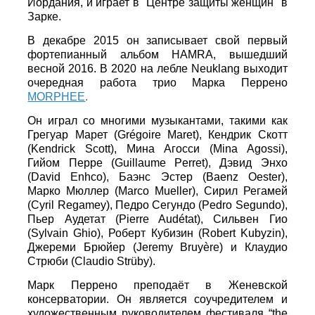
Иордания, и играет в "Центре защиты женщин" в
Зарке.
В декабре 2015 он записывает свой первый
фортепианный альбом HAMRA, вышедший
весной 2016. В 2020 на лебле Neuklang выходит
очередная работа трио Марка Перрено
MORPHEE
.
Он играл со многими музыкантами, такими как
Грегуар Марет (Grégoire Maret), Кендрик Скотт
(Kendrick Scott), Мина Агосси (Mina Agossi),
Гийом Перре (Guillaume Perret), Дэвид Энхо
(David Enhco), Баэнс Эстер (Baenz Oester),
Марко Мюллер (Marco Mueller), Сирил Регамей
(Cyril Regamey), Педро Сегундо (Pedro Segundo),
Пьер Аудетат (Pierre Audétat), Сильвен Гио
(Sylvain Ghio), Роберт Кубизин (Robert Kubyzin),
Джереми Брюйер (Jeremy Bruyère) и Клаудио
Стрюби (Claudio Strüby).
Марк Перрено преподаёт в Женевской
консерватории. Он является соучредителем и
художественным руководителем фестиваля “the