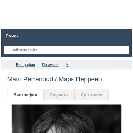
Поиск
Биографии
По имени
M
Marc Perrenoud / Марк Перрено
Биография
Слушать
Доп. инфо