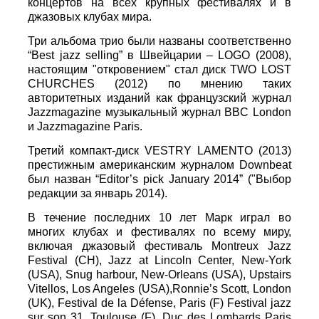
концертов на всех крупных фестивалях и в
джазовых клубах мира.
Три альбома трио были названы соответственно
“Best jazz selling” в Швейцарии – LOGO (2008),
настоящим "откровением" стал диск TWO LOST
CHURCHES (2012) по мнению таких
авторитетных изданий как французский журнал
Jazzmagazine музыкальный журнал BBC London
и Jazzmagazine Paris.
Третий компакт-диск VESTRY LAMENTO (2013)
престижным американским журналом Downbeat
был назван “Editor’s pick January 2014” ("Выбор
редакции за январь 2014).
В течение последних 10 лет Марк играл во
многих клубах и фестивалях по всему миру,
включая джазовый фестиваль Montreux Jazz
Festival (CH), Jazz at Lincoln Center, New-York
(USA), Snug harbour, New-Orleans (USA), Upstairs
Vitellos, Los Angeles (USA),Ronnie’s Scott, London
(UK), Festival de la Défense, Paris (F) Festival jazz
sur son 31, Toulouse (F), Duc des Lombards Paris