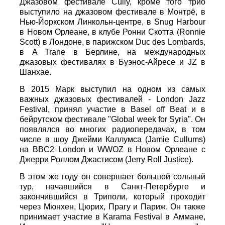
Джазовом фестивале Cully, кроме того трио
выступило на джазовом фестивале в Монтрё, в
Нью-Йоркском Линкольн-центре, в Snug Harbour
в Новом Орлеане, в клубе Ронни Скотта (Ronnie
Scott) в Лондоне, в парижском Duc des Lombards,
в A Trane в Берлине, на международных
джазовых фестивалях в Буэнос-Айресе и JZ в
Шанхае.
В 2015 Марк выступил на одном из самых
важных джазовых фестивалей - London Jazz
Festival, принял участие в Basel off Beat и в
бейрутском фестивале "Global week for Syria". Он
появлялся во многих радиопередачах, в том
числе в шоу Джейми Каллумса (Jamie Cullums)
на BBC2 London и WWOZ в Новом Орлеане с
Джерри Роллом Джастисом (Jerry Roll Justice).
В этом же году он совершает большой сольный
тур, начавшийся в Санкт-Петербурге и
закончившийся в Триполи, который проходит
через Мюнхен, Цюрих, Прагу и Париж. Он также
принимает участие в Karama Festival в Аммане,