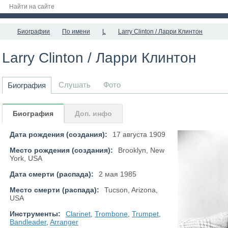
Биографии
По имени
L
Larry Clinton / Ларри Клинтон
Larry Clinton / Ларри Клинтон
Слушать
Фото
Биография
Биография
Доп. инфо
Дата рождения (создания):
17 августа 1909
Место рождения (создания):
Brooklyn, New
York, USA
Дата смерти (распада):
2 мая 1985
Место смерти (распада):
Tucson, Arizona,
USA
Инструменты:
Clarinet
,
Trombone
,
Trumpet
,
Bandleader
,
Arranger