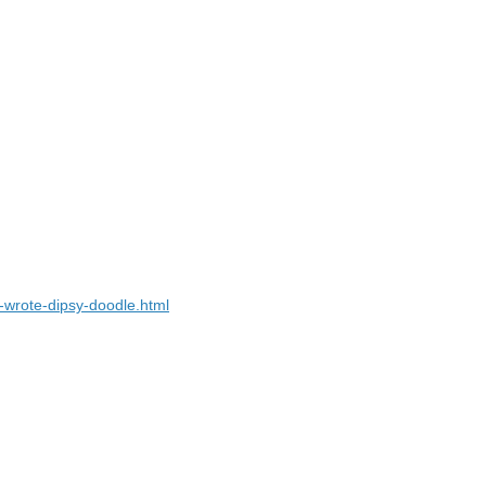
-wrote-dipsy-doodle.html