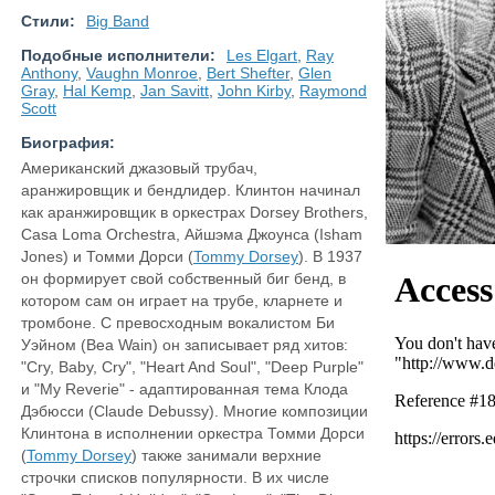
Стили:
Big Band
Подобные исполнители:
Les Elgart
,
Ray
Anthony
,
Vaughn Monroe
,
Bert Shefter
,
Glen
Gray
,
Hal Kemp
,
Jan Savitt
,
John Kirby
,
Raymond
Scott
Биография:
Американский джазовый трубач,
аранжировщик и бендлидер. Клинтон начинал
как аранжировщик в оркестрах Dorsey Brothers,
Casa Loma Orchestra, Айшэма Джоунса (Isham
Jones) и Томми Дорси (
Tommy Dorsey
). В 1937
он формирует свой собственный биг бенд, в
котором сам он играет на трубе, кларнете и
тромбоне. С превосходным вокалистом Би
Уэйном (Bea Wain) он записывает ряд хитов:
"Cry, Baby, Cry", "Heart And Soul", "Deep Purple"
и "My Reverie" - адаптированная тема Клода
Дэбюсси (Claude Debussy). Многие композиции
Клинтона в исполнении оркестра Томми Дорси
(
Tommy Dorsey
) также занимали верхние
строчки списков популярности. В их числе