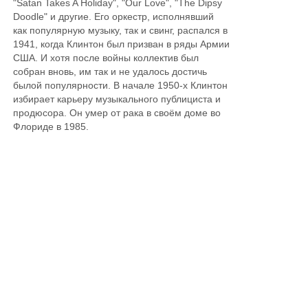
"Satan Takes A Holiday", "Our Love", "The Dipsy
Doodle" и другие. Его оркестр, исполнявший
как популярную музыку, так и свинг, распался в
1941, когда Клинтон был призван в ряды Армии
США. И хотя после войны коллектив был
собран вновь, им так и не удалось достичь
былой популярности. В начале 1950-х Клинтон
избирает карьеру музыкального публициста и
продюсора. Он умер от рака в своём доме во
Флориде в 1985.