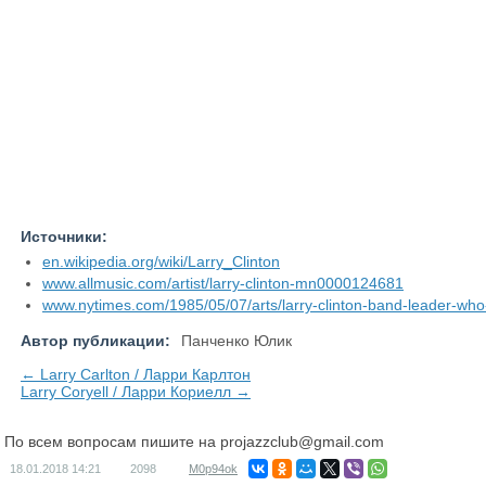
Источники:
en.wikipedia.org/wiki/Larry_Clinton
www.allmusic.com/artist/larry-clinton-mn0000124681
www.nytimes.com/1985/05/07/arts/larry-clinton-band-leader-who
Автор публикации:
Панченко Юлик
← Larry Carlton / Ларри Карлтон
Larry Coryell / Ларри Кориелл →
По всем вопросам пишите на
projazzclub@gmail.com
18.01.2018
14:21
2098
M0p94ok