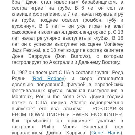
брат Джон стал известным барабанщиком, а
сестра играет на трубе. В 6 лет он сел за
клавиши фортепиано, в 7 лет начал изучать игру
на трубе, позднее освоил тромбон, тубу и
еуфониум. В 9 лет – он уже играл на альт
саксофоне и возглавлял диксиленд оркестр. С 13
лет начал регулярно выступать в клубах. В 16
лет он с успехом выступает на сцене Monterey
Jazz Festival, а с 18 лет входит в состав квинтета
Дона Барроуса (Don Burrows), с которым
гастролирует по Австралии и Дальнему Востоку.
В 1987 он посещает США в составе группы Реда
Родни (
Red Rodney
) и скоро становится
довольно популярной фигурой в европейских
фестивальных кругах, включая выступления в
Montreux, Pori и the North Sea. Двумя годами
позже в США фирма Atlantic одновременно
выпускает его два альбома - POSTCARDS
FROM DOWN UNDER и SWISS ENCOUNTER.
Как тромбонист он принимает участие в
гастролях Philip Morris Superband под
управлением Джина Харриса (
Gene Harris
).