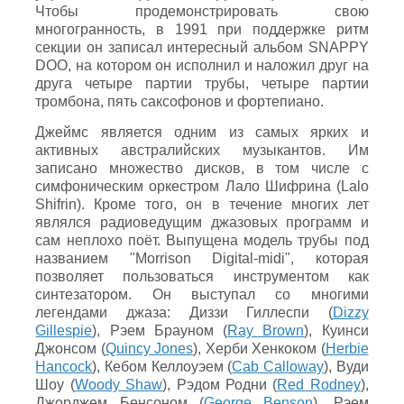
Чтобы продемонстрировать свою
многогранность, в 1991 при поддержке ритм
секции он записал интересный альбом SNAPPY
DOO, на котором он исполнил и наложил друг на
друга четыре партии трубы, четыре партии
тромбона, пять саксофонов и фортепиано.
Джеймс является одним из самых ярких и
активных австралийских музыкантов. Им
записано множество дисков, в том числе с
симфоническим оркестром Лало Шифрина (Lalo
Shifrin). Кроме того, он в течение многих лет
являлся радиоведущим джазовых программ и
сам неплохо поёт. Выпущена модель трубы под
названием "Morrison Digital-midi", которая
позволяет пользоваться инструментом как
синтезатором. Он выступал со многими
легендами джаза: Диззи Гиллеспи (
Dizzy
Gillespie
), Рэем Брауном (
Ray Brown
), Куинси
Джонсом (
Quincy Jones
), Херби Хенкоком (
Herbie
Hancock
), Кебом Келлоуэем (
Cab Calloway
), Вуди
Шоу (
Woody Shaw
), Рэдом Родни (
Red Rodney
),
Джорджем Бенсоном (
George Benson
), Рэем