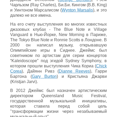
Чарльзом (Ray Charles), Би.Би. Кингом (B.B. King)
и Уинтоном Марсалисом (
Wynton Marsalis
), и это
далеко не все имена.
На его счету выступления во многих известных
джазовых клубах - The Blue Note и Village
Vanguard в Нью-Йорке, New Morning в Париже,
The Tokyo Blue Note и Ronnie Scotts в Лондоне. В
2000 он написал музыку, открывавшую
Олимпийские игры в Сиднее. Джеймс был
советником по артистам для серии концертов
“Kaleidoscope” под эгидой Sydney Symphony, в
котором прошли выступления Чика Кориа (
Chick
Corea
), Дайянн Ривз (
Dianne Reeves
), Гарри
Бартона (
Gary Burton
) и Кристьяна Джарви
(Kristjan Jarvi).
В 2012 Джеймс был назначен артистическим
директором Queensland Music Festival,
государственной музыкальной инициативы,
которая ставила перед собой цель
"трансформации жизни через незабываемый
музыкальный опыт".