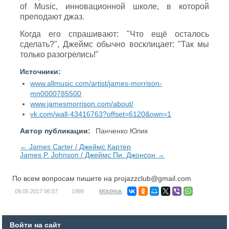
of Music, инновационной школе, в которой
преподают джаз.
Когда его спрашивают: "Что ещё осталось
сделать?", Джеймс обычно восклицает: "Так мы
только разогрелись!"
Источники:
www.allmusic.com/artist/james-morrison-
mn0000785500
www.jamesmorrison.com/about/
vk.com/wall-43416763?offset=6120&own=1
Автор публикации:
Панченко Юлик
← James Carter / Джеймс Картер
James P. Johnson / Джеймс Пи. Джонсон →
По всем вопросам пишите на
projazzclub@gmail.com
09.05.2017
06:57
1999
M0p94ok
Войти на сайт