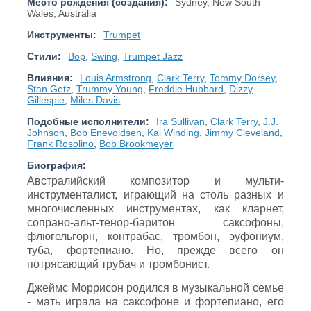
Место рождения (создания):
Sydney, New South
Wales, Australia
Инструменты:
Trumpet
Стили:
Bop
,
Swing
,
Trumpet Jazz
Влияния:
Louis Armstrong
,
Clark Terry
,
Tommy Dorsey
,
Stan Getz
,
Trummy Young
,
Freddie Hubbard
,
Dizzy
Gillespie
,
Miles Davis
Подобные исполнители:
Ira Sullivan
,
Clark Terry
,
J.J.
Johnson
,
Bob Enevoldsen
,
Kai Winding
,
Jimmy Cleveland
,
Frank Rosolino
,
Bob Brookmeyer
Биография:
Австралийский композитор и мульти-
инструменталист, играющий на столь разных и
многочисленных инструментах, как кларнет,
сопрано-альт-тенор-баритон саксофоны,
флюгельгорн, контрабас, тромбон, эуфониум,
туба, фортепиано. Но, прежде всего он
потрясающий трубач и тромбонист.
Джеймс Моррисон родился в музыкальной семье
- мать играла на саксофоне и фортепиано, его