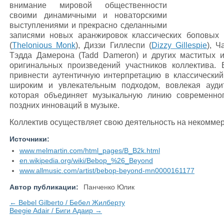
внимание мировой общественности
своими динамичными и новаторскими
выступлениями и прекрасно сделанными
записями новых аранжировок классических боповых 
(
Thelonious Monk
), Диззи Гиллеспи (
Dizzy Gillespie
), Ч
Тэдда Дамерона (Tadd Dameron) и других маститых и
оригинальных произведений участников коллектива.
привнести аутентичную интерпретацию в классический
широким и увлекательным подходом, вовлекая ауди
которая объединяет музыкальную линию современног
поздних инноваций в музыке.
Коллектив осуществляет свою деятельность на некоммер
Источники:
www.melmartin.com/html_pages/B_B2k.html
en.wikipedia.org/wiki/Bebop_%26_Beyond
www.allmusic.com/artist/bebop-beyond-mn0000161177
Автор публикации:
Панченко Юлик
← Bebel Gilberto / Бебел Жилберту
Beegie Adair / Биги Адаир →