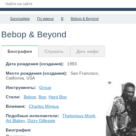
Биографии
По имени
B
Bebop & Beyond
Bebop & Beyond
Биография
Слушать
Доп. инфо
Дата рождения (создания):
1983
Место рождения (создания):
San Francisco,
California, USA
Инструменты:
Group
Стили:
Bebop
,
Bop
,
Hard Bop
Влияния:
Charles Mingus
Подобные исполнители:
Thelonious Monk
,
Art Blakey
,
Dizzy Gillespie
Биография: