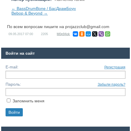
← BassDrumBone / БасДрамБоун
Bebop & Beyond →
По всем вопросам пишите на
projazzclub@gmail.com
09.05.2017
07:00
2205
M0p94ok
Войти на сайт
E-mail:
Регистрация
Пароль:
Забыли пароль?
Запомнить меня