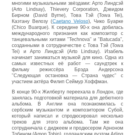
многими музыкальными звёздами: Арто Линдсэй
(Arto Lindsay), Thievery Corporation, Дэвидом
Бирном (David Byrne), Това Тэй (Towa Tei),
Каэтану Велозу (
Caetano Veloso
), Чико Буарке
(Chico Buarque). К середине 90-х она добилась
международного признания как композитор с
танцевальными хитами "Technova" и "Batucada",
созданными в сотрудничестве с Това Тэй (Towa
Tei) и Арто Линдсэй (Arto Lindsay). Изабель
начинает заниматься музыкой для кино. Одна из
самых известных её работ — саундтрек к
фильму режиссёра Брэда Андерсона
"Следующая остановка — Страна чудес" с
участием актёра Филип Сеймур Хоффман.
В конце 90-х Жилберту переехала в Лондон, где
занялась подготовкой материала для дебютного
альбома. В Англии она познакомилась с
сербским музыкантом и композитором Субой,
который написал и спродюсировал несколько
треков для этого альбома. Там же она
сотрудничала с диджеем и продюсером Арноном
Тобином (Amon Tobin), голландским дуэтом Arling