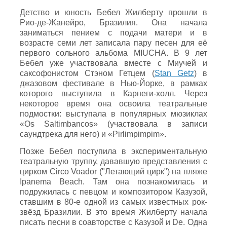
Детство и юность Бебел Жилберту прошли в
Рио-де-Жанейро, Бразилия. Она начала
заниматься пением с подачи матери и в
возрасте семи лет записала пару песен для её
первого сольного альбома MIUCHA. В 9 лет
Бебел уже участвовала вместе с Миучей и
саксофонистом Стэном Гетцем (
Stan Getz
) в
джазовом фестивале в Нью-Йорке, в рамках
которого выступила в Карнеги-холл. Через
некоторое время она освоила театральные
подмостки: выступала в популярных мюзиклах
«Os Saltimbancos» (участвовала в записи
саундтрека для него) и «Pirlimpimpim».
Позже Бебел поступила в экспериментальную
театральную труппу, дававшую представления с
цирком Circo Voador ("Летающий цирк") на пляже
Ipanema Beach. Там она познакомилась и
подружилась с певцом и композитором Казузой,
ставшим в 80-е одной из самых известных рок-
звёзд Бразилии. В это время Жилберту начала
писать песни в соавторстве с Казузой и De. Одна