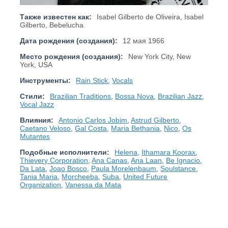
Также известен как:
Isabel Gilberto de Oliveira, Isabel
Gilberto, Bebelucha
Дата рождения (создания):
12 мая 1966
Место рождения (создания):
New York City, New
York, USA
Инструменты:
Rain Stick
,
Vocals
Стили:
Brazilian Traditions
,
Bossa Nova
,
Brazilian Jazz
,
Vocal Jazz
Влияния:
Antonio Carlos Jobim
,
Astrud Gilberto
,
Caetano Veloso
,
Gal Costa
,
Maria Bethania
,
Nico
,
Os
Mutantes
Подобные исполнители:
Helena
,
Ithamara Koorax
,
Thievery Corporation
,
Ana Canas
,
Ana Laan
,
Be Ignacio
,
Da Lata
,
Joao Bosco
,
Paula Morelenbaum
,
Soulstance
,
Tania Maria
,
Morcheeba
,
Suba
,
United Future
Organization
,
Vanessa da Mata