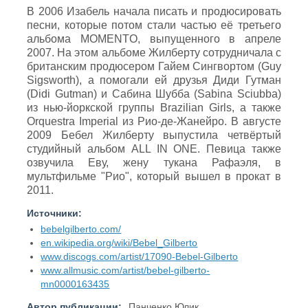
В 2006 Изабель начала писать и продюсировать
песни, которые потом стали частью её третьего
альбома MOMENTO, выпущенного в апреле
2007. На этом альбоме Жилберту сотрудничала с
британским продюсером Гайем Сингвортом (Guy
Sigsworth), а помогали ей друзья Диди Гутман
(Didi Gutman) и Сабина Шубба (Sabina Sciubba)
из нью-йоркской группы Brazilian Girls, а также
Orquestra Imperial из Рио-де-Жанейро. В августе
2009 Бебел Жилберту выпустила четвёртый
студийный альбом ALL IN ONE. Певица также
озвучила Еву, жену тукана Рафаэля, в
мультфильме "Рио", который вышел в прокат в
2011.
Источники:
bebelgilberto.com/
en.wikipedia.org/wiki/Bebel_Gilberto
www.discogs.com/artist/17090-Bebel-Gilberto
www.allmusic.com/artist/bebel-gilberto-
mn0000163435
Автор публикации:
Панченко Юлик