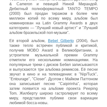
& Cameron и певицей Ниной Мирандой.
Дебютный полноформатный TANTO TEMPO
(2000) был продан тиражом в более чем
миллион копий по всему миру, альбом был
номинирован на Latin Grammy Awards в двух
категориях — "Лучший новый артист" и "Лучший
альбом бразильской поп-музыки".
Её второй альбом,
Bebel Gilberto
(2004), был
также тепло встречен публикой и критикой,
получив MOBO Award в Великобритании, а
устроители музыкальной премии Grammy
отметили его несколькими номинациями. На
популярные треки с дисков Бебел записываются
и выпускаются три альбома ремиксов. Её песни
звучат в кино и на телевидении: в "Nip/Tuck",
"Entourage", "Closer". Дуэтом с Майком Паттоном
она записывает песню "Caipirinha", которая
затем появится на альбоме проекта Peeping
Tom. Жилберту широко гастролирует по всему
миру, представляя публике свои вариации
любимой босса-новы.