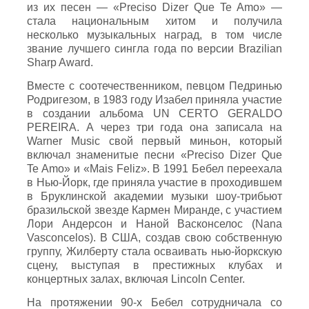
из их песен — «Preciso Dizer Que Te Amo» —
стала национальным хитом и получила
несколько музыкальных наград, в том числе
звание лучшего сингла года по версии Brazilian
Sharp Award.
Вместе с соотечественником, певцом Педринью
Родригезом, в 1983 году Изабел приняла участие
в создании альбома UN CERTO GERALDO
PEREIRA. А через три года она записала на
Warner Music свой первый миньон, который
включал знаменитые песни «Preciso Dizer Que
Te Amo» и «Mais Feliz». В 1991 Бебел переехала
в Нью-Йорк, где приняла участие в проходившем
в Бруклинской академии музыки шоу-трибьют
бразильской звезде Кармен Миранде, с участием
Лори Андерсон и Наной Васконселос (Nana
Vasconcelos). В США, создав свою собственную
группу, Жилберту стала осваивать нью-йоркскую
сцену, выступая в престижных клубах и
концертных залах, включая Lincoln Center.
На протяжении 90-х Бебел сотрудничала со