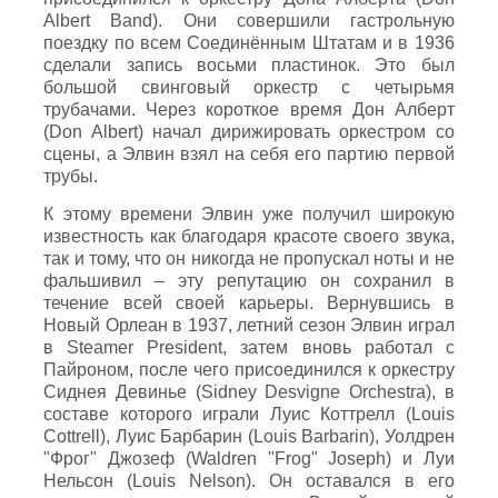
Albert Band). Они совершили гастрольную
поездку по всем Соединённым Штатам и в 1936
сделали запись восьми пластинок. Это был
большой свинговый оркестр с четырьмя
трубачами. Через короткое время Дон Алберт
(Don Albert) начал дирижировать оркестром со
сцены, а Элвин взял на себя его партию первой
трубы.
К этому времени Элвин уже получил широкую
известность как благодаря красоте своего звука,
так и тому, что он никогда не пропускал ноты и не
фальшивил – эту репутацию он сохранил в
течение всей своей карьеры. Вернувшись в
Новый Орлеан в 1937, летний сезон Элвин играл
в Steamer President, затем вновь работал с
Пайроном, после чего присоединился к оркестру
Сиднея Девинье (Sidney Desvigne Orchestra), в
составе которого играли Луис Коттрелл (Louis
Cottrell), Луис Барбарин (Louis Barbarin), Уолдрен
"Фрог" Джозеф (Waldren "Frog" Joseph) и Луи
Нельсон (Louis Nelson). Он оставался в его