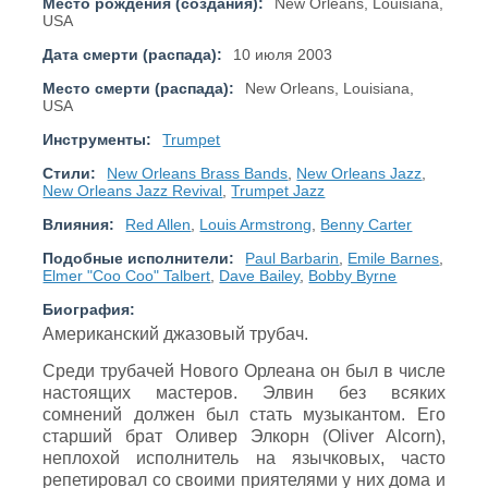
Место рождения (создания):
New Orleans, Louisiana,
USA
Дата смерти (распада):
10 июля 2003
Место смерти (распада):
New Orleans, Louisiana,
USA
Инструменты:
Trumpet
Стили:
New Orleans Brass Bands
,
New Orleans Jazz
,
New Orleans Jazz Revival
,
Trumpet Jazz
Влияния:
Red Allen
,
Louis Armstrong
,
Benny Carter
Подобные исполнители:
Paul Barbarin
,
Emile Barnes
,
Elmer "Coo Coo" Talbert
,
Dave Bailey
,
Bobby Byrne
Биография:
Американский джазовый трубач.
Среди трубачей Нового Орлеана он был в числе
настоящих мастеров. Элвин без всяких
сомнений должен был стать музыкантом. Его
старший брат Оливер Элкорн (Oliver Alcorn),
неплохой исполнитель на язычковых, часто
репетировал со своими приятелями у них дома и