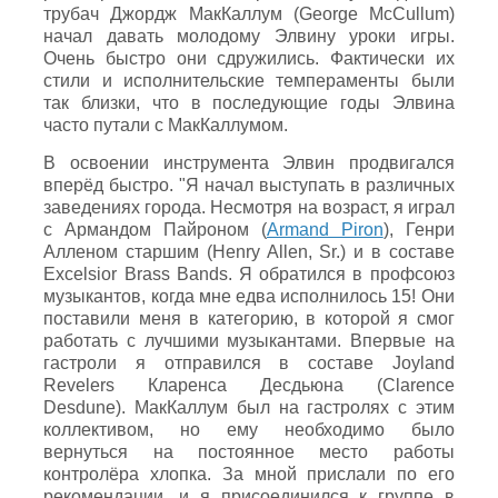
трубач Джордж МакКаллум (George McCullum)
начал давать молодому Элвину уроки игры.
Очень быстро они сдружились. Фактически их
стили и исполнительские темпераменты были
так близки, что в последующие годы Элвина
часто путали с МакКаллумом.
В освоении инструмента Элвин продвигался
вперёд быстро. "Я начал выступать в различных
заведениях города. Несмотря на возраст, я играл
с Армандом Пайроном (
Armand Piron
), Генри
Алленом старшим (Henry Allen, Sr.) и в составе
Excelsior Brass Bands. Я обратился в профсоюз
музыкантов, когда мне едва исполнилось 15! Они
поставили меня в категорию, в которой я смог
работать с лучшими музыкантами. Впервые на
гастроли я отправился в составе Joyland
Revelers Кларенса Десдьюна (Clarence
Desdune). МакКаллум был на гастролях с этим
коллективом, но ему необходимо было
вернуться на постоянное место работы
контролёра хлопка. За мной прислали по его
рекомендации, и я присоединился к группе в