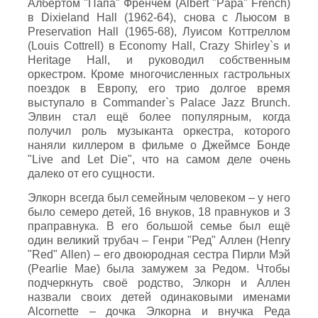
Албертом "Папа" Френчем (Albert "Papa" French)
в Dixieland Hall (1962-64), снова с Льюсом в
Preservation Hall (1965-68), Луисом Коттреллом
(Louis Cottrell) в Economy Hall, Crazy Shirley`s и
Heritage Hall, и руководил собственным
оркестром. Кроме многочисленных гастрольных
поездок в Европу, его трио долгое время
выступало в Commander`s Palace Jazz Brunch.
Элвин стал ещё более популярным, когда
получил роль музыканта оркестра, которого
наняли киллером в фильме о Джеймсе Бонде
"Live and Let Die", что на самом деле очень
далеко от его сущности.
Элкорн всегда был семейным человеком – у него
было семеро детей, 16 внуков, 18 правнуков и 3
праправнука. В его большой семье был ещё
один великий трубач – Генри "Ред" Аллен (Henry
"Red" Allen) – его двоюродная сестра Пирли Мэй
(Pearlie Mae) была замужем за Редом. Чтобы
подчеркнуть своё родство, Элкорн и Аллен
назвали своих детей одинаковыми именами
Alcornette – дочка Элкорна и внучка Реда