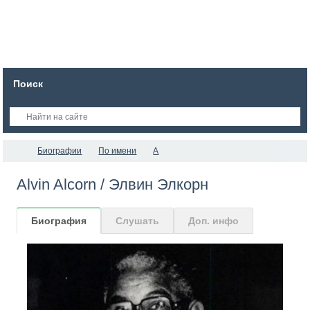
Поиск
Биографии
По имени
A
Alvin Alcorn / Элвин Элкорн
Биография
Слушать
Доп. инфо