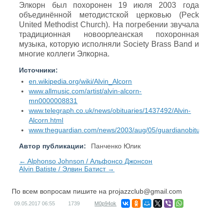
Элкорн был похоронен 19 июля 2003 года
объединённой методистской церковью (Peck
United Methodist Church). На погребении звучала
традиционная новоорлеанская похоронная
музыка, которую исполняли Society Brass Band и
многие коллеги Элкорна.
Источники:
en.wikipedia.org/wiki/Alvin_Alcorn
www.allmusic.com/artist/alvin-alcorn-
mn0000008831
www.telegraph.co.uk/news/obituaries/1437492/Alvin-
Alcorn.html
www.theguardian.com/news/2003/aug/05/guardianobituaries.a
Автор публикации:
Панченко Юлик
← Alphonso Johnson / Альфонсо Джонсон
Alvin Batiste / Элвин Батист →
По всем вопросам пишите на
projazzclub@gmail.com
09.05.2017
06:55
1739
M0p94ok