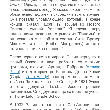
Омахе. Однажды меня не пускали в клуб, так как
я был слишком молод. Я сказал охранникам, что
обязательно должен присоединиться к группе.
Они позвали управляющего, который, в конце
концов, сказал: "Если ты трубач из Нового
Орлеана, сыграй ‘Panama`". Я сделал пару
шагов назад, исполнил отрывок из "Панамы", и
он позволил мне войти в состав. Литтл Бразер
Монтгомери (Little Brother Montgomery) играл в
этом коллективе на пианино".
После первого лета в дороге, Элвин вернулся в
Новый Орлеан и начал работать со многими
группами, включая Арманда Пайрона (
Armand
Piron
) и год в оркестре Капитана Джона Хэнди
(Captain
John Handy
), в котором он занял место
трубача Ли Коллинса (Lee Collins). В 1931 Элвин
и его девушка Lulsbia Joseph решили
пожениться. Они дружили ещё со времени учёбы
в Thomy Lafon Grade School.
В 1932 Элвин отправился в Сан-Антонио, где
присоединился к оркестру Дона Алберта (Don