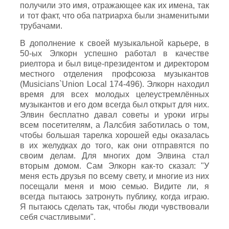
получили это имя, отражающее как их имена, так
и тот факт, что оба патриарха были знаменитыми
трубачами.
В дополнение к своей музыкальной карьере, в
50-ых Элкорн успешно работал в качестве
риелтора и был вице-президентом и директором
местного отделения профсоюза музыкантов
(Musicians`Union Local 174-496). Элкорн находил
время для всех молодых целеустремлённых
музыкантов и его дом всегда был открыт для них.
Элвин бесплатно давал советы и уроки игры
всем посетителям, а Лалсбия заботилась о том,
чтобы большая тарелка хорошей еды оказалась
в их желудках до того, как они отправятся по
своим делам. Для многих дом Элвина стал
вторым домом. Сам Элкорн как-то сказал: "У
меня есть друзья по всему свету, и многие из них
посещали меня и мою семью. Видите ли, я
всегда пытаюсь затронуть публику, когда играю.
Я пытаюсь сделать так, чтобы люди чувствовали
себя счастливыми".