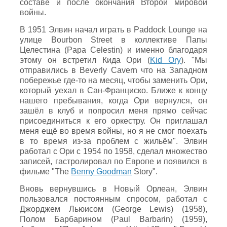
составе и после окончания Второй мировой
войны.
В 1951 Элвин начал играть в Paddock Lounge на
улице Bourbon Street в коллективе Папы
Целестина (Papa Celestin) и именно благодаря
этому он встретил Кида Ори (
Kid Ory
). "Мы
отправились в Beverly Cavern что на Западном
побережье где-то на месяц, чтобы заменить Ори,
который уехал в Сан-Франциско. Ближе к концу
нашего пребывания, когда Ори вернулся, он
зашёл в клуб и попросил меня прямо сейчас
присоединиться к его оркестру. Он приглашал
меня ещё во время войны, но я не смог поехать
в то время из-за проблем с жильём". Элвин
работал с Ори с 1954 по 1958, сделал множество
записей, гастролировал по Европе и появился в
фильме "The
Benny Goodman
Story".
Вновь вернувшись в Новый Орлеан, Элвин
пользовался постоянным спросом, работал с
Джорджем Льюисом (George Lewis) (1958),
Полом Барбарином (Paul Barbarin) (1959),