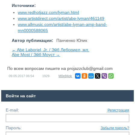
Источники:
www.redhotjazz.com/lyman.html
www.artistdirect.com/artist/abe-lyman/461149
www.allmusic.com/artist/abe-lyman-amp-band-
mn0000588065
Автор публикации:
Панченко Юлик
← Abe Laboriel, Jr. / Эйб Лебориел, мл.
Abe Most / Эйб Моуст →
По всем вопросам пишите на
projazzclub@gmail.com
09.05.2017
06:54
1929
M0p94ok
Войти на сайт
E-mail:
Регистрация
Пароль:
Забыли пароль?