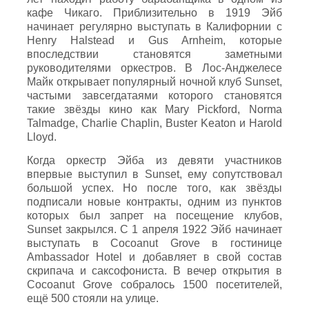
кафе Чикаго. Приблизительно в 1919 Эйб
начинает регулярно выступать в Калифорнии с
Henry Halstead и Gus Arnheim, которые
впоследствии становятся заметными
руководителями оркестров. В Лос-Анджелесе
Майк открывает популярный ночной клуб Sunset,
частыми завсегдатаями которого становятся
такие звёзды кино как Mary Pickford, Norma
Talmadge, Charlie Chaplin, Buster Keaton и Harold
Lloyd.
Когда оркестр Эйба из девяти участников
впервые выступил в Sunset, ему сопутствовал
большой успех. Но после того, как звёзды
подписали новые контракты, одним из пунктов
которых был запрет на посещение клубов,
Sunset закрылся. С 1 апреля 1922 Эйб начинает
выступать в Cocoanut Grove в гостинице
Ambassador Hotel и добавляет в свой состав
скрипача и саксофониста. В вечер открытия в
Cocoanut Grove собралось 1500 посетителей,
ещё 500 стояли на улице.