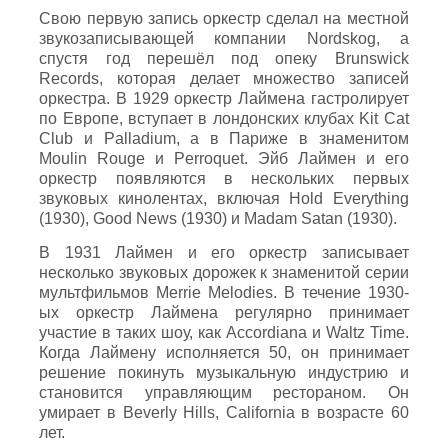
Свою первую запись оркестр сделал на местной
звукозаписывающей компании Nordskog, а
спустя год перешёл под опеку Brunswick
Records, которая делает множество записей
оркестра. В 1929 оркестр Лаймена гастролирует
по Европе, вступает в лондонских клубах Kit Cat
Club и Palladium, а в Париже в знаменитом
Moulin Rouge и Perroquet. Эйб Лаймен и его
оркестр появляются в нескольких первых
звуковых кинолентах, включая Hold Everything
(1930), Good News (1930) и Madam Satan (1930).
В 1931 Лаймен и его оркестр записывает
несколько звуковых дорожек к знаменитой серии
мультфильмов Merrie Melodies. В течение 1930-
ых оркестр Лаймена регулярно принимает
участие в таких шоу, как Accordiana и Waltz Time.
Когда Лаймену исполняется 50, он принимает
решение покинуть музыкальную индустрию и
становится управляющим рестораном. Он
умирает в Beverly Hills, California в возрасте 60
лет.