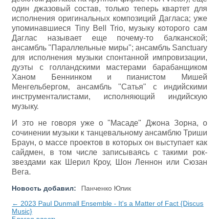
один джазовый состав, только теперь квартет для
исполнения оригинальных композиций Дагласа; уже
упоминавшиеся Tiny Bell Trio, музыку которого сам
Даглас называет еще почему-то балканской;
ансамбль "Параллельные миры"; ансамбль Sanctuary
для исполнения музыки спонтанной импровизации,
дуэты с голландскими мастерами барабанщиком
Ханом Беннинком и пианистом Мишей
Менгельбергом, ансамбль "Сатья" с индийскими
инструменталистами, исполняющий индийскую
музыку.
И это не говоря уже о "Масаде" Джона Зорна, о
сочинении музыки к танцевальному ансамблю Триши
Браун, о массе проектов в которых он выступает как
сайдмен, в том числе записываясь с такими рок-
звездами как Шерил Кроу, Шон Леннон или Сюзан
Вега.
Новость добавил:
Панченко Юлик
← 2023 Paul Dunmall Ensemble - It's a Matter of Fact {Discus
Music}