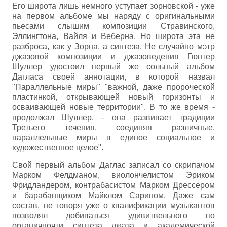
Его широта лишь немного уступает зорновской - уже
на первом альбоме мы наряду с оригинальными
пьесами слышим композиции Стравинского,
Эллингтона, Вайля и Веберна. Но широта эта не
разброса, как у Зорна, а синтеза. Не случайно мэтр
джазовой композиции и джазоведения Гюнтер
Шуллер удостоил первый же сольный альбом
Дагласа своей аннотации, в которой назвал
"Параллельные миры" "важной, даже пророческой
пластинкой, открывающей новый горизонты и
осваивающей новые территории". В то же время -
продолжал Шуллер, - она развивает традиции
Третьего течения, соединяя различные,
параллельные миры в единое социальное и
художественное целое".
Свой первый альбом Даглас записал со скрипачом
Марком Фелдманом, виолончелистом Эриком
Фридландером, контрабасистом Марком Дрессером
и барабанщиком Майклом Сарином. Даже сам
состав, не говоря уже о квалификации музыкантов
позволял добиваться удивитвельного по
органичночти синтеза джаза и академической