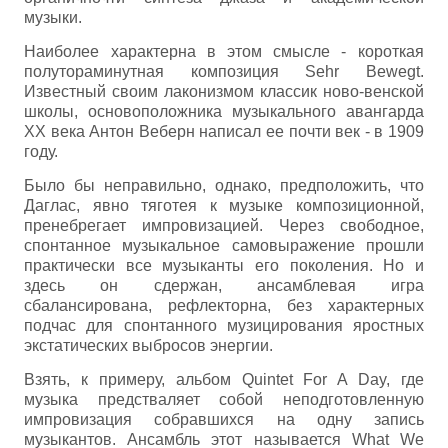
музыки.
Наиболее характерна в этом смысле - короткая
полутораминутная композиция Sehr Bewegt.
Известный своим лаконизмом классик ново-венской
школы, основоположника музыкального авангарда
XX века Антон Веберн написал ее почти век - в 1909
году.
Было бы неправильно, однако, предположить, что
Даглас, явно тяготея к музыке композиционной,
пренебрегает импровизацией. Через свободное,
спонтанное музыкальное самовыражение прошли
практически все музыканты его поколения. Но и
здесь он сдержан, ансамблевая игра
сбалансирована, рефлекторна, без характерных
подчас для спонтанного музицирования яростных
экстатических выбросов энергии.
Взять, к примеру, альбом Quintet For A Day, где
музыка предстваляет собой неподготовленную
импровизация собравшихся на одну запись
музыкантов. Ансамбль этот называется What We