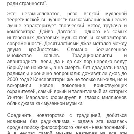
ради странности".
Это незамысловатое, безо всякой мудреной
теоретической вычурности высказывание как нельзя
лучше характеризует творческий метод трубача и
композитора Дэйва Дагласа - одного из самых
интересных джазовых музыкантов и композиторов
современности. Десятилетиями джаз метался между
двумя крайностями. Сломано бесчисленное
множество копьев. Традиционалисты и
авангардисты вели, да и до сих пор нередко ведут
борьбу не на жизнь, а на смерть. Лет двадцать назад
радикалы иронично вопрошали: доживет ли джаз до
2000 года? Консерваторы же не только выжили, но и
вскормили новое поколение воинствующих
охранителей, самый яркий и талантливый из которых
Уинтон Марсалис формирует в глазах миллионов
облик джаза как музейной музыки.
Соединить новаторство с традицией, добиться
новизны без радикализма - задача эта казалась
сродни поиску философского камня - невыполнимой.
А в недрах самой музыки, невзирая на все эти