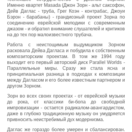
Именно квартет Masada (Джон Зорн - альт саксофон,
Дейв Даглас - труба, Грег Коэн - контрабас, Джоуи
Бэрон - барабаны) - грандиозный проект Зорна по
соединению еврейской мелодики с современным
джазом - и обратил внимание слушателей и критиков
на до тех пор малоизвестного трубача.
Работа с неистощимым выдумщиком Зорном
расковала Дейва Дагласа и побудила к собственным
композиторским проектам. В том же 1994 году
выходит его первый авторский диск Parallel Worlds -
Параллельные миры. Сразу же стала ясна и
принципиальная разница в подходах к композиции
между Дагласом и его более известным партнером и
другом Зорном.
Зорн во всех своих проектах - от еврейской музыки
до рока, от классики би-бопа до свободной
импровизации - остается радикалом-авангардистом,
даже в глубоко традиционную музыку он умудряется
привносить неистребимый дух модернизма.
Даглас же гораздо более умерен и сбалансирован.