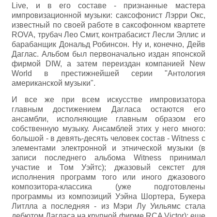
Live, и в его составе - признанные мастера
импровизационной музыки: саксофонист Лэрри Окс,
известный по своей работе в саксофонном квартете
ROVA, трубач Лео Смит, контрабасист Лесли Эллис и
барабанщик Дональд Робинсон. Ну и, конечно, Дейв
Даглас. Альбом был первоначально издан японской
фирмой DIW, а затем переиздан компанией New
World в престижнейшей серии "Антология
американской музыки".
И все же при всем искусстве импровизатора
главным достижением Дагласа остаются его
ансамбли, исполняющие главным образом его
собственную музыку. Ансамблей этих у него много:
большой - в девять-десять человек состав - Witness с
элементами электронной и этнической музыки (в
записи последнего альбома Witness принимал
участие и Том Уэйтс); джазовый секстет для
исполнения программ того или иного джазового
композитора-классика (уже подготовлены
программы из композиций Уэйна Шортера, Букера
Литлла а последняя - из Мэри Лу Уильямс стала
дебютом Дагласа на крупной фирме RCA Victor); еще