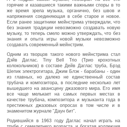
горячие и казавшиеся такими важными споры в то
же время зрела музыка, органично, без швов и
напряжения соединяющая в себе старое и новое.
Если ранее защитники мейнстрима утверждали, что
без знания традиции невозможно создавать новую
музыку, то теперь смело можно утверждать, что без
знания и опыта игры новой музыки невозможно
создавать современный мейнстрим.
Одним из творцов такого нового мейнстрима стал
Дэйв Даглас. Tiny Bell Trio (Трио крохотных
колокольчиков) в составе Дейв Даглас труба, Брэд
Шепик электрогитара, Джим Блэк - барабаны - один
из главных, но далеко не единственный состав
трубача и композитора, в последние несколько лет
вышедшего на авансцену джазового мира. Его имя
все чаще мелькает на самых первых местах в
качестве трубача, композитора и музыканта года в
престижных джазовых опросах в том числе и в
знаменитом журнале "Даун бит".
Родившийся в 1963 году Даглас начал играть на
трубе с семилетнего возраста, и богатая коллекция