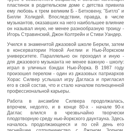
пластинок в родительском доме с детства привила
ему любовь к трем великим Б - Бетховену, "Битлз" и
Билли Холидей. Впоследствии, правда, в числе
музыкантов, оказавших на него наибольшее влияние
он называл иную, не менее разнообразную троицу -
Игорь Стравинский, Джон Колтрейн и Стиви Уандер.
Учился в знаменитой джазовой школе Беркли, затем
в консерватории Новой Англии и Нью-Йоркском
университете. Параллельно он проходил и иную -
для джазового музыканта не менее важную - школу:
играл в уличных бэндах Нью-Йорка. В 1987 году
произошел перелом - один из джазовых патриархов
Хорас Силвер услышал игру Дагласа и пригласил
его в свой состав, что и стало началом полноценной
профессиональной карьеры.
Работа в ансамбле Силвера продолжалась,
впрочем, недолго, и в конце 80-х - начале 90-х
Даглас влился в чрезвычайно творчески
плодотворную среду нью-йоркского даунтауна. Здесь
началось продолжающееся и по сей день его
теснейшее сотрудничество с Джоном Зорном.