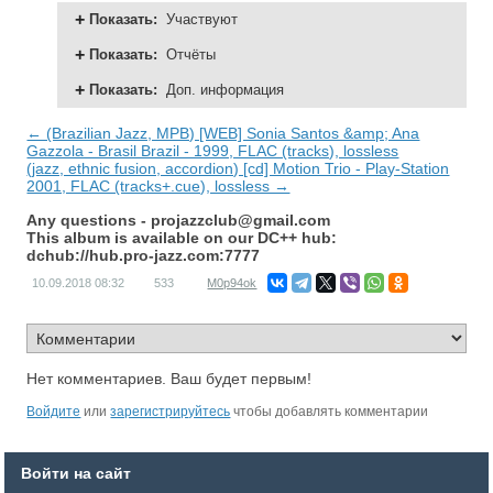
Показать
:
Участвуют
Показать
:
Отчёты
Показать
:
Доп. информация
← (Brazilian Jazz, MPB) [WEB] Sonia Santos &amp; Ana
Gazzola - Brasil Brazil - 1999, FLAC (tracks), lossless
(jazz, ethnic fusion, accordion) [cd] Motion Trio - Play-Station
2001, FLAC (tracks+.cue), lossless →
Any questions -
projazzclub@gmail.com
This album is available on our DC++ hub:
dchub://hub.pro-jazz.com:7777
10.09.2018
08:32
533
M0p94ok
Нет комментариев. Ваш будет первым!
Войдите
или
зарегистрируйтесь
чтобы добавлять комментарии
Войти на сайт