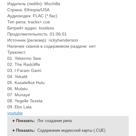
Издатель (лейбл): Mochilla
Страна: Ethiopia/USA
Аудиокодек: FLAC (*.flac)
Тип рипа: tracks+.cue
Битрейт аудио: lossless
Продолжительность: 01:06:01
Источник (релизер): rickyhenderson
Наличие сканов в содержимом раздачи: нет
Треклист:
01. Yekermo Sew
02. The Radcliffe
03. I Faram Gami
04. Yekatit
05. Kasalefkut Hulu
06. Mulatu
07. Munaye
08. Yegelle Tezeta
09. Ebo Lala
youtube
Показать
:
Лог создания рипа
Показать
:
Содержание индексной карты (.CUE)