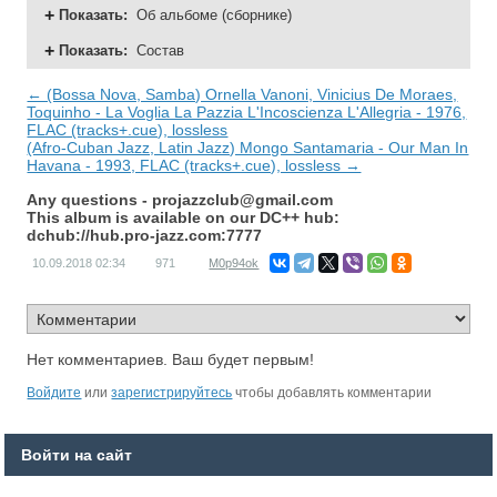
Показать
:
Об альбоме (сборнике)
Показать
:
Состав
← (Bossa Nova, Samba) Ornella Vanoni, Vinicius De Moraes,
Toquinho - La Voglia La Pazzia L'Incoscienza L'Allegria - 1976,
FLAC (tracks+.cue), lossless
(Afro-Cuban Jazz, Latin Jazz) Mongo Santamaria - Our Man In
Havana - 1993, FLAC (tracks+.cue), lossless →
Any questions -
projazzclub@gmail.com
This album is available on our DC++ hub:
dchub://hub.pro-jazz.com:7777
10.09.2018
02:34
971
M0p94ok
Нет комментариев. Ваш будет первым!
Войдите
или
зарегистрируйтесь
чтобы добавлять комментарии
Войти на сайт