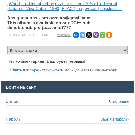
(World, traditional, ethnojazz) Luis Frank Y Su Tradicional
Habana - Viva Cuba - 1999, FLAC (image+.cue), lossless →
Any questions -
projazzclub@gmail.com
This album is available on our DC++ hub:
dchub://hub.pro-jazz.com:7777
09.09.2018
15:53
604
M0p94ok
Нет комментариев. Ваш будет первым!
Войдите
или
зарегистрируйтесь
чтобы добавлять комментарии
Войти на сайт
E-mail:
Регистрация
Пароль:
Забыли пароль?