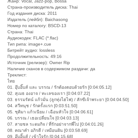
Жанр: Vocal, Jazz-pop, Bossa
Страна-производитель диска: Thai
Год издания диска: 2011
Издатель (лейбл): Baichasong
Номер по каталогу: BSCD-13
Страна: Thai
Аудиокодек: FLAC (*.flac)
Тип рипа: image+.cue
Битрейт аудио: lossless
Продолжительность: 49:16
Источник (релизер): Owner Rip
Наличие сканов в содержимом раздачи: да
Треклист:
ไทย
01. อุ๊บอิ๊บส์ และ บรรณ / รักต้องตอบด้วยรัก [0:04:05.12]
02. สุเมธ องอาจ / ทะเลของเรา [0:04:07.22]
03. ธรรมรัตน์ แก้วมั่น (ลูกทุ่งไฮไฟ) / สักขีเจ้าพระยา [0:04:04.50]
04. สวีทนุช / รักครั้งแรก [0:03:51.50]
05. ชุติมา แก้วเนียม / เฉือนหัวใจ [0:04:06.61]
06. บรรณ / เธอเปลี่ยนใจ [0:04:03.13]
07. สายชล ระดมกิจ / ที่รักอย่าจากพี่ไป [0:04:01.26]
08. คณาคำ อภิรดี / เหมือนฝัน [0:03:58.69]
09. อุ๊บอิ๊บส์ / เข้าใจรัก [0:04:15.68]