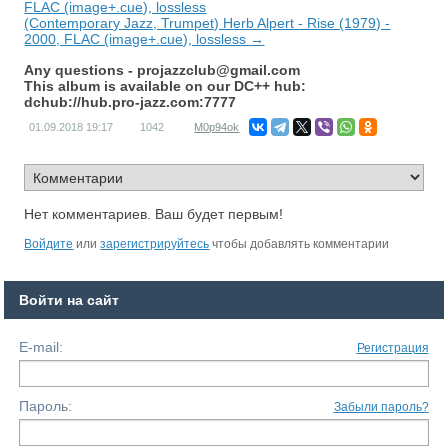
FLAC (image+.cue), lossless
(Contemporary Jazz, Trumpet) Herb Alpert - Rise (1979) -
2000, FLAC (image+.cue), lossless →
Any questions -
projazzclub@gmail.com
This album is available on our DC++ hub:
dchub://hub.pro-jazz.com:7777
01.09.2018
19:17
1042
M0p94ok
Нет комментариев. Ваш будет первым!
Войдите
или
зарегистрируйтесь
чтобы добавлять комментарии
Войти на сайт
E-mail:
Регистрация
Пароль:
Забыли пароль?