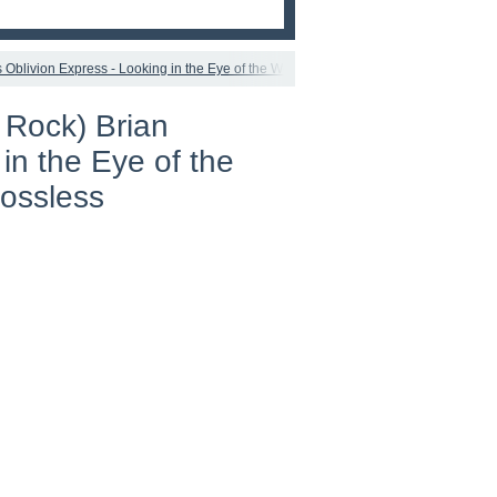
 Oblivion Express - Looking in the Eye of the World - 2007, FLAC (image+.cue), lo
 Rock) Brian
in the Eye of the
lossless