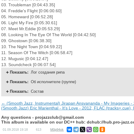
03. Troubleman [0:04:43.35]
04. Freddie's Flight [0:06:00.60]
05. Homeward [0:06:52.28]
06. Light My Fire [0:05:30.61]
07. Meet Mr.Eddie [0:05:53.29]
08. Looking In The Eye Of The World [0:04:42.50]
09. Ghostown [0:06:38.30]
10. The Night Town [0:04:59.22]
11. Season Of The Witch [0:06:58.47]
12. Mugusic [0:04:12.47]
13. Soundcheck [0:06:07.54]
Показать
:
Лог создания рипа
Показать
:
Об исполнителе (группе)
Показать
:
Состав
← (Smooth Jazz, Instrumental) Jirapan Ansvananda - My Imageries - 
(Smooth Jazz) Eric Marienthal - It's Love - 2012, FLAC (tracks+.cue),
Any questions -
projazzclub@gmail.com
This album is available on our DC++ hub: dchub://hub.pro-jazz.
01.09.2018
19:18
613
M0p94ok