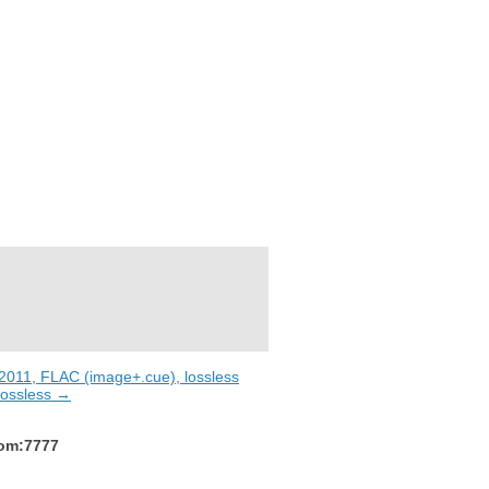
2011, FLAC (image+.cue), lossless
 lossless →
com:7777